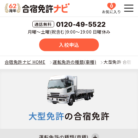
0
お気に入り
HOME
0120-49-5522
月曜〜土曜(祝含む)9:00〜19:00 日曜休み
教習所一覧
入校申込
運転免許の種類(車種)を選ぶ
合宿免許ナビ HOME
運転免許の種類(車種)
大型免許 合宿 
合宿免許を探す
普通車
全国 教習所一覧
合宿免許とは
普通二輪
教習所検索
合宿免許とは
合宿免許に役立つ情報
大型免許
の合宿免許
大型二輪
運転免許の種類(車種)
安心・お得・早い・充実の合宿免許
合宿免許に役立つ情報
合宿免許ナビについて
準中型車
特集ページ一覧
運転免許の種類(車種)