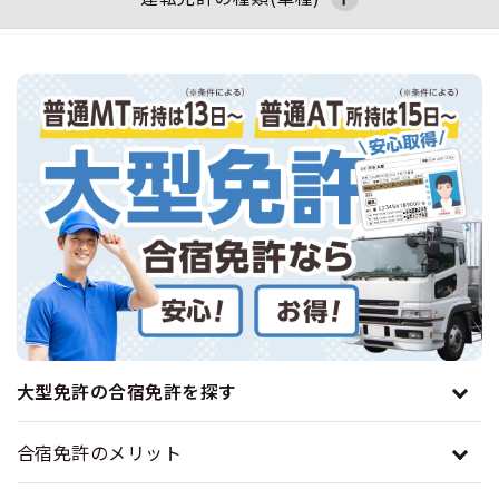
合宿免許選びのアドバイス
合宿免許で最短合格するには
会社情報・代表メッセージ
お気に入りの教習所一覧
格安シーズン料金
中型車
合宿免許の入校までの流れ
高校生は運転免許を取れる？
普通車
普通二輪
大型二輪
会社概要
運転者適性診断
出発地別おすすめ校
合宿免許での免許取得の流れ
免許取消・失効による再取得
大型車
会社沿革・歴史
準中型車
中型車
大型車
0120-49-5522
こだわり、テーマから探す
合宿免許一日の過ごし方
冬・雪国の合宿免許は大丈夫？
登録商標
大特
入校申込
360度パノラマ教習所
大特
けん引
普通二種
運転免許別モデルスケジュール
みんなが選んだ合宿免許の条件
個人情報の取扱い
けん引
教育訓練給付金制度
保護者の方へ
大型免許体験記
中型二種
大型二種
参加規定
受験資格特例教習
合宿に関わる料金について
普通二種
全国の運転免許試験場(免許センター)
特定商取引法に基づく表示
お気に入りの教習所
合宿費用のお支払いについて
大型免許の合宿免許を探す
本免学科試験問題に挑戦
中型二種
合宿免許に必要な持ち物
合宿免許のメリット
大型二種
合宿免許 体験談・口コミ