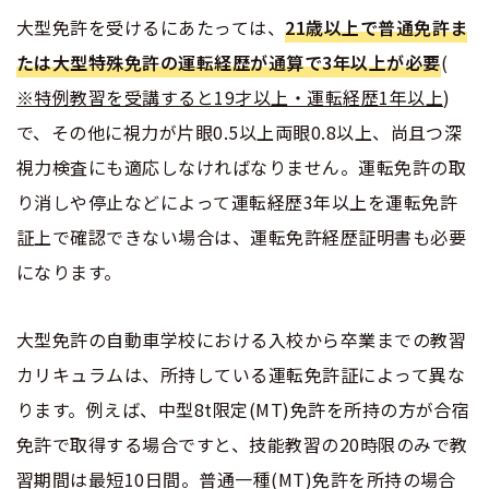
大型免許を受けるにあたっては、
21歳以上で普通免許ま
たは大型特殊免許の運転経歴が通算で3年以上が必要
(
※特例教習を受講すると19才以上・運転経歴1年以上
)
で、その他に視力が片眼0.5以上両眼0.8以上、尚且つ深
視力検査にも適応しなければなりません。運転免許の取
り消しや停止などによって運転経歴3年以上を運転免許
証上で確認できない場合は、運転免許経歴証明書も必要
になります。
大型免許の自動車学校における入校から卒業までの教習
カリキュラムは、所持している運転免許証によって異な
ります。例えば、中型8t限定(MT)免許を所持の方が合宿
免許で取得する場合ですと、技能教習の20時限のみで教
習期間は最短10日間。普通一種(MT)免許を所持の場合