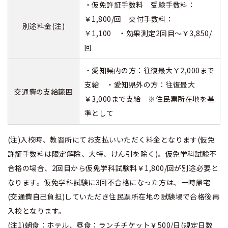
・仮免許証手数料 受験手数料：
￥1,800/回 交付手数料：
別途料金(注)
￥1,100 ・効果測定2回目～￥3,850/
回
・愛知県内の方：往復最大￥2,000まで
支給 ・愛知県外の方：往復最大
交通費の支給範囲
￥3,000まで支給 ※住民票所在地を基
準として
(注)入校時、教習所にてお支払いいただく料金となります(仮免
許証手数料は限定解除、大特、けん引を除く)。仮免学科試験不
合格の場合、2回目から仮免学科試験料￥1,800/回が別途必要と
なります。仮免学科試験に3回不合格になった方は、一時帰宅
(交通費自己負担)していただき住民票所在地の試験場で合格後再
入校となります。
(注1)朝食：ホテル、昼食：ランチチケット￥500/日(規定日数