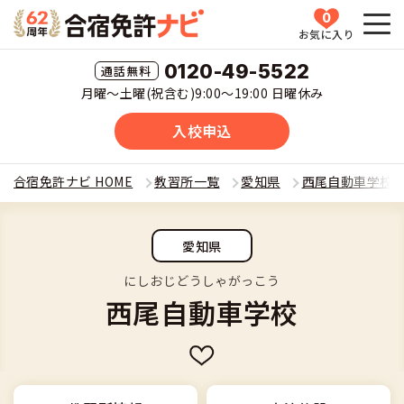
0
お気に入り
HOME
0120-49-5522
月曜〜土曜(祝含む)9:00〜19:00 日曜休み
教習所一覧
入校申込
運転免許の種類(車種)を選ぶ
合宿免許ナビ HOME
教習所一覧
愛知県
西尾自動車学校
合宿免許を探す
普通車
愛知県
全国 教習所一覧
合宿免許とは
普通二輪
にしおじどうしゃがっこう
西尾自動車学校
教習所検索
合宿免許とは
合宿免許に役立つ情報
大型二輪
運転免許の種類(車種)
安心・お得・早い・充実の合宿免許
合宿免許に役立つ情報
合宿免許ナビについて
準中型車
特集ページ一覧