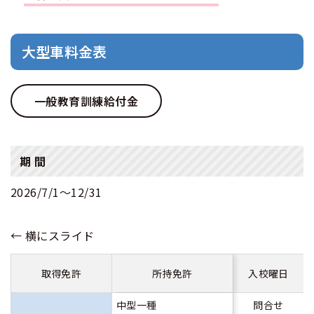
合宿免許 よくある質問
大型車料金表
まるわかり！合宿免許Q＆A
一般教育訓練給付金
期 間
2026/7/1〜12/31
取得免許
所持免許
入校曜日
中型一種
問合せ