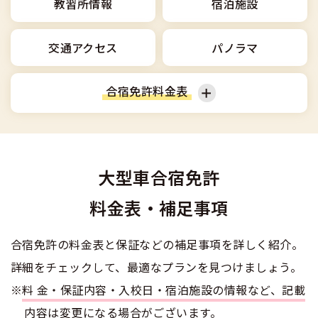
合宿免許選びのアドバイス
教習所情報
宿泊施設
合宿免許で最短合格するには
会社情報・代表メッセージ
お気に入りの教習所一覧
格安シーズン料金
中型車
合宿免許の入校までの流れ
高校生は運転免許を取れる？
交通アクセス
パノラマ
会社概要
運転者適性診断
出発地別おすすめ校
合宿免許での免許取得の流れ
免許取消・失効による再取得
大型車
会社沿革・歴史
合宿免許料金表
0120-49-5522
こだわり、テーマから探す
合宿免許一日の過ごし方
冬・雪国の合宿免許は大丈夫？
登録商標
大特
入校申込
360度パノラマ教習所
普通車
普通二輪
運転免許別モデルスケジュール
みんなが選んだ合宿免許の条件
個人情報の取扱い
けん引
教育訓練給付金制度
大型車合宿免許
保護者の方へ
大型二輪
準中型車
大型免許体験記
参加規定
料金表・補足事項
受験資格特例教習
合宿に関わる料金について
普通二種
全国の運転免許試験場(免許センター)
特定商取引法に基づく表示
中型車
大型車
お気に入りの教習所
合宿免許の料金表と保証などの補足事項を詳しく紹介。
合宿費用のお支払いについて
本免学科試験問題に挑戦
中型二種
詳細をチェックして、最適なプランを見つけましょう。
大特
けん引
合宿免許に必要な持ち物
※
料金・保証内容・入校日・宿泊施設の情報など、記載
大型二種
内容は変更になる場合がございます。
合宿免許 体験談・口コミ