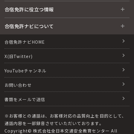
教習所検索
合宿免許とは
合宿免許に役立つ情報
運転免許の種類(車種)
安心・お得・早い・充実の合宿免許
合宿免許に役立つ情報
合宿免許ナビについて
特集ページ一覧
合宿免許選びのアドバイス
合宿免許で最短合格するには
会社情報・代表メッセージ
合宿免許ナビHOME
格安シーズン料金
合宿免許の入校までの流れ
高校生は運転免許を取れる？
会社概要
X(旧Twitter)
出発地別おすすめ校
合宿免許での免許取得の流れ
免許取消・失効による再取得
会社沿革・歴史
YouTubeチャンネル
こだわり、テーマから探す
合宿免許一日の過ごし方
冬・雪国の合宿免許は大丈夫？
登録商標
お問い合わせ
360度パノラマ教習所
運転免許別モデルスケジュール
みんなが選んだ合宿免許の条件
参加規定
教育訓練給付金制度
書類をメールで送信
保護者の方へ
大型免許体験記
個人情報の取扱い
受験資格特例教習
合宿に関わる料金について
※お客様との通話は、お客様対応の品質向上を目的として、
全国の運転免許試験場(免許センター)
特定商取引法に基づく表記
通話内容を一部録音させていただいております。
合宿費用のお支払いについて
Copyright© 株式会社全日本交通安全教育センター All
本免学科試験問題に挑戦