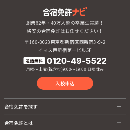
創業62年・40万人超の卒業生実績！
格安の合宿免許はお任せください！
〒160-0023東京都新宿区西新宿3-9-2
イマス西新宿第一ビル5F
0120-49-5522
月曜〜土曜(祝含む)9:00〜19:00 日曜休み
入校申込
合宿免許を探す
全国 教習所一覧
合宿免許とは