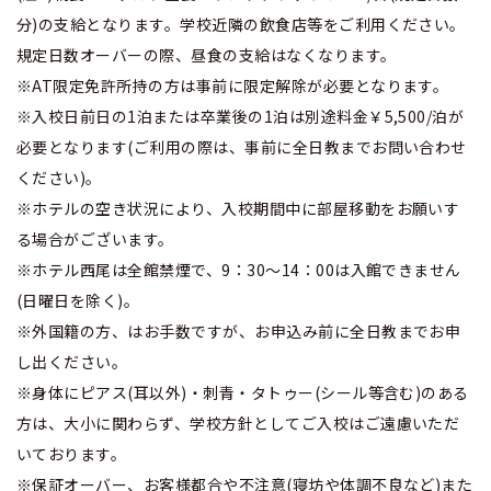
分)の支給となります。学校近隣の飲食店等をご利用ください。
規定日数オーバーの際、昼食の支給はなくなります。
※AT限定免許所持の方は事前に限定解除が必要となります。
※入校日前日の1泊または卒業後の1泊は別途料金￥5,500/泊が
必要となります(ご利用の際は、事前に全日教までお問い合わせ
ください)。
※ホテルの空き状況により、入校期間中に部屋移動をお願いす
る場合がございます。
※ホテル西尾は全館禁煙で、9：30～14：00は入館できません
(日曜日を除く)。
※外国籍の方、はお手数ですが、お申込み前に全日教までお申
し出ください。
※身体にピアス(耳以外)・刺青・タトゥー(シール等含む)のある
方は、大小に関わらず、学校方針としてご入校はご遠慮いただ
いております。
※保証オーバー、お客様都合や不注意(寝坊や体調不良など)また