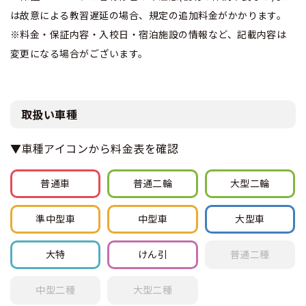
は故意による教習遅延の場合、規定の追加料金がかかります。
※料金・保証内容・入校日・宿泊施設の情報など、記載内容は
変更になる場合がございます。
取扱い車種
▼車種アイコンから料金表を確認
普通車
普通
二輪
大型
二輪
準中型車
中型車
大型車
大特
けん引
普通
二種
中型
二種
大型
二種