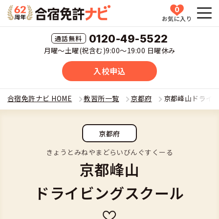
0
お気に入り
HOME
0120-49-5522
月曜〜土曜(祝含む)9:00〜19:00 日曜休み
教習所一覧
入校申込
運転免許の種類(車種)を選ぶ
合宿免許ナビ HOME
教習所一覧
京都府
京都峰山ドライ
合宿免許を探す
普通車
京都府
全国 教習所一覧
合宿免許とは
普通二輪
きょうとみねやまどらいびんぐすくーる
京都峰山
教習所検索
合宿免許とは
合宿免許に役立つ情報
大型二輪
ドライビングスクール
運転免許の種類(車種)
安心・お得・早い・充実の合宿免許
合宿免許に役立つ情報
合宿免許ナビについて
準中型車
特集ページ一覧