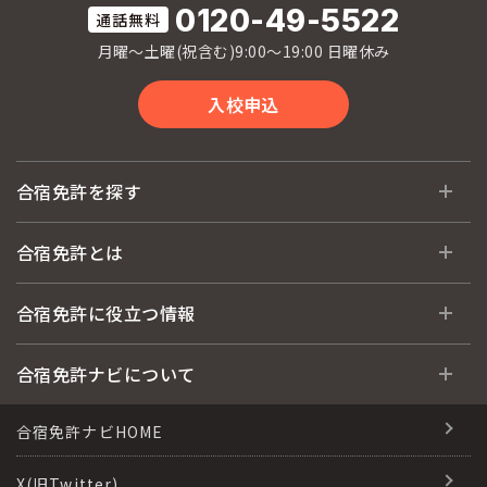
0120-49-5522
月曜〜土曜(祝含む)9:00〜19:00 日曜休み
入校申込
合宿免許を探す
全国 教習所一覧
合宿免許とは
教習所検索
合宿免許とは
合宿免許に役立つ情報
運転免許の種類(車種)
安心・お得・早い・充実の合宿免許
合宿免許に役立つ情報
合宿免許ナビについて
特集ページ一覧
合宿免許選びのアドバイス
合宿免許で最短合格するには
会社情報・代表メッセージ
合宿免許ナビHOME
格安シーズン料金
合宿免許の入校までの流れ
高校生は運転免許を取れる？
会社概要
X(旧Twitter)