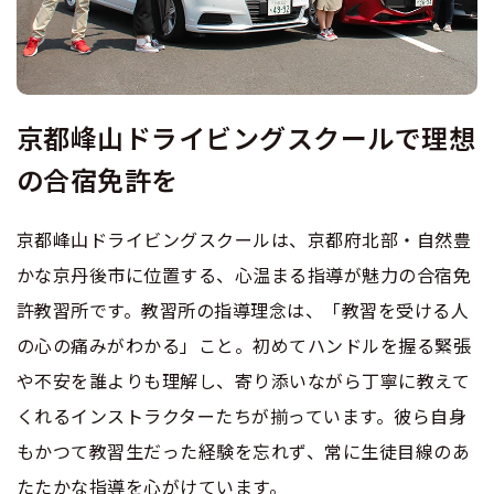
大型二種
特例教習
合宿免許 よくある質問
まるわかり！合宿免許Q＆A
京都峰山ドライビングスクールで理想
の合宿免許を
京都峰山ドライビングスクールは、京都府北部・自然豊
かな京丹後市に位置する、心温まる指導が魅力の合宿免
許教習所です。教習所の指導理念は、「教習を受ける人
の心の痛みがわかる」こと。初めてハンドルを握る緊張
や不安を誰よりも理解し、寄り添いながら丁寧に教えて
くれるインストラクターたちが揃っています。彼ら自身
もかつて教習生だった経験を忘れず、常に生徒目線のあ
たたかな指導を心がけています。