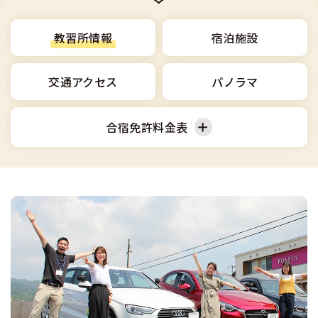
合宿免許選びのアドバイス
合宿免許で最短合格するには
会社情報・代表メッセージ
お気に入りの教習所一覧
格安シーズン料金
中型車
合宿免許の入校までの流れ
教習所情報
宿泊施設
高校生は運転免許を取れる？
会社概要
運転者適性診断
出発地別おすすめ校
合宿免許での免許取得の流れ
免許取消・失効による再取得
大型車
交通アクセス
パノラマ
会社沿革・歴史
0120-49-5522
こだわり、テーマから探す
合宿免許一日の過ごし方
冬・雪国の合宿免許は大丈夫？
登録商標
大特
合宿免許料金表
入校申込
360度パノラマ教習所
運転免許別モデルスケジュール
みんなが選んだ合宿免許の条件
個人情報の取扱い
けん引
教育訓練給付金制度
普通車
準中型車
保護者の方へ
大型免許体験記
参加規定
受験資格特例教習
合宿に関わる料金について
普通二種
中型車
大型車
全国の運転免許試験場(免許センター)
特定商取引法に基づく表示
お気に入りの教習所
合宿費用のお支払いについて
本免学科試験問題に挑戦
中型二種
大特
けん引
合宿免許に必要な持ち物
大型二種
普通二種
中型二種
合宿免許 体験談・口コミ