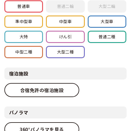
普通車
普通
二輪
大型
二輪
準中型車
中型車
大型車
大特
けん引
普通
二種
中型
二種
大型
二種
宿泊施設
合宿免許の宿泊施設
パノラマ
360°パノラマを見る