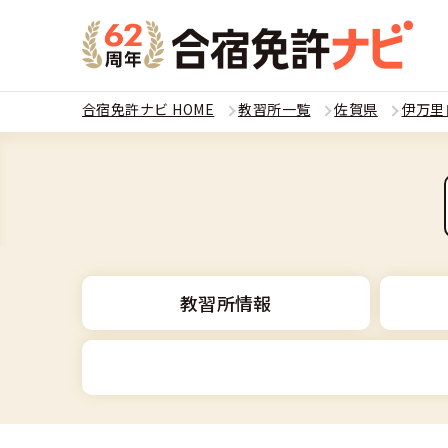
合宿免許ナビ HOME
教習所一覧
佐賀県
伊万里
教習
運転免
合宿
普通
全国 教習所一
合宿
教習所情報
普通
教習所検索
合宿免許とは
合宿
大型
運転免許の種類
安心・お得・
合宿免許に役
合宿
準中
普通車
特集ページ一