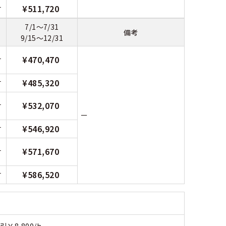
¥511,720
付
7/1～7/31
備考
9/15～12/31
¥470,470
付
¥485,320
付
¥532,070
付
ー
¥546,920
付
¥571,670
付
¥586,520
付
￥8,800/h