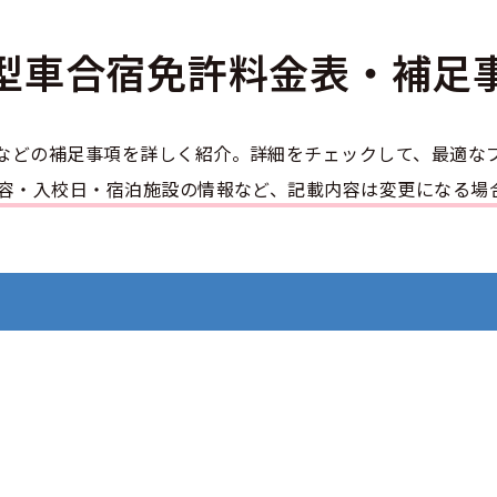
のアドバイス
短合格するには
表メッセージ
教習所一覧
料金
車
型車合宿免許
料金表・補足
校までの流れ
免許を取れる？
断
中型車
すめ校
免許取得の流れ
効による再取得
車
史
0120-49-5522
などの補足事項を詳しく紹介。詳細をチェックして、最適な
ーマから探す
の過ごし方
宿免許は大丈夫？
けん引
内容・入校日・宿泊施設の情報など、記載内容は変更になる場
入校申込
マ教習所
デルスケジュール
だ合宿免許の条件
扱い
引
金制度
記
教習
料金について
二種
許試験場(免許センター)
に基づく表示
教習所
支払いについて
問題に挑戦
二種
要な持ち物
二種
験談・口コミ