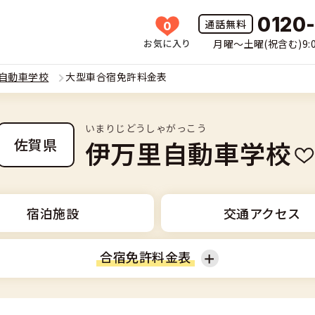
0120
0
お気に入り
月曜〜土曜(祝含む)9:0
HOME
自動車学校
大型車合宿免許料金表
所一覧
いまりじどうしゃがっこう
許の種類(車種)を選ぶ
伊万里自動車学校
佐賀県
免許を探す
車
覧
免許とは
宿泊施設
交通アクセス
二輪
免許に役立つ情報
合宿免許料金表
二輪
(車種)
早い・充実の合宿免許
立つ情報
免許ナビについて
型車
普通二輪
覧