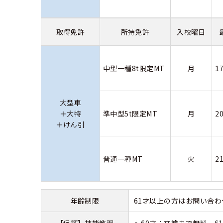
取得免許
所持免許
入校曜日
中型一種8t限定MT
月
1
大型車
＋大特
準中型5t限定MT
月
2
＋けん引
普通一種MT
火
2
年齢制限
61才以上の方はお問い合
【保証】技能教習
～60才：卒業まで無料 61才