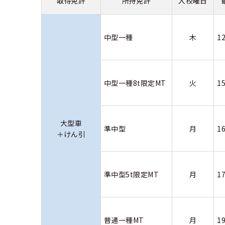
取得免許
所持免許
入校曜日
中型一種
木
1
中型一種8t限定MT
火
1
大型車
準中型
月
1
＋けん引
準中型5t限定MT
月
1
普通一種MT
月
1