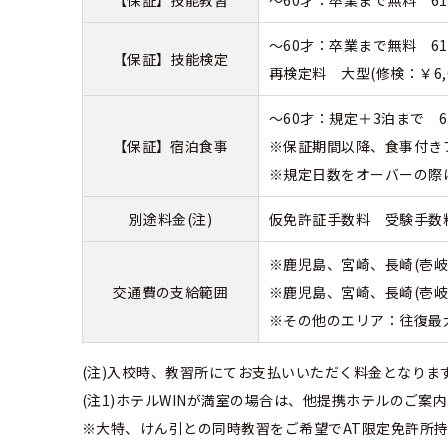
～60才：卒業まで無料 
【保証】技能検定
再検定料 大型(修検：￥6,60
～60才：規定＋3泊まで 6
【保証】宿泊食事
※保証期間以降、食事付き
※規定日数をオーバーの際
別途料金(注)
仮免許証手数料 受験手数料：
※鹿児島、宮崎、長崎(壱岐
交通費の支給範囲
※鹿児島、宮崎、長崎(壱岐
※その他のエリア：往復最大
(注)入校時、教習所にてお支払いいただく料金となりま
(注1)ホテルWINが満室の場合は、他提携ホテルのご
※大特、けん引との同時教習をご希望でAT限定免許所