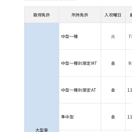
合宿免許 よ
取得免許
所持免許
入校曜日
まるわかり！
中型一種
火
中型一種8t限定MT
金
中型一種8t限定AT
金
1
準中型
金
1
大型車