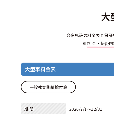
合宿免許選び
合宿免許で最
会社情報・代
お気に入りの
格安シーズン
中型
大
合宿免許の入
高校生は運転
会社概要
運転者適性診
準中型車
出発地別おす
合宿免許での
免許取消・失
大型
会社沿革・歴
合宿免許の料金表と保証
こだわり、テ
合宿免許一日
冬・雪国の合
大特
登録商標
※
料金・保証
大特
360度パノラ
運転免許別モ
みんなが選ん
個人情報の取
けん
教育訓練給付
保護者の方へ
大型免許体験
参加規定
大型車料金表
受験資格特例
合宿に関わる
普通
全国の運転免
特定商取引法
お気に入りの
一般教育訓練給付金
合宿費用のお
本免学科試験
中型
合宿免許に必
大型
期 間
2026/7/1〜12/31
合宿免許 体