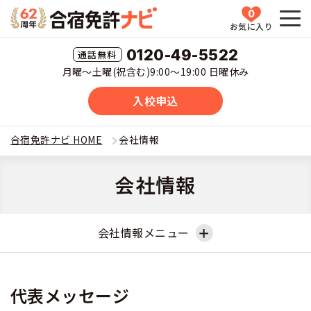
0
お気に入り
HOME
0120-49-5522
月曜〜土曜(祝含む)9:00〜19:00 日曜休み
教習所一覧
入校申込
運転免許の種類(車種)を選ぶ
合宿免許ナビ HOME
会社情報
合宿免許を探す
普通車
会社情報
全国 教習所一覧
合宿免許とは
普通二輪
会社情報メニュー
教習所検索
合宿免許とは
合宿免許に役立つ情報
大型二輪
運転免許の種類(車種)
会社情報・代表メッ
安心・お得・早い・充実の合宿免許
合宿免許に役立つ情報
合宿免許ナビについて
会社概要
代表メッセージ
セージ
準中型車
特集ページ一覧