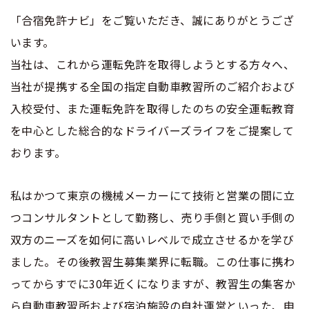
合宿免許選びのアドバイス
合宿免許で最短合格するには
会社情報・代表メッセージ
お気に入りの教習所一覧
「合宿免許ナビ」をご覧いただき、誠にありがとうござ
格安シーズン料金
会社沿革・歴史
登録商標
中型車
合宿免許の入校までの流れ
高校生は運転免許を取れる？
います。
会社概要
運転者適性診断
出発地別おすすめ校
当社は、これから運転免許を取得しようとする方々へ、
合宿免許での免許取得の流れ
免許取消・失効による再取得
大型車
個人情報の扱いにつ
会社沿革・歴史
当社が提携する全国の指定自動車教習所のご紹介および
参加規定
0120-49-5522
いて
こだわり、テーマから探す
合宿免許一日の過ごし方
入校受付、また運転免許を取得したのちの安全運転教育
冬・雪国の合宿免許は大丈夫？
登録商標
大特
入校申込
を中心とした総合的なドライバーズライフをご提案して
360度パノラマ教習所
運転免許別モデルスケジュール
特定商取引法に基づ
みんなが選んだ合宿免許の条件
個人情報の取扱い
運転者適性診断
おります。
く表示
けん引
教育訓練給付金制度
保護者の方へ
大型免許体験記
参加規定
私はかつて東京の機械メーカーにて技術と営業の間に立
受験資格特例教習
合宿に関わる料金について
普通二種
全国の運転免許試験場(免許センター)
特定商取引法に基づく表示
つコンサルタントとして勤務し、売り手側と買い手側の
お気に入りの教習所
合宿費用のお支払いについて
双方のニーズを如何に高いレベルで成立させるかを学び
本免学科試験問題に挑戦
中型二種
ました。その後教習生募集業界に転職。この仕事に携わ
合宿免許に必要な持ち物
ってからすでに30年近くになりますが、教習生の集客か
大型二種
ら自動車教習所および宿泊施設の自社運営といった、申
合宿免許 体験談・口コミ