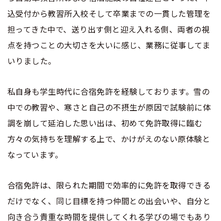
込受付から教習所入校そして卒業までの一貫した管理を
合宿免許 よくある質問
担ってきた中で、送り出す側と迎え入れる側、両者の視
点を持つことの大切さを大いに感じ、業務に従事してま
まるわかり！合宿免許Q＆A
いりました。
私自身も学生時代に合宿免許を経験しております。雪の
中での教習や、寒さと自己の不摂生が原因で試験前に体
調を崩して延泊した思い出は、初めて免許取得に臨む
方々の気持ちを理解する上で、かけがえのない原体験と
なっています。
合宿免許は、限られた期間で効率的に免許を取得できる
だけでなく、同じ目標を持つ仲間との出会いや、自分と
向き合う貴重な時間を提供してくれる学びの場でもあり