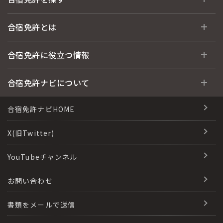
全国 教習所一覧
合宿免許とは
教習所検索
合宿免許とは
合宿免許に役立つ情報
運転免許の種類(車種)
安心・お得・早い・充実の合宿免許
合宿免許に役立つ情報
合宿免許ナビについて
特集ページ一覧
合宿免許選びのアドバイス
合宿免許で最短合格するには
会社情報・代表メッセージ
合宿免許ナビHOME
格安シーズン料金
合宿免許の入校までの流れ
高校生は運転免許を取れる？
会社概要
X(旧Twitter)
出発地別おすすめ校
合宿免許での免許取得の流れ
免許取消・失効による再取得
会社沿革・歴史
YouTubeチャンネル
こだわり、テーマから探す
合宿免許一日の過ごし方
冬・雪国の合宿免許は大丈夫？
登録商標
お問い合わせ
360度パノラマ教習所
運転免許別モデルスケジュール
みんなが選んだ合宿免許の条件
参加規定
教育訓練給付金制度
書類をメールで送信
保護者の方へ
大型免許体験記
個人情報の取扱い