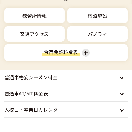
合宿免許選びのアドバイス
合宿免許で最短合格するには
会社情報・代表メッセージ
お気に入りの教習所一覧
格安シーズン料金
中型車
合宿免許の入校までの流れ
教習所情報
宿泊施設
高校生は運転免許を取れる？
会社概要
運転者適性診断
出発地別おすすめ校
合宿免許での免許取得の流れ
免許取消・失効による再取得
大型車
交通アクセス
パノラマ
会社沿革・歴史
0120-49-5522
こだわり、テーマから探す
合宿免許一日の過ごし方
冬・雪国の合宿免許は大丈夫？
登録商標
大特
合宿免許料金表
入校申込
360度パノラマ教習所
運転免許別モデルスケジュール
みんなが選んだ合宿免許の条件
個人情報の取扱い
けん引
教育訓練給付金制度
普通車
普通二輪
保護者の方へ
大型免許体験記
普通車格安シーズン料金
参加規定
受験資格特例教習
合宿に関わる料金について
普通二種
大型二輪
準中型車
全国の運転免許試験場(免許センター)
特定商取引法に基づく表示
普通車AT/MT料金表
お気に入りの教習所
合宿費用のお支払いについて
本免学科試験問題に挑戦
中型二種
中型車
大型車
入校日・卒業日カレンダー
合宿免許に必要な持ち物
大型二種
大特
けん引
合宿免許 体験談・口コミ