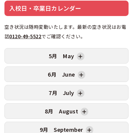
入校日・卒業日カレンダー
空き状況は随時変動いたします。最新の空き状況はお電
話
0120-49-5522
でご確認ください。
5月 May
日
曜日
AT卒業日
MT卒業日
6月 June
1
金
5/14卒
5/18卒
2
土
5/15卒
5/18卒
日
曜日
AT卒業日
MT卒業日
7月 July
3
日
5/18卒
5/18卒
1
月
6/15卒
6/16卒
4
月
5/18卒
5/19卒
2
火
6/15卒
6/17卒
日
曜日
AT卒業日
MT卒業日
8月 August
5
火
5/18卒
5/20卒
3
水
6/16卒
6/18卒
1
水
7/14卒
7/16卒
6
水
5/19卒
5/21卒
4
木
6/17卒
6/19卒
2
木
7/15卒
7/17卒
日
曜日
AT卒業日
MT卒業日
9月 September