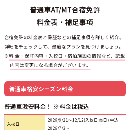
普通車AT/MT合宿免許
普通二種
中型二種
合宿免許 よくある質問
料金表・補足事項
まるわかり！合宿免許Q＆A
大型二種
特例教習
合宿免許の料金表と保証などの補足事項を詳しく紹介。
詳細をチェックして、最適なプランを見つけましょう。
※
料金・保証内容・入校日・宿泊施設の情報など、記載
内容は変更になる場合がございます。
普通車格安シーズン料金
普通車激安料金！ ※料金は税込
2026/9/21～12/12(入校日:毎日) 申込
入校日
2026/7/3～