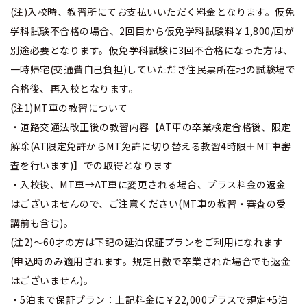
(注)入校時、教習所にてお支払いいただく料金となります。仮免
学科試験不合格の場合、2回目から仮免学科試験料￥1,800/回が
別途必要となります。仮免学科試験に3回不合格になった方は、
一時帰宅(交通費自己負担)していただき住民票所在地の試験場で
合格後、再入校となります。
(注1)MT車の教習について
・道路交通法改正後の教習内容【AT車の卒業検定合格後、限定
解除(AT限定免許からMT免許に切り替える教習4時限＋MT車審
査を行います)】での取得となります
・入校後、MT車→AT車に変更される場合、プラス料金の返金
はございませんので、ご注意ください(MT車の教習・審査の受
講前も含む)。
(注2)～60才の方は下記の延泊保証プランをご利用になれます
(申込時のみ適用されます。規定日数で卒業された場合でも返金
はございません)。
・5泊まで保証プラン：上記料金に￥22,000プラスで規定+5泊