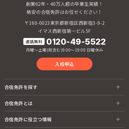
創業62年・40万人超の卒業生実績！
30
金
格安の合宿免許はお任せください！
〒160-0023東京都新宿区西新宿3-9-2
イマス西新宿第一ビル5F
0120-49-5522
月曜〜土曜(祝含む)9:00〜19:00 日曜休み
入校申込
合宿免許を探す
全国 教習所一覧
合宿免許とは
教習所検索
合宿免許とは
合宿免許に役立つ情報
運転免許の種類(車種)