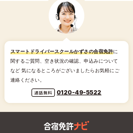
31
月
9/15卒
9/17卒
29
火
10/12卒
10/14卒
27
火
11/9卒
11/11卒
25
水
12/8卒
12/10卒
23
水
1/10卒
1/12卒
21
木
19
金
17
水
15
木
30
水
10/13卒
10/15卒
28
水
11/10卒
11/12卒
26
木
12/9卒
12/11卒
24
木
1/11卒
1/13卒
22
金
20
土
18
木
16
金
29
木
11/11卒
11/13卒
27
金
12/10卒
12/12卒
25
金
1/12卒
1/14卒
23
土
21
日
19
金
17
土
30
金
11/12卒
11/14卒
28
土
12/11卒
12/13卒
26
土
1/13卒
1/15卒
24
日
22
月
20
土
18
日
31
土
11/13卒
11/15卒
29
日
12/13卒
12/15卒
27
日
1/14卒
1/16卒
25
月
23
火
21
日
19
月
30
月
12/13卒
12/15卒
28
月
1/15卒
1/17卒
26
火
24
水
スマートドライバースクールかずさの合宿免許
に
22
月
20
火
29
火
1/16卒
1/18卒
27
水
25
木
23
火
関する
ご質問、空き状況の確認、申込みについて
21
水
30
水
1/18卒
1/20卒
28
木
26
金
24
水
22
木
など
気になるところがございましたらお気軽にご
31
木
1/18卒
1/20卒
29
金
27
土
25
木
23
金
連絡ください。
30
土
28
日
26
金
24
土
0120-49-5522
31
日
27
土
25
日
28
日
26
月
29
月
27
火
30
火
28
水
31
水
29
木