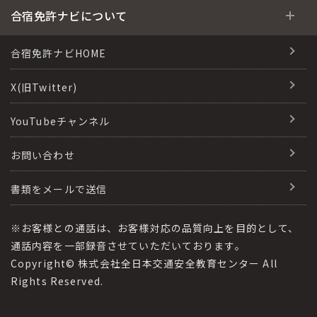
安心・お得・早い・充実の合宿免許
合宿免許に役立つ情報
合宿免許ナビについて
特集ページ一覧
合宿免許選びのアドバイス
合宿免許で最短合格するには
会社情報・代表メッセージ
合宿免許ナビHOME
格安シーズン料金
合宿免許の入校までの流れ
高校生は運転免許を取れる？
会社概要
X(旧Twitter)
出発地別おすすめ校
合宿免許での免許取得の流れ
免許取消・失効による再取得
会社沿革・歴史
YouTubeチャンネル
こだわり、テーマから探す
合宿免許一日の過ごし方
冬・雪国の合宿免許は大丈夫？
登録商標
お問い合わせ
360度パノラマ教習所
運転免許別モデルスケジュール
みんなが選んだ合宿免許の条件
参加規定
教育訓練給付金制度
書類をメールで送信
保護者の方へ
大型免許体験記
個人情報の取扱い
受験資格特例教習
合宿に関わる料金について
※お客様との通話は、お客様対応の品質向上を目的として、
全国の運転免許試験場(免許センター)
特定商取引法に基づく表記
通話内容を一部録音させていただいております。
合宿費用のお支払いについて
Copyright© 株式会社全日本交通安全教育センター All
本免学科試験問題に挑戦
運転者適性診断
Rights Reserved.
合宿免許に必要な持ち物