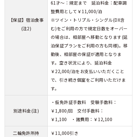
61才～：規定まで 延泊料金：配車調
整費用として￥11,000/泊
【保証】宿泊食事
※ツイン・トリプル・シングル(DX含
(注2)
む)をご利用の方で規定日数をオーバー
の場合は、相部屋へ移動となります(延
泊保証プランをご利用の方も同様)。移
動後、相部屋の保証が適用となりま
す。空き状況により、延泊料金
￥22,000/泊をお支払いいただくこと
で、引き続き個室をご利用いただけま
す。
・仮免許証手数料 受験手数料：
別途料金(注)
￥1,800/回 交付手数料：
￥1,100 ・諸費用：￥12,100
二輪免許所持
￥11,000引き