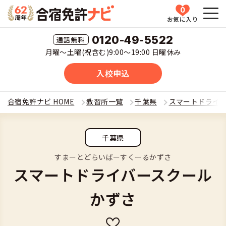
0
お気に入り
HOME
0120-49-5522
月曜〜土曜(祝含む)9:00〜19:00 日曜休み
教習所一覧
入校申込
運転免許の種類(車種)を選ぶ
合宿免許ナビ HOME
教習所一覧
千葉県
スマートドライ
合宿免許を探す
普通車
千葉県
全国 教習所一覧
合宿免許とは
普通二輪
すまーとどらいばーすくーるかずさ
スマートドライバースクール
教習所検索
合宿免許とは
合宿免許に役立つ情報
大型二輪
かずさ
運転免許の種類(車種)
安心・お得・早い・充実の合宿免許
合宿免許に役立つ情報
合宿免許ナビについて
準中型車
特集ページ一覧