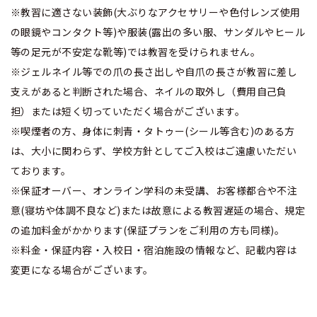
※教習に適さない装飾(大ぶりなアクセサリーや色付レンズ使用
の眼鏡やコンタクト等)や服装(露出の多い服、サンダルやヒール
等の足元が不安定な靴等)では教習を受けられません。
※ジェルネイル等での爪の長さ出しや自爪の長さが教習に差し
支えがあると判断された場合、ネイルの取外し（費用自己負
担）または短く切っていただく場合がございます。
※喫煙者の方、身体に刺青・タトゥー(シール等含む)のある方
は、大小に関わらず、学校方針としてご入校はご遠慮いただい
ております。
※保証オーバー、オンライン学科の未受講、お客様都合や不注
意(寝坊や体調不良など)または故意による教習遅延の場合、規定
の追加料金がかかります(保証プランをご利用の方も同様)。
※料金・保証内容・入校日・宿泊施設の情報など、記載内容は
変更になる場合がございます。