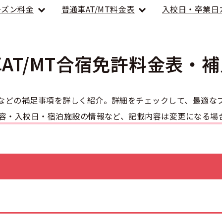
のアドバイス
短合格するには
ーズン料金
普通車AT/MT料金表
入校日・卒業日
表メッセージ
教習所一覧
料金
車
校までの流れ
免許を取れる？
断
中型車
すめ校
免許取得の流れ
効による再取得
車
AT/MT合宿免許
料金表・補
史
0120-49-5522
ーマから探す
の過ごし方
宿免許は大丈夫？
けん引
入校申込
マ教習所
デルスケジュール
などの補足事項を詳しく紹介。詳細をチェックして、最適な
だ合宿免許の条件
扱い
内容・入校日・宿泊施設の情報など、記載内容は変更になる場
引
金制度
大型二種
記
教習
料金について
二種
許試験場(免許センター)
に基づく表示
教習所
支払いについて
問題に挑戦
二種
要な持ち物
二種
験談・口コミ