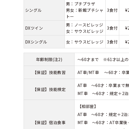
男：プチプラザ
¥
シングル
男女：新館プチシャ
3食付
トー
男：ノースビレッジ
¥
DXツイン
3食付
女：サウスビレッジ
¥
DXシングル
女：サウスビレッジ
3食付
年齢制限(注2)
～60才まで ※61才以
【保証】技能教習
AT車/MT車 ～60才：卒
AT車 ～60才：卒業まで無
【保証】技能検定
MT車 ～60才：規定＋2泊
【相部屋】
AT車 ～60才：規定＋2泊
【保証】宿泊食事
MT車 ～60才：AT卒業後