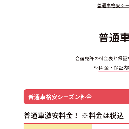
合宿免許選び
合宿免許で最
普通車格安シ
会社情報・代
お気に入りの
格安シーズン
中型
合宿免許の入
高校生は運転
会社概要
運転者適性診
準中型車
出発地別おす
合宿免許での
免許取消・失
大型
普通車
会社沿革・歴
こだわり、テ
合宿免許一日
冬・雪国の合
大特
登録商標
大特
360度パノラ
運転免許別モ
合宿免許の料金表と保証
みんなが選ん
個人情報の取
※
料金・保証
けん
教育訓練給付
保護者の方へ
中型二種
大型免許体験
参加規定
受験資格特例
合宿に関わる
普通
全国の運転免
特定商取引法
普通車格安シーズン料金
お気に入りの
合宿費用のお
本免学科試験
中型
普通車激安料金！ ※料金は税込
合宿免許に必
大型
合宿免許 体