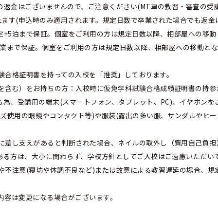
の返金はございませんので、ご注意ください(MT車の教習・審査の受
なれます(申込時のみ適用されます。規定日数で卒業された場合でも返金
規定+5泊まで保証。個室をご利用の方は規定日数以降、相部屋への移動とな
で卒業まで保証。個室をご利用の方は規定日数以降、相部屋への移動と
試験合格証明書を持っての入校を「推奨」しております。
を含む）をお持ちの方：入校時に仮免学科試験合格成績証明書の持参
る為、受講用の端末(スマートフォン、タブレット、PC)、イヤホンを
ズ使用の眼鏡やコンタクト等)や服装(露出の多い服、サンダルやヒー
に差し支えがあると判断された場合、ネイルの取外し（費用自己負担
のある方は、大小に関わらず、学校方針としてご入校はご遠慮いただい
や不注意(寝坊や体調不良など)または故意による教習遅延の場合、規
内容は変更になる場合がございます。