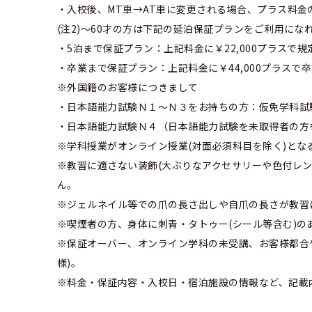
・入校後、MT車→AT車に変更される場合、プラス料金
(注2)～60才の方は下記の延泊保証プランをご利用に
・5泊まで保証プラン：上記料金に￥22,000プラスで
・卒業まで保証プラン：上記料金に￥44,000プラス
※外国籍のお客様につきまして
・日本語能力試験Ｎ１～Ｎ３をお持ちの方：仮免学科
・日本語能力試験Ｎ４（日本語能力試験を未取得者の方
※学科授業がオンライン授業(対面必須科目を除く)とな
※教習に適さない装飾(大ぶりなアクセサリーや色付レン
ん。
※ジェルネイル等での爪の長さ出しや自爪の長さが教習
※喫煙者の方、身体に刺青・タトゥー(シール等含む)
※保証オーバー、オンライン学科の未受講、お客様都合
様)。
※料金・保証内容・入校日・宿泊施設の情報など、記載