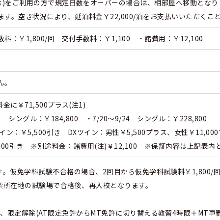
含む)をご利用の方で規定日数をオーバーの場合は、相部屋へ移動となり
す。空き状況により、延泊料金￥22,000/泊をお支払いいただく
：￥1,800/回 交付手数料：￥1,100 ・諸費用：￥12,100
ん。
に￥71,500プラス(注1)
/31 シングル：￥184,800 ・7/20～9/24 シングル：￥228,800
イン：￥5,500引き DXツイン：男性￥5,500プラス、女性￥11,00
500引き ※別途料金：諸費用(注)￥12,100 ※保証内容は上記表
す。仮免学科試験不合格の場合、2回目から仮免学科試験料￥1,800
民票所在地の試験場で合格後、再入校となります。
、限定解除(AT限定免許からMT免許に切り替える教習4時限＋MT車