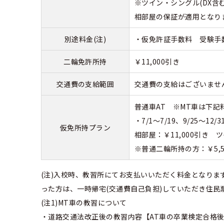
※ツイン・シングル(DX
相部屋の保証が適用となりま
別途料金(注)
・仮免許証手数料 受験手数料
二輪免許所持
￥11,000引き
交通費の支給範囲
交通費の支給はございませ
普通車AT ※MT車は下記料金
・7/1～7/19、9/25～12
仮免所持プラン
相部屋：￥11,000引き ツ
※普通二輪所持の方：￥5,
(注)入校時、教習所にてお支払いいただく料金となりま
った方は、一時帰宅(交通費自己負担)していただき住
(注1)MT車の教習について
・道路交通法改正後の教習内容【AT車の卒業検定合格後