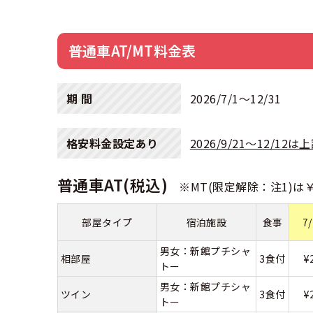
普通車AT/MT料金表
期 間
2026/7/1〜12/31
格安料金設定あり
2026/9/21～12/
普通車AT(税込)
※MT(限定解除：注1)は￥
部屋タイプ
宿泊施設
食事
7
男女：新館プチシャ
¥
相部屋
3食付
トー
男女：新館プチシャ
¥
ツイン
3食付
トー