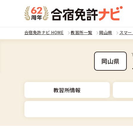
合宿免許ナビ HOME
教習所一覧
岡山県
スマー
教習
運転免
岡山県
合宿
普通
全国 教習所一
合宿
教習所情報
普通
教習所検索
合宿免許とは
合宿
大型
運転免許の種類
安心・お得・
合宿免許に役
合宿
準中
普通車
特集ページ一