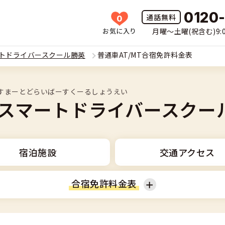
0120
0
お気に入り
月曜〜土曜(祝含む)9:0
HOME
トドライバースクール勝英
普通車AT/MT合宿免許料金表
所一覧
すまーとどらいばーすくーるしょうえい
許の種類(車種)を選ぶ
スマートドライバースクー
免許を探す
車
覧
免許とは
宿泊施設
交通アクセス
二輪
免許に役立つ情報
合宿免許料金表
二輪
(車種)
早い・充実の合宿免許
立つ情報
免許ナビについて
型車
普通二輪
覧