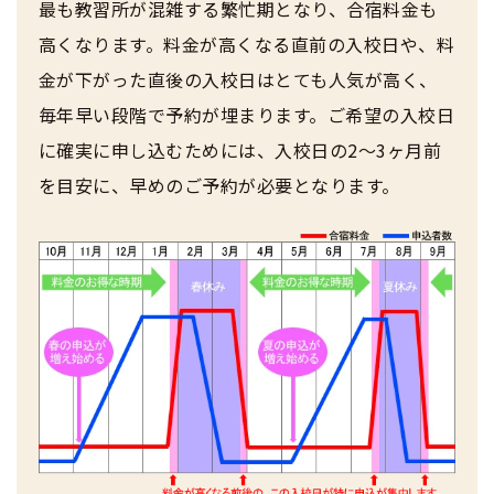
最も教習所が混雑する繁忙期となり、合宿料金も
合宿に関わる料金について
高くなります。料金が高くなる直前の入校日や、料
合宿免許 よくある質問
金が下がった直後の入校日はとても人気が高く、
まるわかり！合宿免許Q＆A
合宿費用のお支払いについて
毎年早い段階で予約が埋まります。ご希望の入校日
に確実に申し込むためには、入校日の2～3ヶ月前
合宿免許に必要な持ち物
を目安に、早めのご予約が必要となります。
合宿免許 体験談・口コミ
合宿免許よくある質問
まるわかり！合宿免許Q＆A