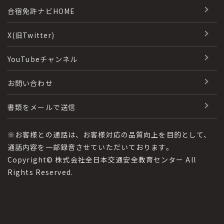
合宿免許で最短合格するには
会社情報・代表メッセージ
合宿免許ナビHOME
格安シーズン料金
合宿免許の入校までの流れ
高校生は運転免許を取れる？
会社概要
X(旧Twitter)
出発地別おすすめ校
合宿免許での免許取得の流れ
免許取消・失効による再取得
会社沿革・歴史
YouTubeチャンネル
こだわり、テーマから探す
合宿免許一日の過ごし方
冬・雪国の合宿免許は大丈夫？
登録商標
お問い合わせ
360度パノラマ教習所
運転免許別モデルスケジュール
みんなが選んだ合宿免許の条件
参加規定
教育訓練給付金制度
書類をメールで送信
保護者の方へ
大型免許体験記
個人情報の取扱い
受験資格特例教習
合宿に関わる料金について
※お客様との通話は、お客様対応の品質向上を目的として、
全国の運転免許試験場(免許センター)
特定商取引法に基づく表記
通話内容を一部録音させていただいております。
合宿費用のお支払いについて
Copyright© 株式会社全日本交通安全教育センター All
本免学科試験問題に挑戦
運転者適性診断
Rights Reserved.
合宿免許に必要な持ち物
合宿免許 体験談・口コミ