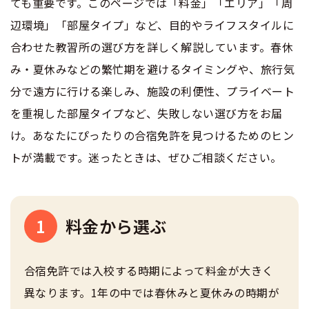
合宿免許選びのアドバイス
ても重要です。このページでは「料金」「エリア」「周
合宿免許で最短合格するには
安心・お得・早い・充実の合宿免許
会社情報・代表メッセージ
お気に入りの教習所一覧
辺環境」「部屋タイプ」など、目的やライフスタイルに
格安シーズン料金
中型車
合宿免許の入校までの流れ
高校生は運転免許を取れる？
会社概要
運転者適性診断
合わせた教習所の選び方を詳しく解説しています。春休
合宿免許選びのアドバイス
出発地別おすすめ校
み・夏休みなどの繁忙期を避けるタイミングや、旅行気
合宿免許での免許取得の流れ
免許取消・失効による再取得
大型車
会社沿革・歴史
0120-49-5522
分で遠方に行ける楽しみ、施設の利便性、プライベート
こだわり、テーマから探す
合宿免許の入校までの流れ
合宿免許一日の過ごし方
冬・雪国の合宿免許は大丈夫？
を重視した部屋タイプなど、失敗しない選び方をお届
登録商標
大特
入校申込
360度パノラマ教習所
け。あなたにぴったりの合宿免許を見つけるためのヒン
運転免許別モデルスケジュール
みんなが選んだ合宿免許の条件
個人情報の取扱い
合宿免許での免許取得の流れ
トが満載です。迷ったときは、ぜひご相談ください。
けん引
教育訓練給付金制度
保護者の方へ
大型免許体験記
参加規定
合宿免許一日の過ごし方
受験資格特例教習
合宿に関わる料金について
普通二種
全国の運転免許試験場(免許センター)
特定商取引法に基づく表示
1
料金から選ぶ
お気に入りの教習所
合宿費用のお支払いについて
運転免許別モデルスケジュール
本免学科試験問題に挑戦
中型二種
合宿免許では入校する時期によって料金が大きく
合宿免許に必要な持ち物
保護者の方へ
異なります。1年の中では春休みと夏休みの時期が
大型二種
合宿免許 体験談・口コミ