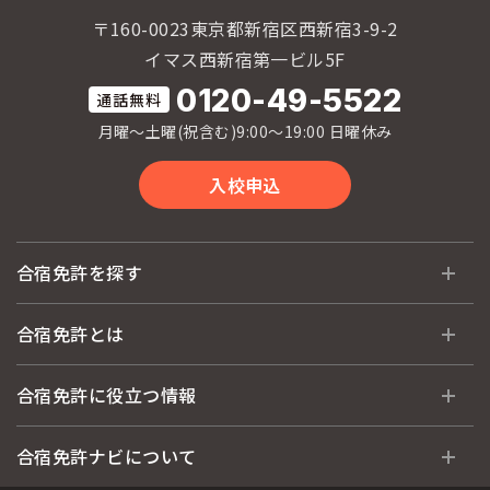
〒160-0023東京都新宿区西新宿3-9-2
イマス西新宿第一ビル5F
0120-49-5522
月曜〜土曜(祝含む)9:00〜19:00 日曜休み
入校申込
合宿免許を探す
全国 教習所一覧
合宿免許とは
教習所検索
合宿免許とは
合宿免許に役立つ情報
運転免許の種類(車種)
安心・お得・早い・充実の合宿免許
合宿免許に役立つ情報
合宿免許ナビについて
特集ページ一覧
合宿免許選びのアドバイス