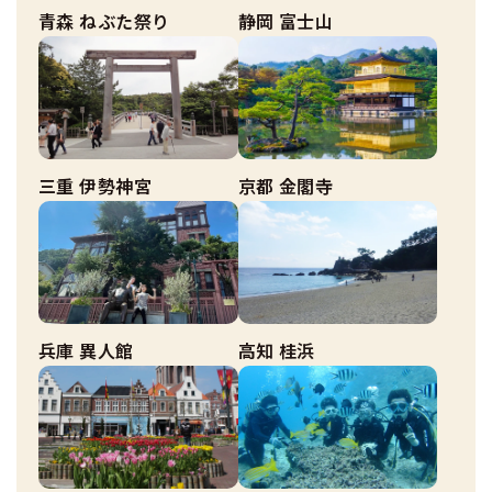
青森 ねぶた祭り
静岡 富士山
三重 伊勢神宮
京都 金閣寺
兵庫 異人館
高知 桂浜