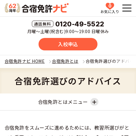
0
お気に入り
HOME
0120-49-5522
月曜〜土曜(祝含む)9:00〜19:00 日曜休み
教習所一覧
入校申込
運転免許の種類(車種)を選ぶ
合宿免許ナビ HOME
合宿免許とは
合宿免許選びのアドバイ
合宿免許を探す
普通車
合宿免許選びのアドバイス
全国 教習所一覧
合宿免許とは
普通二輪
合宿免許とはメニュー
教習所検索
合宿免許とは
合宿免許に役立つ情報
大型二輪
運転免許の種類(車種)
合宿免許とは
安心・お得・早い・充実の合宿免許
合宿免許に役立つ情報
合宿免許ナビについて
合宿免許をスムーズに進めるためには、教習所選びがと
準中型車
特集ページ一覧