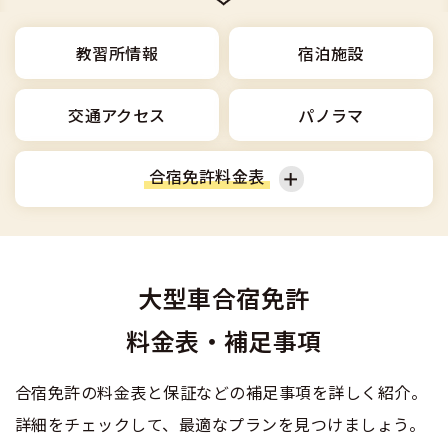
合宿免許選びのアドバイス
合宿免許で最短合格するには
会社情報・代表メッセージ
お気に入りの教習所一覧
格安シーズン料金
中型車
合宿免許の入校までの流れ
教習所情報
宿泊施設
高校生は運転免許を取れる？
会社概要
運転者適性診断
出発地別おすすめ校
合宿免許での免許取得の流れ
免許取消・失効による再取得
大型車
交通アクセス
パノラマ
会社沿革・歴史
0120-49-5522
こだわり、テーマから探す
合宿免許一日の過ごし方
冬・雪国の合宿免許は大丈夫？
登録商標
大特
合宿免許料金表
入校申込
360度パノラマ教習所
運転免許別モデルスケジュール
みんなが選んだ合宿免許の条件
個人情報の取扱い
けん引
教育訓練給付金制度
普通車
普通二輪
保護者の方へ
大型免許体験記
参加規定
受験資格特例教習
大型車合宿免許
合宿に関わる料金について
普通二種
大型二輪
準中型車
全国の運転免許試験場(免許センター)
特定商取引法に基づく表示
料金表・補足事項
お気に入りの教習所
合宿費用のお支払いについて
本免学科試験問題に挑戦
中型二種
中型車
大型車
合宿免許の料金表と保証などの補足事項を詳しく紹介。
合宿免許に必要な持ち物
詳細をチェックして、最適なプランを見つけましょう。
大型二種
大特
けん引
合宿免許 体験談・口コミ