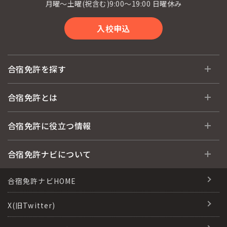
月曜〜土曜(祝含む)9:00〜19:00 日曜休み
入校申込
合宿免許を探す
全国 教習所一覧
合宿免許とは
教習所検索
合宿免許とは
合宿免許に役立つ情報
運転免許の種類(車種)
安心・お得・早い・充実の合宿免許
合宿免許に役立つ情報
合宿免許ナビについて
特集ページ一覧
合宿免許選びのアドバイス
合宿免許で最短合格するには
会社情報・代表メッセージ
合宿免許ナビHOME
格安シーズン料金
合宿免許の入校までの流れ
高校生は運転免許を取れる？
会社概要
X(旧Twitter)
出発地別おすすめ校
合宿免許での免許取得の流れ
免許取消・失効による再取得
会社沿革・歴史