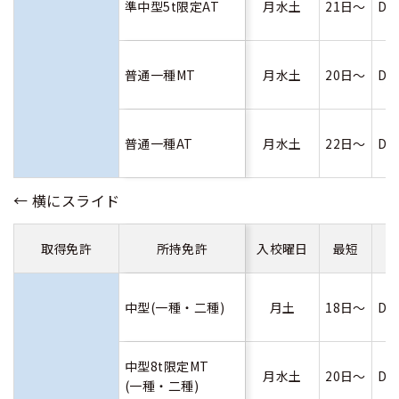
準中型5t限定AT
月水土
21日～
D
普通一種MT
月水土
20日～
D
普通一種AT
月水土
22日～
D
取得免許
所持免許
入校曜日
最短
中型(一種・二種)
月土
18日～
D
中型8t限定MT
月水土
20日～
D
(一種・二種)