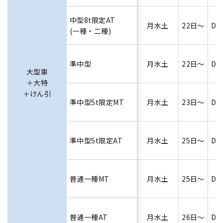
中型8t限定AT
月水土
22日～
D
(一種・二種)
準中型
月水土
22日～
D
大型車
＋大特
＋けん引
準中型5t限定MT
月水土
23日～
D
準中型5t限定AT
月水土
25日～
D
普通一種MT
月水土
25日～
D
普通一種AT
月水土
26日～
D