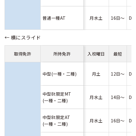
普通一種AT
月水土
16日～
D
取得免許
所持免許
入校曜日
最短
中型(一種・二種)
月土
12日～
D
中型8t限定MT
月水土
14日～
D
(一種・二種)
中型8t限定AT
月水土
16日～
D
(一種・二種)