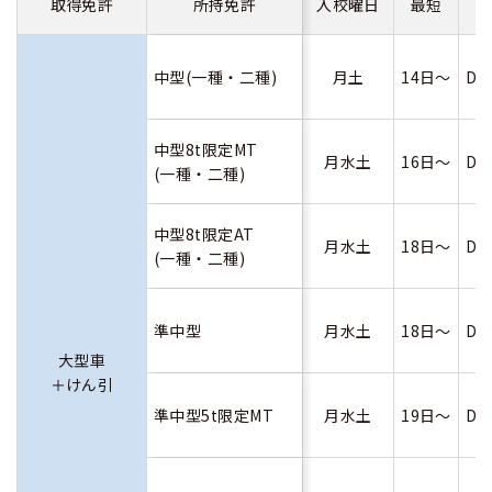
取得免許
所持免許
入校曜日
最短
中型(一種・二種)
月土
14日～
D
中型8t限定MT
月水土
16日～
D
(一種・二種)
中型8t限定AT
月水土
18日～
D
(一種・二種)
準中型
月水土
18日～
D
大型車
＋けん引
準中型5t限定MT
月水土
19日～
D