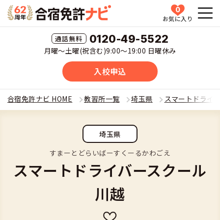
0
お気に入り
HOME
0120-49-5522
月曜〜土曜(祝含む)9:00〜19:00 日曜休み
教習所一覧
入校申込
運転免許の種類(車種)を選ぶ
合宿免許ナビ HOME
教習所一覧
埼玉県
スマートドライ
合宿免許を探す
普通車
埼玉県
全国 教習所一覧
合宿免許とは
普通二輪
すまーとどらいばーすくーるかわごえ
スマートドライバースクール
教習所検索
合宿免許とは
合宿免許に役立つ情報
大型二輪
川越
運転免許の種類(車種)
安心・お得・早い・充実の合宿免許
合宿免許に役立つ情報
合宿免許ナビについて
準中型車
特集ページ一覧