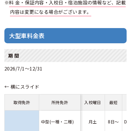
※
料金・保証内容・入校日・宿泊施設の情報など、記載
内容は変更になる場合がございます。
普通二種
中型二種
合宿免許 よくある質問
まるわかり！合宿免許Q＆A
大型二種
大型車料金表
期 間
2026/7/1〜12/31
取得免許
所持免許
入校曜日
最短
中型(一種・二種)
月土
8日～
D