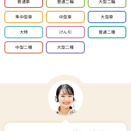
普通車
普通
二輪
大型
二輪
準中型車
中型車
大型車
大特
けん引
普通
二種
中型
二種
大型
二種