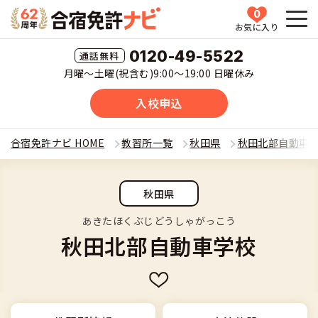
0
お気に入り
HOME
0120-49-5522
月曜〜土曜(祝含む)9:00〜19:00 日曜休み
教習所一覧
入校申込
運転免許の種類(車種)を選ぶ
合宿免許ナビ HOME
教習所一覧
秋田県
秋田北部自動車
合宿免許を探す
普通車
秋田県
全国 教習所一覧
合宿免許とは
普通二輪
あきたほくぶじどうしゃがっこう
秋田北部自動車学校
教習所検索
合宿免許とは
合宿免許に役立つ情報
大型二輪
運転免許の種類(車種)
安心・お得・早い・充実の合宿免許
合宿免許に役立つ情報
合宿免許ナビについて
準中型車
特集ページ一覧