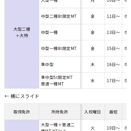
中型二種8t限定MT
金
11日～
ホ
大型二種
中型一種
金
13日～
ホ
＋大特
中型一種8t限定MT
金
15日～
ホ
準中型
木
16日～
ホ
準中型5t限定MT
水
17日～
ホ
普通一種MT
取得免許
所持免許
入校曜日
最短
大型一種＋普通二
火
10日～
ホ
種MT/AT以上