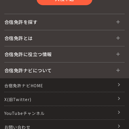
合宿免許を探す
全国 教習所一覧
合宿免許とは
教習所検索
合宿免許とは
合宿免許に役立つ情報
運転免許の種類(車種)
安心・お得・早い・充実の合宿免許
合宿免許に役立つ情報
合宿免許ナビについて
特集ページ一覧
合宿免許選びのアドバイス
合宿免許で最短合格するには
会社情報・代表メッセージ
合宿免許ナビHOME
格安シーズン料金
合宿免許の入校までの流れ
高校生は運転免許を取れる？
会社概要
X(旧Twitter)
出発地別おすすめ校
合宿免許での免許取得の流れ
免許取消・失効による再取得
会社沿革・歴史
YouTubeチャンネル
こだわり、テーマから探す
合宿免許一日の過ごし方
冬・雪国の合宿免許は大丈夫？
登録商標
お問い合わせ
360度パノラマ教習所