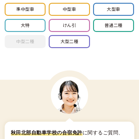
準中型車
中型車
大型車
大特
けん引
普通
二種
中型
二種
大型
二種
秋田北部自動車学校の合宿免許
に関する
ご質問、