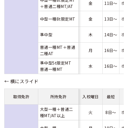
金
11日～
ホ
＋普通二種MT/AT
中型一種8t限定MT
金
13日～
ホ
準中型
木
14日～
ホ
普通一種MT＋普通
月
16日～
ホ
二種AT
準中型5t限定MT
水
16日～
ホ
普通一種MT
取得免許
所持免許
入校曜日
最短
大型一種＋普通二
火
8日～
ホ
種MT/AT以上
大型一種
月
10日～
ホ