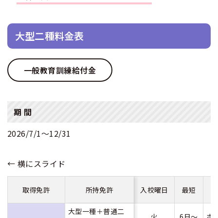
合宿免許 よくある質問
大型二種料金表
まるわかり！合宿免許Q＆A
一般教育訓練給付金
期 間
2026/7/1〜12/31
取得免許
所持免許
入校曜日
最短
大型一種＋普通二
火
6日～
ホ