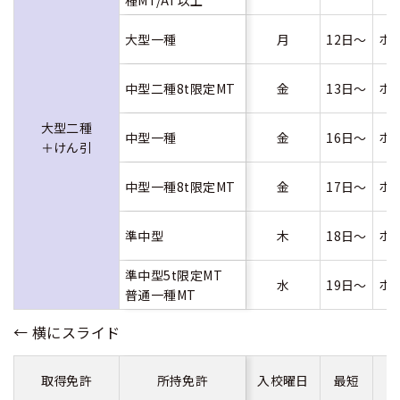
大型一種
月
12日～
ホ
中型二種8t限定MT
金
13日～
ホ
大型二種
中型一種
金
16日～
ホ
＋けん引
中型一種8t限定MT
金
17日～
ホ
準中型
木
18日～
ホ
準中型5t限定MT
水
19日～
ホ
普通一種MT
取得免許
所持免許
入校曜日
最短