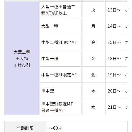
大型一種＋普通二
火
13日～
ホ
種MT/AT以上
大型一種
月
14日～
ホ
中型二種8t限定MT
金
15日～
ホ
大型二種
＋大特
中型一種
金
18日～
ホ
＋けん引
中型一種8t限定MT
金
19日～
ホ
準中型
木
20日～
ホ
準中型5t限定MT
水
21日～
ホ
普通一種MT
年齢制限
～60才