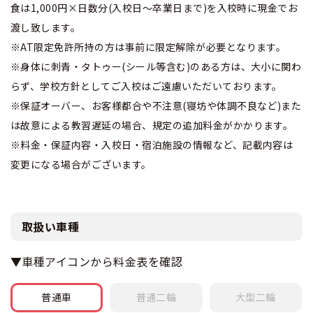
食は1,000円×日数分(入校日～卒業日まで)を入校時に現金でお
渡し致します。
※AT限定免許所持の方は事前に限定解除が必要となります。
※身体に刺青・タトゥー(シール等含む)のある方は、大小に関わ
らず、学校方針としてご入校はご遠慮いただいております。
※保証オーバー、お客様都合や不注意(寝坊や体調不良など)また
は故意による教習遅延の場合、規定の追加料金がかかります。
※料金・保証内容・入校日・宿泊施設の情報など、記載内容は
変更になる場合がございます。
取扱い車種
▼車種アイコンから料金表を確認
普通車
普通
二輪
大型
二輪