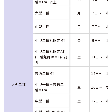
種MT/AT以上
大型一種
月
7日～
ホ
中型二種
月
7日～
ホ
中型二種8t限定MT
金
9日～
ホ
中型二種8t限定AT
(一種免許はMTに限
金
11日～
ホ
る)
普通二種MT
月
14日～
ホ
大型二種
中型一種＋普通二
金
10日～
ホ
種MT/AT
中型一種
金
12日～
ホ
中型一種8t限定MT