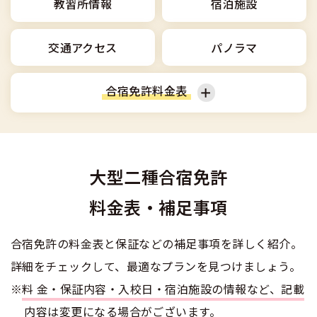
合宿免許選びのアドバイス
教習所情報
宿泊施設
合宿免許で最短合格するには
会社情報・代表メッセージ
お気に入りの教習所一覧
格安シーズン料金
中型車
合宿免許の入校までの流れ
高校生は運転免許を取れる？
交通アクセス
パノラマ
会社概要
運転者適性診断
出発地別おすすめ校
合宿免許での免許取得の流れ
免許取消・失効による再取得
大型車
会社沿革・歴史
合宿免許料金表
0120-49-5522
こだわり、テーマから探す
合宿免許一日の過ごし方
冬・雪国の合宿免許は大丈夫？
登録商標
大特
入校申込
360度パノラマ教習所
普通車
準中型車
運転免許別モデルスケジュール
みんなが選んだ合宿免許の条件
個人情報の取扱い
けん引
教育訓練給付金制度
大型二種合宿免許
保護者の方へ
中型車
大型車
大型免許体験記
参加規定
料金表・補足事項
受験資格特例教習
合宿に関わる料金について
普通二種
全国の運転免許試験場(免許センター)
特定商取引法に基づく表示
大特
けん引
お気に入りの教習所
合宿免許の料金表と保証などの補足事項を詳しく紹介。
合宿費用のお支払いについて
本免学科試験問題に挑戦
中型二種
詳細をチェックして、最適なプランを見つけましょう。
普通二種
大型二種
合宿免許に必要な持ち物
※
料金・保証内容・入校日・宿泊施設の情報など、記載
大型二種
内容は変更になる場合がございます。
特例教習
合宿免許 体験談・口コミ