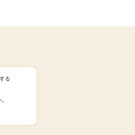
する
い。