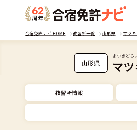
合宿免許ナビ HOME
教習所一覧
山形県
マツキ
教習
まつきどら
運転免
マツ
山形県
合宿
普通
全国 教習所一
合宿
教習所情報
普通
教習所検索
合宿免許とは
合宿
大型
運転免許の種類
安心・お得・
合宿免許に役
合宿
準中
中型車
特集ページ一