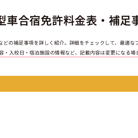
のアドバイス
短合格するには
表メッセージ
教習所一覧
料金
車
型車合宿免許
料金表・補足
校までの流れ
免許を取れる？
断
すめ校
免許取得の流れ
効による再取得
車
史
0120-49-5522
などの補足事項を詳しく紹介。詳細をチェックして、最適な
ーマから探す
の過ごし方
宿免許は大丈夫？
内容・入校日・宿泊施設の情報など、記載内容は変更になる場
入校申込
マ教習所
デルスケジュール
だ合宿免許の条件
扱い
引
金制度
記
教習
料金について
二種
許試験場(免許センター)
に基づく表示
教習所
支払いについて
問題に挑戦
二種
要な持ち物
二種
験談・口コミ