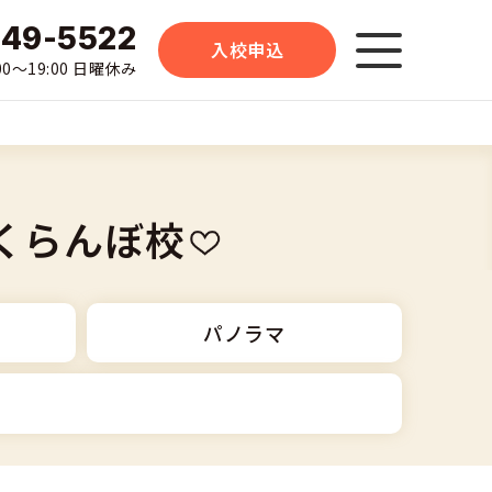
-49-5522
入校申込
0〜19:00 日曜休み
くらんぼ校
パノラマ
大型二種