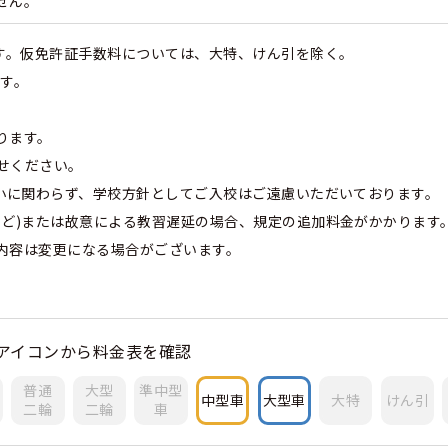
せん。
ます。仮免許証手数料については、大特、けん引を除く。
ます。
ります。
せください。
大小に関わらず、学校方針としてご入校はご遠慮いただいております。
など)または故意による教習遅延の場合、規定の追加料金がかかります
内容は変更になる場合がございます。
アイコンから料金表を確認
普通
大型
準中型
中型車
大型車
大特
けん引
二輪
二輪
車