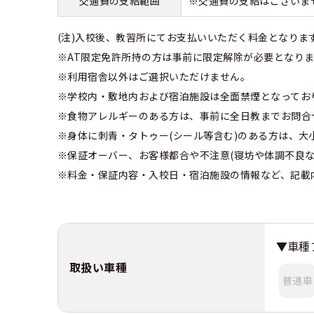
交通費の支給範囲
※交通費の支給はございま
(注)入校後、教習所にてお支払いいただく料金となり
※AT限定免許所持の方は事前に限定解除が必要となり
※利用宿舎以外はご選択いただけません。
※学校内・敷地内および宿泊施設は全面禁煙となってお
※食物アレルギーのある方は、事前に全日教までお問合
※身体に刺青・タトゥー(シール等含む)のある方は、
※保証オーバー、お客様都合や不注意(寝坊や体調不良
※料金・保証内容・入校日・宿泊施設の情報など、記載
▼車種
取扱い車種
普通車