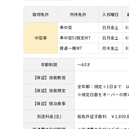
合宿免許 よ
取得免許
所持免許
入校曜日
まるわかり！
準中型
日月金土
中型車
準中型5t限定MT
日月金土
普通一種MT
月木金土
年齢制限
～60才
【保証】技能教習
全年齢：規定＋1日まで 以降
【保証】技能検定
※規定日数をオーバーの際
【保証】宿泊食事
別途料金(注)
仮免許証手数料 ￥1,800/