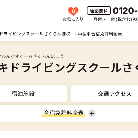
0120
0
お気に入り
月曜〜土曜(祝含む)9:0
HOME
ドライビングスクールさくらんぼ校
中型車合宿免許料金表
所一覧
いびんぐすくーるさくらんぼこう
許の種類(車種)を選ぶ
キドライビングスクールさ
免許を探す
車
覧
免許とは
宿泊施設
交通アクセス
二輪
免許に役立つ情報
合宿免許料金表
二輪
(車種)
早い・充実の合宿免許
立つ情報
免許ナビについて
型車
大型車
覧