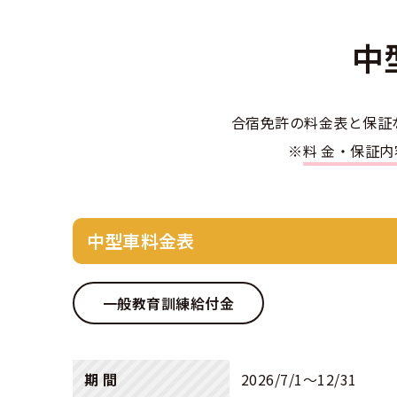
合宿免許選び
合宿免許で最
会社情報・代
お気に入りの
格安シーズン
中型
中
合宿免許の入
高校生は運転
会社概要
運転者適性診
出発地別おす
合宿免許での
免許取消・失
大型
会社沿革・歴
合宿免許の料金表と保証
こだわり、テ
合宿免許一日
冬・雪国の合
登録商標
※
料金・保証
大特
360度パノラ
運転免許別モ
みんなが選ん
個人情報の取
けん
教育訓練給付
保護者の方へ
大型免許体験
参加規定
中型車料金表
受験資格特例
合宿に関わる
普通
全国の運転免
特定商取引法
お気に入りの
一般教育訓練給付金
合宿費用のお
本免学科試験
中型
合宿免許に必
大型
期 間
2026/7/1〜12/31
合宿免許 体