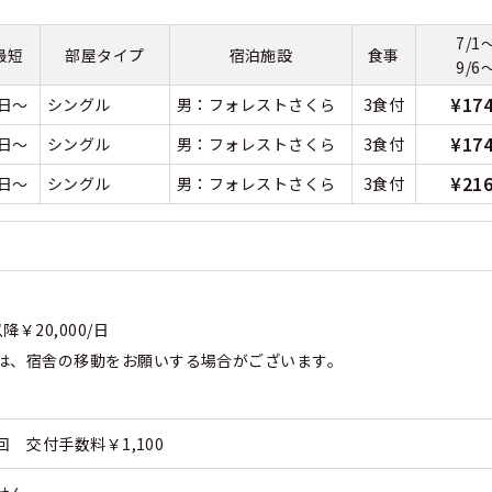
7/1
くある質問
最短
部屋タイプ
宿泊施設
食事
9/6
合宿免許Q＆A
¥17
6日～
シングル
男：フォレストさくら
3食付
¥17
6日～
シングル
男：フォレストさくら
3食付
¥21
8日～
シングル
男：フォレストさくら
3食付
￥20,000/日
は、宿舎の移動をお願いする場合がございます。
回 交付手数料￥1,100