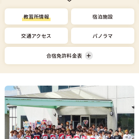
合宿免許選びのアドバイス
合宿免許で最短合格するには
会社情報・代表メッセージ
お気に入りの教習所一覧
格安シーズン料金
中型車
合宿免許の入校までの流れ
教習所情報
宿泊施設
高校生は運転免許を取れる？
会社概要
運転者適性診断
出発地別おすすめ校
合宿免許での免許取得の流れ
免許取消・失効による再取得
大型車
交通アクセス
パノラマ
会社沿革・歴史
0120-49-5522
こだわり、テーマから探す
合宿免許一日の過ごし方
冬・雪国の合宿免許は大丈夫？
登録商標
大特
合宿免許料金表
入校申込
360度パノラマ教習所
運転免許別モデルスケジュール
みんなが選んだ合宿免許の条件
個人情報の取扱い
けん引
教育訓練給付金制度
中型車
大型車
保護者の方へ
大型免許体験記
参加規定
受験資格特例教習
合宿に関わる料金について
普通二種
全国の運転免許試験場(免許センター)
特定商取引法に基づく表示
お気に入りの教習所
合宿費用のお支払いについて
本免学科試験問題に挑戦
中型二種
合宿免許に必要な持ち物
大型二種
合宿免許 体験談・口コミ