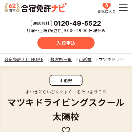
0
お気に入り
HOME
0120-49-5522
月曜〜土曜(祝含む)9:00〜19:00 日曜休み
教習所一覧
入校申込
運転免許の種類(車種)を選ぶ
合宿免許ナビ HOME
教習所一覧
山形県
マツキドライビ
合宿免許を探す
普通車
山形県
全国 教習所一覧
合宿免許とは
普通二輪
まつきどらいびんぐすくーるたいようこう
マツキドライビングスクール
教習所検索
合宿免許とは
合宿免許に役立つ情報
大型二輪
太陽校
運転免許の種類(車種)
安心・お得・早い・充実の合宿免許
合宿免許に役立つ情報
合宿免許ナビについて
準中型車
特集ページ一覧