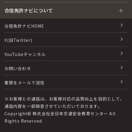
運転免許の種類(車種)
安心・お得・早い・充実の合宿免許
合宿免許に役立つ情報
合宿免許ナビについて
特集ページ一覧
合宿免許選びのアドバイス
合宿免許で最短合格するには
会社情報・代表メッセージ
合宿免許ナビHOME
格安シーズン料金
合宿免許の入校までの流れ
高校生は運転免許を取れる？
会社概要
X(旧Twitter)
出発地別おすすめ校
合宿免許での免許取得の流れ
免許取消・失効による再取得
会社沿革・歴史
YouTubeチャンネル
こだわり、テーマから探す
合宿免許一日の過ごし方
冬・雪国の合宿免許は大丈夫？
登録商標
お問い合わせ
360度パノラマ教習所
運転免許別モデルスケジュール
みんなが選んだ合宿免許の条件
参加規定
教育訓練給付金制度
書類をメールで送信
保護者の方へ
大型免許体験記
個人情報の取扱い
受験資格特例教習
合宿に関わる料金について
※お客様との通話は、お客様対応の品質向上を目的として、
全国の運転免許試験場(免許センター)
特定商取引法に基づく表記
通話内容を一部録音させていただいております。
合宿費用のお支払いについて
Copyright© 株式会社全日本交通安全教育センター All
本免学科試験問題に挑戦
運転者適性診断
Rights Reserved.
合宿免許に必要な持ち物