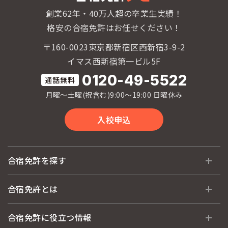
創業62年・40万人超の卒業生実績！
格安の合宿免許はお任せください！
〒160-0023東京都新宿区西新宿3-9-2
イマス西新宿第一ビル5F
0120-49-5522
月曜〜土曜(祝含む)9:00〜19:00 日曜休み
入校申込
合宿免許を探す
全国 教習所一覧
合宿免許とは
教習所検索
合宿免許とは
合宿免許に役立つ情報