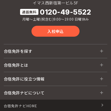
イマス西新宿第一ビル5F
0120-49-5522
月曜〜土曜(祝含む)9:00〜19:00 日曜休み
入校申込
合宿免許を探す
全国 教習所一覧
合宿免許とは
教習所検索
合宿免許とは
合宿免許に役立つ情報
運転免許の種類(車種)
安心・お得・早い・充実の合宿免許
合宿免許に役立つ情報
合宿免許ナビについて
特集ページ一覧
合宿免許選びのアドバイス
合宿免許で最短合格するには
会社情報・代表メッセージ
合宿免許ナビHOME
格安シーズン料金
合宿免許の入校までの流れ