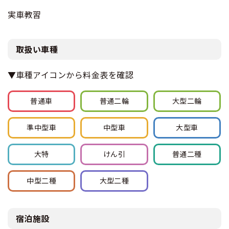
実車教習
取扱い車種
▼車種アイコンから料金表を確認
普通車
普通
二輪
大型
二輪
準中型車
中型車
大型車
大特
けん引
普通
二種
中型
二種
大型
二種
宿泊施設