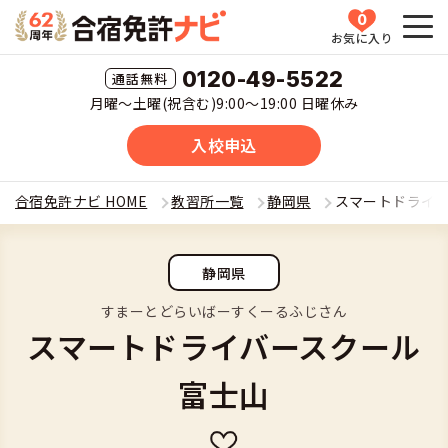
0
お気に入り
HOME
0120-49-5522
月曜〜土曜(祝含む)9:00〜19:00 日曜休み
教習所一覧
入校申込
運転免許の種類(車種)を選ぶ
合宿免許ナビ HOME
教習所一覧
静岡県
スマートドライ
合宿免許を探す
普通車
静岡県
全国 教習所一覧
合宿免許とは
普通二輪
すまーとどらいばーすくーるふじさん
スマートドライバースクール
教習所検索
合宿免許とは
合宿免許に役立つ情報
大型二輪
富士山
運転免許の種類(車種)
安心・お得・早い・充実の合宿免許
合宿免許に役立つ情報
合宿免許ナビについて
準中型車
特集ページ一覧