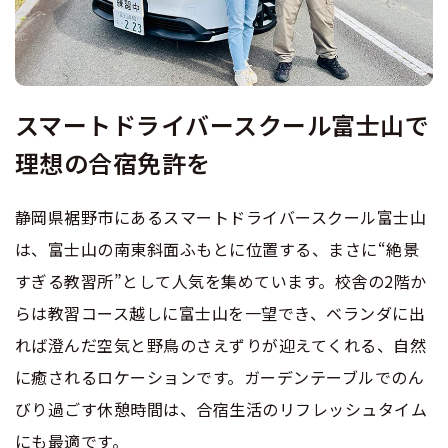
普通二種
中型二種
合宿免許 よくある質問
まるわかり！合宿免許Q＆A
大型二種
スマートドライバースクール富士山で
理想の合宿免許を
静岡県裾野市にあるスマートドライバースクール富士山
は、富士山の南東斜面ふもとに位置する、まさに“絶景
すぎる教習所”として人気を集めています。校舎の2階か
らは教習コース越しに富士山を一望でき、ベランダに出
れば澄んだ空気と野鳥のさえずりが迎えてくれる、自然
に癒されるロケーションです。ガーデンテーブルでのん
びり過ごす休憩時間は、合宿生活のリフレッシュタイム
にも最適です。