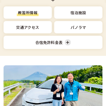
合宿免許選びのアドバイス
合宿免許で最短合格するには
会社情報・代表メッセージ
お気に入りの教習所一覧
格安シーズン料金
中型車
合宿免許の入校までの流れ
教習所情報
宿泊施設
高校生は運転免許を取れる？
会社概要
運転者適性診断
出発地別おすすめ校
合宿免許での免許取得の流れ
免許取消・失効による再取得
大型車
交通アクセス
パノラマ
会社沿革・歴史
0120-49-5522
こだわり、テーマから探す
合宿免許一日の過ごし方
冬・雪国の合宿免許は大丈夫？
登録商標
大特
合宿免許料金表
入校申込
360度パノラマ教習所
運転免許別モデルスケジュール
みんなが選んだ合宿免許の条件
個人情報の取扱い
けん引
教育訓練給付金制度
普通車
普通二輪
保護者の方へ
大型免許体験記
参加規定
受験資格特例教習
合宿に関わる料金について
普通二種
大型二輪
準中型車
全国の運転免許試験場(免許センター)
特定商取引法に基づく表示
お気に入りの教習所
合宿費用のお支払いについて
本免学科試験問題に挑戦
中型二種
中型車
大型車
合宿免許に必要な持ち物
大型二種
大特
けん引
合宿免許 体験談・口コミ