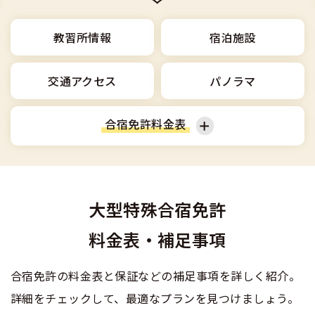
合宿免許選びのアドバイス
合宿免許で最短合格するには
会社情報・代表メッセージ
お気に入りの教習所一覧
格安シーズン料金
中型車
合宿免許の入校までの流れ
教習所情報
宿泊施設
高校生は運転免許を取れる？
会社概要
運転者適性診断
出発地別おすすめ校
合宿免許での免許取得の流れ
免許取消・失効による再取得
大型車
交通アクセス
パノラマ
会社沿革・歴史
0120-49-5522
こだわり、テーマから探す
合宿免許一日の過ごし方
冬・雪国の合宿免許は大丈夫？
登録商標
大特
合宿免許料金表
入校申込
360度パノラマ教習所
運転免許別モデルスケジュール
みんなが選んだ合宿免許の条件
個人情報の取扱い
けん引
教育訓練給付金制度
普通車
準中型車
保護者の方へ
大型免許体験記
参加規定
受験資格特例教習
大型特殊合宿免許
合宿に関わる料金について
普通二種
中型車
大型車
全国の運転免許試験場(免許センター)
特定商取引法に基づく表示
料金表・補足事項
お気に入りの教習所
合宿費用のお支払いについて
本免学科試験問題に挑戦
中型二種
大特
けん引
合宿免許の料金表と保証などの補足事項を詳しく紹介。
合宿免許に必要な持ち物
詳細をチェックして、最適なプランを見つけましょう。
大型二種
合宿免許 体験談・口コミ