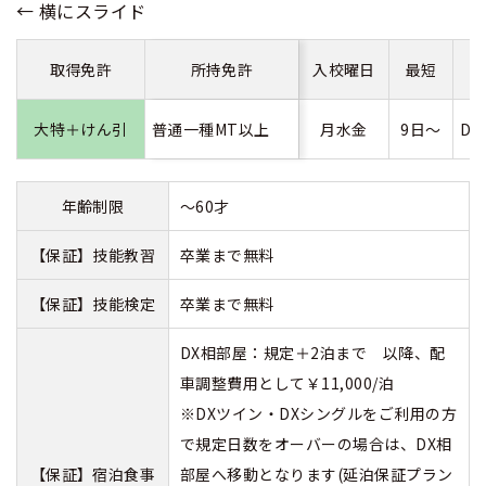
取得免許
所持免許
入校曜日
最短
大特＋けん引
普通一種MT以上
月水金
9日～
D
年齢制限
～60才
【保証】技能教習
卒業まで無料
【保証】技能検定
卒業まで無料
DX相部屋：規定＋2泊まで 以降、配
車調整費用として￥11,000/泊
※DXツイン・DXシングルをご利用の方
で規定日数をオーバーの場合は、DX相
【保証】宿泊食事
部屋へ移動となります(延泊保証プラン