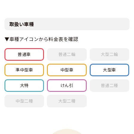
取扱い車種
▼車種アイコンから料金表を確認
普通車
普通
二輪
大型
二輪
準中型車
中型車
大型車
大特
けん引
普通
二種
中型
二種
大型
二種