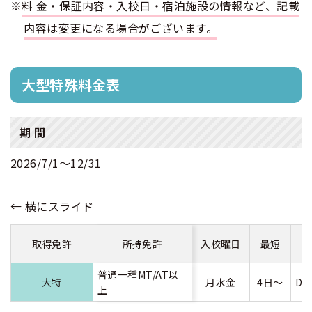
※
料金・保証内容・入校日・宿泊施設の情報など、記載
内容は変更になる場合がございます。
合宿免許 よくある質問
まるわかり！合宿免許Q＆A
大型特殊料金表
期 間
2026/7/1〜12/31
取得免許
所持免許
入校曜日
最短
普通一種MT/AT以
大特
月水金
4日～
D
上