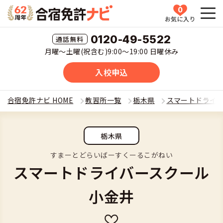
0
お気に入り
HOME
0120-49-5522
月曜〜土曜(祝含む)9:00〜19:00 日曜休み
教習所一覧
入校申込
運転免許の種類(車種)を選ぶ
合宿免許ナビ HOME
教習所一覧
栃木県
スマートドライ
合宿免許を探す
普通車
栃木県
全国 教習所一覧
合宿免許とは
普通二輪
すまーとどらいばーすくーるこがねい
スマートドライバースクール
教習所検索
合宿免許とは
合宿免許に役立つ情報
大型二輪
小金井
運転免許の種類(車種)
安心・お得・早い・充実の合宿免許
合宿免許に役立つ情報
合宿免許ナビについて
準中型車
特集ページ一覧