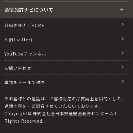
運転免許の種類(車種)
安心・お得・早い・充実の合宿免許
合宿免許に役立つ情報
合宿免許ナビについて
特集ページ一覧
合宿免許選びのアドバイス
合宿免許で最短合格するには
会社情報・代表メッセージ
合宿免許ナビHOME
格安シーズン料金
合宿免許の入校までの流れ
高校生は運転免許を取れる？
会社概要
X(旧Twitter)
出発地別おすすめ校
合宿免許での免許取得の流れ
免許取消・失効による再取得
会社沿革・歴史
YouTubeチャンネル
こだわり、テーマから探す
合宿免許一日の過ごし方
冬・雪国の合宿免許は大丈夫？
登録商標
お問い合わせ
360度パノラマ教習所
運転免許別モデルスケジュール
みんなが選んだ合宿免許の条件
参加規定
教育訓練給付金制度
書類をメールで送信
保護者の方へ
大型免許体験記
個人情報の取扱い
受験資格特例教習
合宿に関わる料金について
※お客様との通話は、お客様対応の品質向上を目的として、
全国の運転免許試験場(免許センター)
特定商取引法に基づく表記
通話内容を一部録音させていただいております。
合宿費用のお支払いについて
Copyright© 株式会社全日本交通安全教育センター All
本免学科試験問題に挑戦
運転者適性診断
Rights Reserved.
合宿免許に必要な持ち物