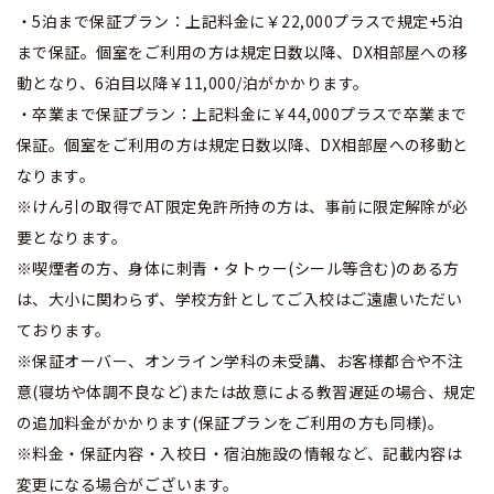
・5泊まで保証プラン：上記料金に￥22,000プラスで規定+5泊
まで保証。個室をご利用の方は規定日数以降、DX相部屋への移
動となり、6泊目以降￥11,000/泊がかかります。
・卒業まで保証プラン：上記料金に￥44,000プラスで卒業まで
保証。個室をご利用の方は規定日数以降、DX相部屋への移動と
なります。
※けん引の取得でAT限定免許所持の方は、事前に限定解除が必
要となります。
※喫煙者の方、身体に刺青・タトゥー(シール等含む)のある方
は、大小に関わらず、学校方針としてご入校はご遠慮いただい
ております。
※保証オーバー、オンライン学科の未受講、お客様都合や不注
意(寝坊や体調不良など)または故意による教習遅延の場合、規定
の追加料金がかかります(保証プランをご利用の方も同様)。
※料金・保証内容・入校日・宿泊施設の情報など、記載内容は
変更になる場合がございます。