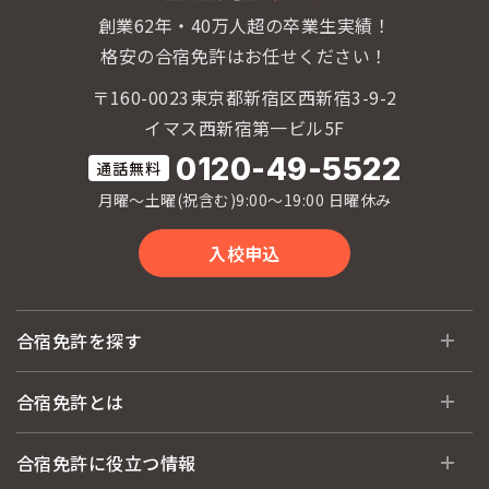
創業62年・40万人超の卒業生実績！
格安の合宿免許はお任せください！
〒160-0023東京都新宿区西新宿3-9-2
イマス西新宿第一ビル5F
0120-49-5522
月曜〜土曜(祝含む)9:00〜19:00 日曜休み
入校申込
合宿免許を探す
全国 教習所一覧
合宿免許とは
教習所検索
合宿免許とは
合宿免許に役立つ情報