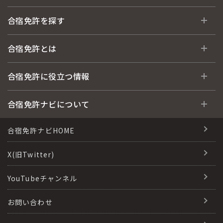
合宿免許を探す
全国 教習所一覧
合宿免許とは
教習所検索
合宿免許とは
合宿免許に役立つ情報
運転免許の種類(車種)
安心・お得・早い・充実の合宿免許
合宿免許に役立つ情報
合宿免許ナビについて
特集ページ一覧
合宿免許選びのアドバイス
合宿免許で最短合格するには
会社情報・代表メッセージ
合宿免許ナビHOME
格安シーズン料金
合宿免許の入校までの流れ
高校生は運転免許を取れる？
会社概要
X(旧Twitter)
出発地別おすすめ校
合宿免許での免許取得の流れ
免許取消・失効による再取得
会社沿革・歴史
YouTubeチャンネル
こだわり、テーマから探す
合宿免許一日の過ごし方
冬・雪国の合宿免許は大丈夫？
登録商標
お問い合わせ
360度パノラマ教習所
運転免許別モデルスケジュール
みんなが選んだ合宿免許の条件
参加規定