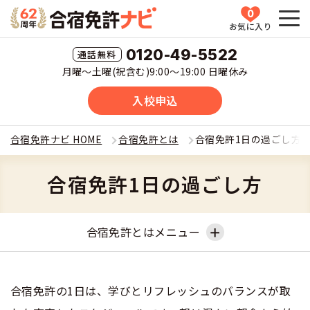
0
お気に入り
HOME
0120-49-5522
月曜〜土曜(祝含む)9:00〜19:00 日曜休み
教習所一覧
入校申込
運転免許の種類(車種)を選ぶ
合宿免許ナビ HOME
合宿免許とは
合宿免許1日の過ごし方
合宿免許を探す
普通車
合宿免許1日の過ごし方
全国 教習所一覧
合宿免許とは
普通二輪
合宿免許とはメニュー
教習所検索
合宿免許とは
合宿免許に役立つ情報
大型二輪
運転免許の種類(車種)
合宿免許とは
安心・お得・早い・充実の合宿免許
合宿免許に役立つ情報
合宿免許ナビについて
合宿免許の1日は、学びとリフレッシュのバランスが取
準中型車
特集ページ一覧