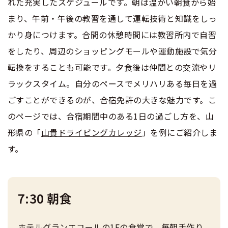
合宿免許選びのアドバイス
れた充実したスケジュールです。朝は温かい朝食から始
合宿免許で最短合格するには
安心・お得・早い・充実の合宿免許
会社情報・代表メッセージ
お気に入りの教習所一覧
まり、午前・午後の教習を通して運転技術と知識をしっ
格安シーズン料金
中型車
合宿免許の入校までの流れ
高校生は運転免許を取れる？
会社概要
運転者適性診断
かり身につけます。合間の休憩時間には教習所内で自習
合宿免許選びのアドバイス
出発地別おすすめ校
をしたり、周辺のショッピングモールや運動施設で気分
合宿免許での免許取得の流れ
免許取消・失効による再取得
大型車
会社沿革・歴史
0120-49-5522
転換をすることも可能です。夕食後は仲間との交流やリ
こだわり、テーマから探す
合宿免許の入校までの流れ
合宿免許一日の過ごし方
冬・雪国の合宿免許は大丈夫？
ラックスタイム。自分のペースでメリハリある毎日を過
登録商標
大特
入校申込
360度パノラマ教習所
ごすことができるのが、合宿免許の大きな魅力です。こ
運転免許別モデルスケジュール
みんなが選んだ合宿免許の条件
個人情報の取扱い
合宿免許での免許取得の流れ
のページでは、合宿期間中のある1日の過ごし方を、山
けん引
教育訓練給付金制度
保護者の方へ
大型免許体験記
形県の「
山貴ドライビングカレッジ
」を例にご紹介しま
参加規定
合宿免許一日の過ごし方
受験資格特例教習
す。
合宿に関わる料金について
普通二種
全国の運転免許試験場(免許センター)
特定商取引法に基づく表示
お気に入りの教習所
合宿費用のお支払いについて
運転免許別モデルスケジュール
本免学科試験問題に挑戦
中型二種
7:30 朝食
合宿免許に必要な持ち物
保護者の方へ
大型二種
合宿免許 体験談・口コミ
ホテルグランエコールの1Fの食堂で、毎朝手作り