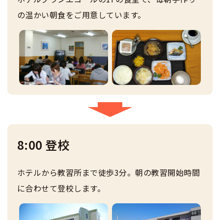
合宿に関わる料金について
の温かい朝食をご用意しています。
合宿免許 よくある質問
まるわかり！合宿免許Q＆A
合宿費用のお支払いについて
合宿免許に必要な持ち物
合宿免許 体験談・口コミ
8:00 登校
合宿免許よくある質問
ホテルから教習所まで徒歩3分。朝の教習開始時間
まるわかり！合宿免許Q＆A
に合わせて登校します。