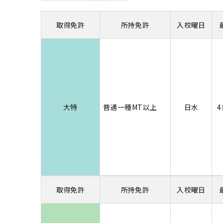
合宿免許 よ
取得免許
所持免許
入校曜日
まるわかり！
大特
普通一種MT以上
日水
取得免許
所持免許
入校曜日