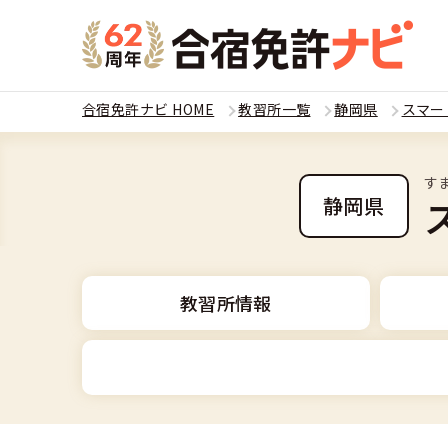
合宿免許ナビ HOME
教習所一覧
静岡県
スマー
教習
す
運転免
静岡県
合宿
普通
全国 教習所一
合宿
教習所情報
普通
教習所検索
合宿免許とは
合宿
大型
運転免許の種類
安心・お得・
合宿免許に役
合宿
準中
普通車
特集ページ一