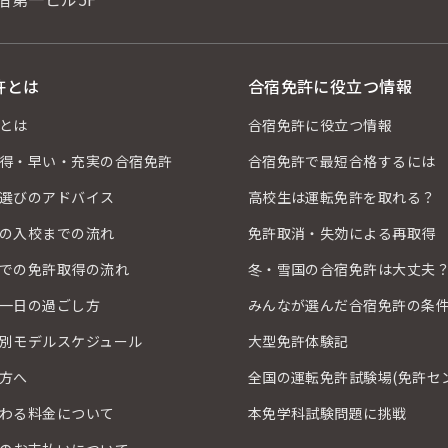
許とは
合宿免許に役立つ情報
とは
合宿免許に役立つ情報
得・早い・充実の合宿免許
合宿免許で最短合格するには
選びのアドバイス
高校生は運転免許を取れる？
の入校までの流れ
免許取消・失効による再取得
での免許取得の流れ
冬・雪国の合宿免許は大丈夫
一日の過ごし方
みんなが選んだ合宿免許の条
別モデルスケジュール
大型免許体験記
方へ
全国の運転免許試験場(免許セ
わる料金について
本免学科試験問題に挑戦