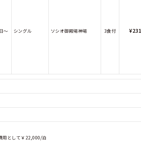
¥23
9日～
シングル
ソシオ御殿場神場
3食付
として￥22,000/泊