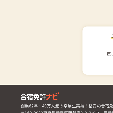
気
創業62年・40万人超の卒業生実績！
格安の合宿
〒160-0023東京都新宿区西新宿3-9-2
イマス西新