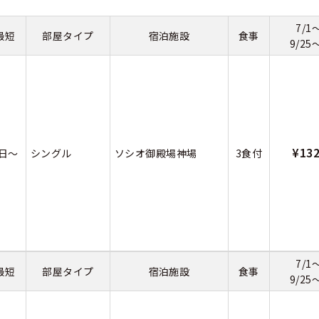
7/1
くある質問
最短
部屋タイプ
宿泊施設
食事
9/25
合宿免許Q＆A
¥13
4日～
シングル
ソシオ御殿場神場
3食付
7/1
最短
部屋タイプ
宿泊施設
食事
9/25