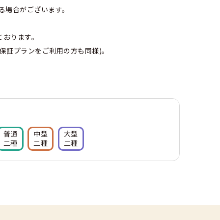
する場合がございます。
ております。
保証プランをご利用の方も同様)。
普通
中型
大型
二種
二種
二種