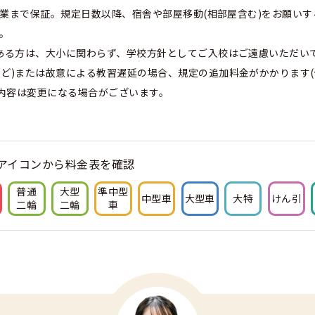
で卒業まで保証。規定日数以降、宿舎や部屋移動(相部屋含む)をお願い
。
のある方は、大小に関わらず、学校方針としてご入校はご遠慮いただい
ど)または故意による教習遅延の場合、規定の追加料金がかかります(
内容は変更になる場合がございます。
アイコンから料金表を確認
普通
大型
準中型
中型車
大型車
大特
けん引
二輪
二輪
車