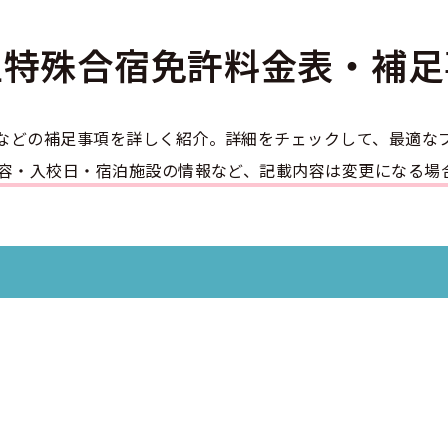
のアドバイス
短合格するには
表メッセージ
教習所一覧
料金
車
型特殊合宿免許
料金表・補足
校までの流れ
免許を取れる？
断
中型車
すめ校
免許取得の流れ
効による再取得
車
史
0120-49-5522
などの補足事項を詳しく紹介。詳細をチェックして、最適な
ーマから探す
の過ごし方
宿免許は大丈夫？
けん引
内容・入校日・宿泊施設の情報など、記載内容は変更になる場
入校申込
マ教習所
デルスケジュール
だ合宿免許の条件
扱い
引
金制度
大型二種
記
教習
料金について
二種
許試験場(免許センター)
に基づく表示
教習所
支払いについて
問題に挑戦
二種
要な持ち物
二種
験談・口コミ