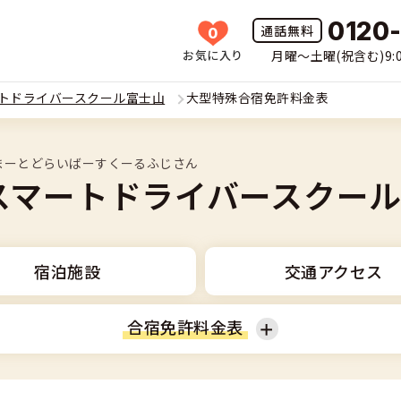
0120
0
お気に入り
月曜〜土曜(祝含む)9:0
HOME
トドライバースクール富士山
大型特殊合宿免許料金表
所一覧
まーとどらいばーすくーるふじさん
許の種類(車種)を選ぶ
スマートドライバースクー
免許を探す
車
覧
免許とは
宿泊施設
交通アクセス
二輪
免許に役立つ情報
合宿免許料金表
二輪
(車種)
早い・充実の合宿免許
立つ情報
免許ナビについて
型車
普通二輪
覧