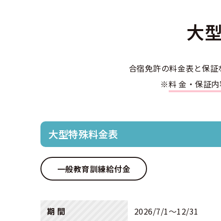
合宿免許選び
合宿免許で最
会社情報・代
お気に入りの
格安シーズン
中型
大
合宿免許の入
高校生は運転
会社概要
運転者適性診
準中型車
出発地別おす
合宿免許での
免許取消・失
大型
会社沿革・歴
合宿免許の料金表と保証
こだわり、テ
合宿免許一日
冬・雪国の合
大特
登録商標
※
料金・保証
大特
360度パノラ
運転免許別モ
みんなが選ん
個人情報の取
けん
教育訓練給付
保護者の方へ
中型二種
大型免許体験
参加規定
大型特殊料金表
受験資格特例
合宿に関わる
普通
全国の運転免
特定商取引法
お気に入りの
一般教育訓練給付金
合宿費用のお
本免学科試験
中型
合宿免許に必
大型
期 間
2026/7/1〜12/31
合宿免許 体