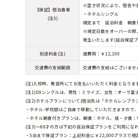
※空き状況により、宿舎や
【保証】宿泊食事
・ホテルシングル
(注3)
規定まで 延泊料金 朝食付￥
※規定日数をオーバーの際
発生いたします(延泊保証
別途料金(注)
諸費用：￥12,100
交通費の支給範囲
交通費の支給はございませ
(注)入校時、教習所にてお支払いいただく料金となりま
(注1)DXシングルは、男性：ミライズ、女性：オーラ富
(注2)ホテルプランについて(宿泊先は「ホテルレンブラ
・ホテル-学校間はご自身で移動していただきますので
・ホテル朝食付きプランは、朝食：ホテル、昼・夕食：
(注3)～60才の方は下記の延泊保証プランをご利用に
・5泊まで保証プラン：上記料金に￥22,000プラスで