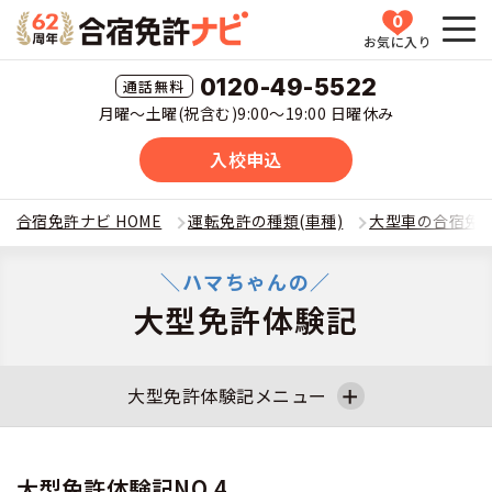
0
お気に入り
HOME
0120-49-5522
月曜〜土曜(祝含む)9:00〜19:00 日曜休み
教習所一覧
入校申込
運転免許の種類(車種)を選ぶ
合宿免許ナビ HOME
運転免許の種類(車種)
大型車の合宿免
合宿免許を探す
普通車
＼ハマちゃんの／
大型免許体験記
全国 教習所一覧
合宿免許とは
普通二輪
教習所検索
合宿免許とは
合宿免許に役立つ情報
大型免許体験記メニュー
大型二輪
運転免許の種類(車種)
安心・お得・早い・充実の合宿免許
合宿免許に役立つ情報
合宿免許ナビについて
大型免許体験記NO.1
大型免許体験記NO.2
準中型車
大型免許体験記NO.4
特集ページ一覧