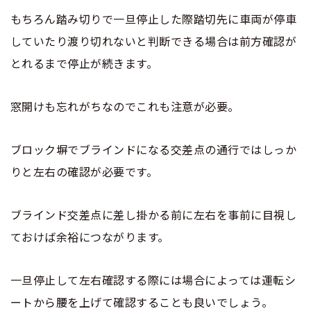
大型免許体験記
大型免許体験記
もちろん踏み切りで一旦停止した際踏切先に車両が停車
合宿免許 よくある質問
NO.13
NO.14
していたり渡り切れないと判断できる場合は前方確認が
とれるまで停止が続きます。
まるわかり！合宿免許Q＆A
窓開けも忘れがちなのでこれも注意が必要。
ブロック塀でブラインドになる交差点の通行ではしっか
りと左右の確認が必要です。
ブラインド交差点に差し掛かる前に左右を事前に目視し
ておけば余裕につながります。
一旦停止して左右確認する際には場合によっては運転シ
ートから腰を上げて確認することも良いでしょう。