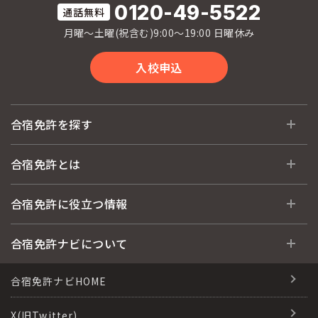
0120-49-5522
月曜〜土曜(祝含む)9:00〜19:00 日曜休み
入校申込
合宿免許を探す
全国 教習所一覧
合宿免許とは
教習所検索
合宿免許とは
合宿免許に役立つ情報
運転免許の種類(車種)
安心・お得・早い・充実の合宿免許
合宿免許に役立つ情報
合宿免許ナビについて
特集ページ一覧
合宿免許選びのアドバイス
合宿免許で最短合格するには
会社情報・代表メッセージ
合宿免許ナビHOME
格安シーズン料金
合宿免許の入校までの流れ
高校生は運転免許を取れる？
会社概要
X(旧Twitter)