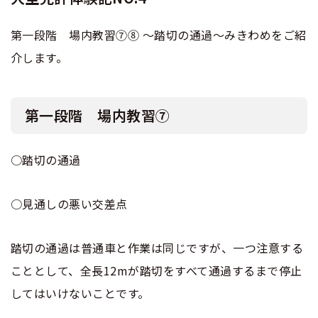
合宿免許選びのアドバイス
合宿免許で最短合格するには
会社情報・代表メッセージ
お気に入りの教習所一覧
格安シーズン料金
中型車
第一段階 場内教習⑦⑧ ～踏切の通過～みきわめをご紹
合宿免許の入校までの流れ
大型免許体験記NO.3
大型免許体験記NO.4
高校生は運転免許を取れる？
会社概要
運転者適性診断
介します。
出発地別おすすめ校
合宿免許での免許取得の流れ
免許取消・失効による再取得
大型車
会社沿革・歴史
大型免許体験記NO.5
大型免許体験記NO.6
0120-49-5522
こだわり、テーマから探す
合宿免許一日の過ごし方
冬・雪国の合宿免許は大丈夫？
第一段階 場内教習⑦
登録商標
大特
入校申込
360度パノラマ教習所
大型免許体験記NO.7
大型免許体験記NO.8
運転免許別モデルスケジュール
みんなが選んだ合宿免許の条件
個人情報の取扱い
○踏切の通過
けん引
教育訓練給付金制度
保護者の方へ
大型免許体験記
参加規定
大型免許体験記
大型免許体験記NO.9
○見通しの悪い交差点
受験資格特例教習
合宿に関わる料金について
NO.10
普通二種
全国の運転免許試験場(免許センター)
特定商取引法に基づく表示
お気に入りの教習所
合宿費用のお支払いについて
踏切の通過は普通車と作業は同じですが、一つ注意する
本免学科試験問題に挑戦
中型二種
大型免許体験記
大型免許体験記
こととして、全長12mが踏切をすべて通過するまで停止
合宿免許に必要な持ち物
NO.11
NO.12
してはいけないことです。
大型二種
合宿免許 体験談・口コミ