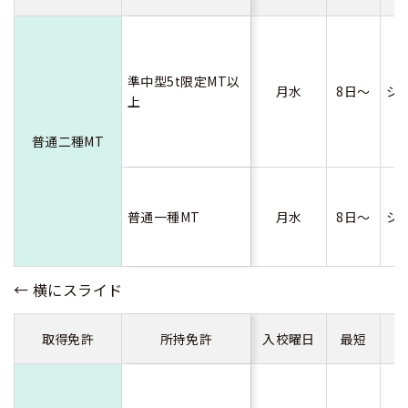
準中型5t限定MT以
月水
8日～
シ
上
普通二種MT
普通一種MT
月水
8日～
シ
取得免許
所持免許
入校曜日
最短