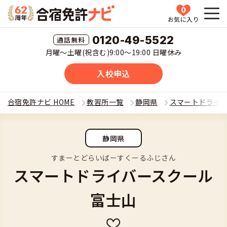
0
お気に入り
HOME
0120-49-5522
月曜〜土曜(祝含む)9:00〜19:00 日曜休み
教習所一覧
入校申込
運転免許の種類(車種)を選ぶ
合宿免許ナビ HOME
教習所一覧
静岡県
スマートドライ
合宿免許を探す
普通車
静岡県
全国 教習所一覧
合宿免許とは
普通二輪
すまーとどらいばーすくーるふじさん
スマートドライバースクール
教習所検索
合宿免許とは
合宿免許に役立つ情報
大型二輪
富士山
運転免許の種類(車種)
安心・お得・早い・充実の合宿免許
合宿免許に役立つ情報
合宿免許ナビについて
準中型車
特集ページ一覧