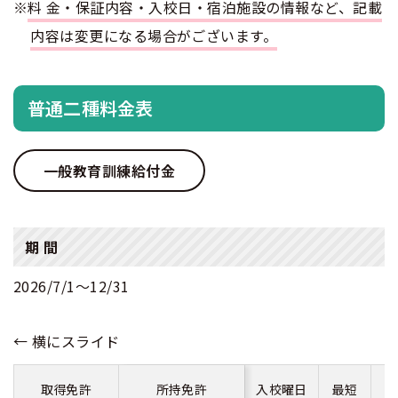
※
料金・保証内容・入校日・宿泊施設の情報など、記載
内容は変更になる場合がございます。
普通二種
中型二種
合宿免許 よくある質問
まるわかり！合宿免許Q＆A
大型二種
普通二種料金表
一般教育訓練給付金
期 間
2026/7/1〜12/31
取得免許
所持免許
入校曜日
最短