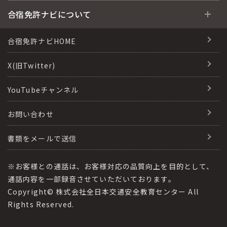
運転免許の種類(車種)
安心・お得・早い・充実の合宿免許
合宿免許に役立つ情報
合宿免許ナビについて
特集ページ一覧
合宿免許選びのアドバイス
合宿免許で最短合格するには
会社情報・代表メッセージ
合宿免許ナビHOME
格安シーズン料金
合宿免許の入校までの流れ
高校生は運転免許を取れる？
会社概要
X(旧Twitter)
出発地別おすすめ校
合宿免許での免許取得の流れ
免許取消・失効による再取得
会社沿革・歴史
YouTubeチャンネル
こだわり、テーマから探す
合宿免許一日の過ごし方
冬・雪国の合宿免許は大丈夫？
登録商標
お問い合わせ
360度パノラマ教習所
運転免許別モデルスケジュール
みんなが選んだ合宿免許の条件
参加規定
教育訓練給付金制度
書類をメールで送信
保護者の方へ
大型免許体験記
個人情報の取扱い
受験資格特例教習
合宿に関わる料金について
※お客様との通話は、お客様対応の品質向上を目的として、
全国の運転免許試験場(免許センター)
特定商取引法に基づく表記
通話内容を一部録音させていただいております。
合宿費用のお支払いについて
Copyright© 株式会社全日本交通安全教育センター All
本免学科試験問題に挑戦
運転者適性診断
Rights Reserved.
合宿免許に必要な持ち物