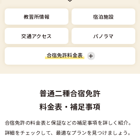
合宿免許選びのアドバイス
合宿免許で最短合格するには
会社情報・代表メッセージ
お気に入りの教習所一覧
格安シーズン料金
中型車
合宿免許の入校までの流れ
教習所情報
宿泊施設
高校生は運転免許を取れる？
会社概要
運転者適性診断
出発地別おすすめ校
合宿免許での免許取得の流れ
免許取消・失効による再取得
大型車
交通アクセス
パノラマ
会社沿革・歴史
0120-49-5522
こだわり、テーマから探す
合宿免許一日の過ごし方
冬・雪国の合宿免許は大丈夫？
登録商標
大特
合宿免許料金表
入校申込
360度パノラマ教習所
運転免許別モデルスケジュール
みんなが選んだ合宿免許の条件
個人情報の取扱い
けん引
教育訓練給付金制度
普通車
普通二輪
保護者の方へ
大型免許体験記
参加規定
受験資格特例教習
普通二種合宿免許
合宿に関わる料金について
普通二種
大型二輪
準中型車
全国の運転免許試験場(免許センター)
特定商取引法に基づく表示
料金表・補足事項
お気に入りの教習所
合宿費用のお支払いについて
本免学科試験問題に挑戦
中型二種
中型車
大型車
合宿免許の料金表と保証などの補足事項を詳しく紹介。
合宿免許に必要な持ち物
詳細をチェックして、最適なプランを見つけましょう。
大型二種
大特
けん引
合宿免許 体験談・口コミ