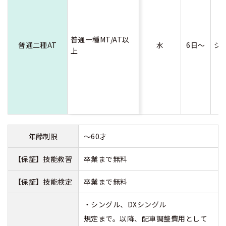
普通一種MT/AT以
普通二種AT
水
6日～
シ
上
年齢制限
～60才
【保証】技能教習
卒業まで無料
【保証】技能検定
卒業まで無料
・シングル、DXシングル
規定まで。以降、配車調整費用として