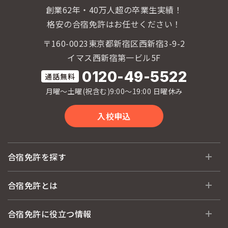
創業62年・40万人超の卒業生実績！
格安の合宿免許はお任せください！
〒160-0023東京都新宿区西新宿3-9-2
イマス西新宿第一ビル5F
0120-49-5522
月曜〜土曜(祝含む)9:00〜19:00 日曜休み
入校申込
合宿免許を探す
全国 教習所一覧
合宿免許とは
教習所検索
合宿免許とは
合宿免許に役立つ情報