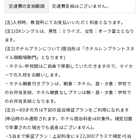
交通費の支給範囲
交通費支給はございません。
(注)入校時、教習所にてお支払いいただく料金となります。
(注1)DXシングルは、男性：ミライズ、女性：オーラ富士となり
ます。
(注2)ホテルプランについて(宿泊先は「ホテルレンブラントスタ
イル御殿場駒門」となります)
・ホテル-学校間はご自身で移動していただきますので、マイカ
ーでの入校をお願いします。
・ホテル朝食付きプランは、朝食：ホテル、昼・夕食：学校で
のお弁当支給、ホテル朝食なしプランは朝・昼・夕食：学校で
のお弁当支給となります。
(注3)～60才の方は下記の延泊保証プランをご利用になれます
(申込時のみ適用されます。ホテル宿泊料金は対象外。規定日数
で卒業された場合でも返金はございません)。
・5泊まで保証プラン：上記料金に￥22,000プラスで規定+5泊