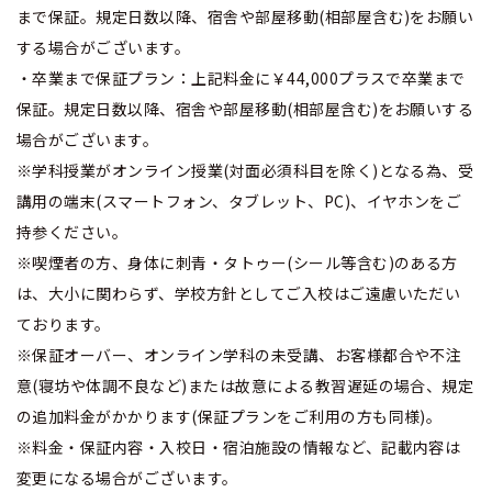
まで保証。規定日数以降、宿舎や部屋移動(相部屋含む)をお願い
する場合がございます。
・卒業まで保証プラン：上記料金に￥44,000プラスで卒業まで
保証。規定日数以降、宿舎や部屋移動(相部屋含む)をお願いする
場合がございます。
※学科授業がオンライン授業(対面必須科目を除く)となる為、受
講用の端末(スマートフォン、タブレット、PC)、イヤホンをご
持参ください。
※喫煙者の方、身体に刺青・タトゥー(シール等含む)のある方
は、大小に関わらず、学校方針としてご入校はご遠慮いただい
ております。
※保証オーバー、オンライン学科の未受講、お客様都合や不注
意(寝坊や体調不良など)または故意による教習遅延の場合、規定
の追加料金がかかります(保証プランをご利用の方も同様)。
※料金・保証内容・入校日・宿泊施設の情報など、記載内容は
変更になる場合がございます。