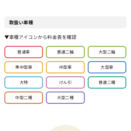
取扱い車種
▼車種アイコンから料金表を確認
普通車
普通
二輪
大型
二輪
準中型車
中型車
大型車
大特
けん引
普通
二種
中型
二種
大型
二種