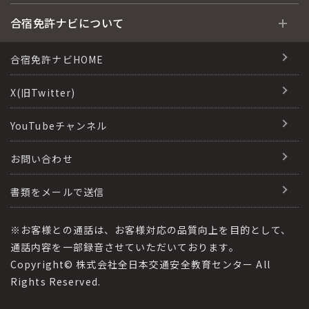
運転免許の種類(車種)
安心・お得・早い・充実の合宿免許
合宿免許に役立つ情報
合宿免許ナビについて
特集ページ一覧
合宿免許選びのアドバイス
合宿免許で最短合格するには
会社情報・代表メッセージ
合宿免許ナビHOME
格安シーズン料金
合宿免許の入校までの流れ
高校生は運転免許を取れる？
会社概要
X(旧Twitter)
出発地別おすすめ校
合宿免許での免許取得の流れ
免許取消・失効による再取得
会社沿革・歴史
YouTubeチャンネル
こだわり、テーマから探す
合宿免許一日の過ごし方
冬・雪国の合宿免許は大丈夫？
登録商標
お問い合わせ
360度パノラマ教習所
運転免許別モデルスケジュール
みんなが選んだ合宿免許の条件
参加規定
教育訓練給付金制度
書類をメールで送信
保護者の方へ
大型免許体験記
個人情報の取扱い
受験資格特例教習
合宿に関わる料金について
※お客様との通話は、お客様対応の品質向上を目的として、
全国の運転免許試験場(免許センター)
特定商取引法に基づく表記
通話内容を一部録音させていただいております。
合宿費用のお支払いについて
Copyright© 株式会社全日本交通安全教育センター All
本免学科試験問題に挑戦
運転者適性診断
Rights Reserved.
合宿免許に必要な持ち物