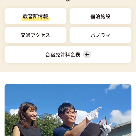
合宿免許選びのアドバイス
合宿免許で最短合格するには
会社情報・代表メッセージ
お気に入りの教習所一覧
格安シーズン料金
中型車
合宿免許の入校までの流れ
教習所情報
宿泊施設
高校生は運転免許を取れる？
会社概要
運転者適性診断
出発地別おすすめ校
合宿免許での免許取得の流れ
免許取消・失効による再取得
大型車
交通アクセス
パノラマ
会社沿革・歴史
0120-49-5522
こだわり、テーマから探す
合宿免許一日の過ごし方
冬・雪国の合宿免許は大丈夫？
登録商標
大特
合宿免許料金表
入校申込
360度パノラマ教習所
運転免許別モデルスケジュール
みんなが選んだ合宿免許の条件
個人情報の取扱い
けん引
教育訓練給付金制度
普通車
普通二輪
保護者の方へ
大型免許体験記
参加規定
受験資格特例教習
合宿に関わる料金について
普通二種
大型二輪
準中型車
全国の運転免許試験場(免許センター)
特定商取引法に基づく表示
お気に入りの教習所
合宿費用のお支払いについて
本免学科試験問題に挑戦
中型二種
中型車
大型車
合宿免許に必要な持ち物
大型二種
大特
けん引
合宿免許 体験談・口コミ