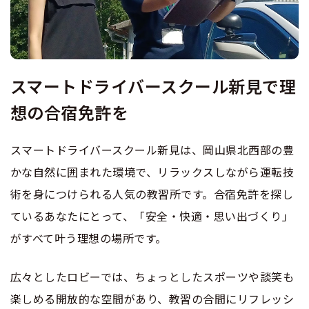
特例教習
合宿免許 よくある質問
まるわかり！合宿免許Q＆A
スマートドライバースクール新見で理
想の合宿免許を
スマートドライバースクール新見は、岡山県北西部の豊
かな自然に囲まれた環境で、リラックスしながら運転技
術を身につけられる人気の教習所です。合宿免許を探し
ているあなたにとって、「安全・快適・思い出づくり」
がすべて叶う理想の場所です。
広々としたロビーでは、ちょっとしたスポーツや談笑も
楽しめる開放的な空間があり、教習の合間にリフレッシ