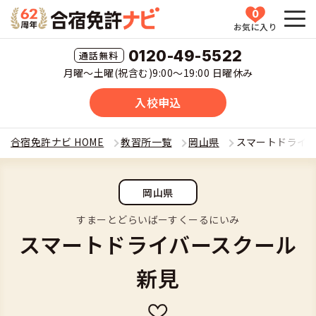
0
お気に入り
HOME
0120-49-5522
月曜〜土曜(祝含む)9:00〜19:00 日曜休み
教習所一覧
入校申込
運転免許の種類(車種)を選ぶ
合宿免許ナビ HOME
教習所一覧
岡山県
スマートドライ
合宿免許を探す
普通車
岡山県
全国 教習所一覧
合宿免許とは
普通二輪
すまーとどらいばーすくーるにいみ
スマートドライバースクール
教習所検索
合宿免許とは
合宿免許に役立つ情報
大型二輪
新見
運転免許の種類(車種)
安心・お得・早い・充実の合宿免許
合宿免許に役立つ情報
合宿免許ナビについて
準中型車
特集ページ一覧