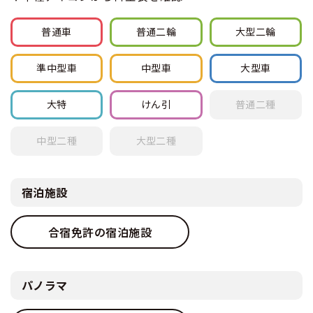
普通車
普通
二輪
大型
二輪
準中型車
中型車
大型車
大特
けん引
普通
二種
中型
二種
大型
二種
宿泊施設
合宿免許の宿泊施設
パノラマ