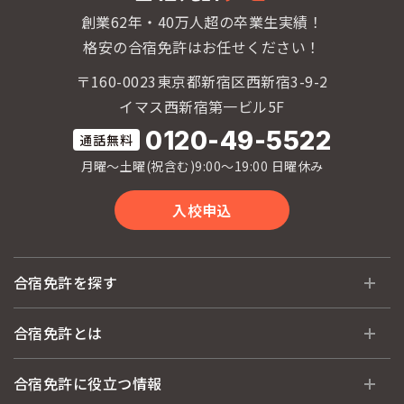
創業62年・40万人超の卒業生実績！
格安の合宿免許はお任せください！
〒160-0023東京都新宿区西新宿3-9-2
イマス西新宿第一ビル5F
0120-49-5522
月曜〜土曜(祝含む)9:00〜19:00 日曜休み
入校申込
合宿免許を探す
全国 教習所一覧
合宿免許とは
教習所検索
合宿免許とは
合宿免許に役立つ情報