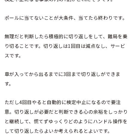
大型免許体験記
大型免許体験記
合宿免許 よくある質問
NO.13
NO.14
ポールに当てないことが大条件、当てたら終わりです。
まるわかり！合宿免許Q＆A
無理だと判断したら積極的に切り返しをして、難局を乗
り切ることです。切り返しは1回目は減点なし、サービ
スです。
車が入ってから出るまでに3回まで切り返しができま
す。
ただし4回目やると自動的に検定中止になるので要注
意。切り返しが必要だと判断できる心の余裕をしっかり
と継続して、慌てずゆっくりどのようにハンドル操作を
して切り返したらよいか考えられるとよいです。