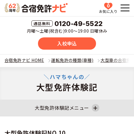
0
お気に入り
HOME
0120-49-5522
月曜〜土曜(祝含む)9:00〜19:00 日曜休み
教習所一覧
入校申込
運転免許の種類(車種)を選ぶ
合宿免許ナビ HOME
運転免許の種類(車種)
大型車の合宿免
合宿免許を探す
普通車
＼ハマちゃんの／
大型免許体験記
全国 教習所一覧
合宿免許とは
普通二輪
教習所検索
合宿免許とは
合宿免許に役立つ情報
大型免許体験記メニュー
大型二輪
運転免許の種類(車種)
安心・お得・早い・充実の合宿免許
合宿免許に役立つ情報
合宿免許ナビについて
大型免許体験記NO.1
大型免許体験記NO.2
準中型車
大型免許体験記NO.10
特集ページ一覧