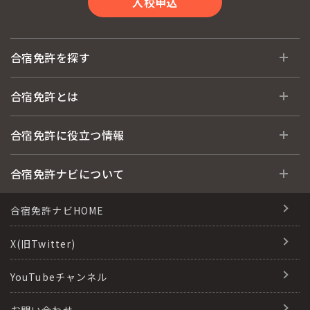
入校申込
合宿免許を探す
全国 教習所一覧
合宿免許とは
教習所検索
合宿免許とは
合宿免許に役立つ情報
運転免許の種類(車種)
安心・お得・早い・充実の合宿免許
合宿免許に役立つ情報
合宿免許ナビについて
特集ページ一覧
合宿免許選びのアドバイス
合宿免許で最短合格するには
会社情報・代表メッセージ
合宿免許ナビHOME
格安シーズン料金
合宿免許の入校までの流れ
高校生は運転免許を取れる？
会社概要
X(旧Twitter)
出発地別おすすめ校
合宿免許での免許取得の流れ
免許取消・失効による再取得
会社沿革・歴史
YouTubeチャンネル
こだわり、テーマから探す
合宿免許一日の過ごし方
冬・雪国の合宿免許は大丈夫？
登録商標