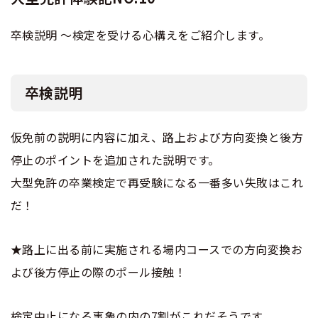
合宿免許選びのアドバイス
合宿免許で最短合格するには
会社情報・代表メッセージ
お気に入りの教習所一覧
格安シーズン料金
中型車
卒検説明 ～検定を受ける心構えをご紹介します。
合宿免許の入校までの流れ
大型免許体験記NO.3
大型免許体験記NO.4
高校生は運転免許を取れる？
会社概要
運転者適性診断
出発地別おすすめ校
合宿免許での免許取得の流れ
免許取消・失効による再取得
大型車
会社沿革・歴史
大型免許体験記NO.5
大型免許体験記NO.6
卒検説明
0120-49-5522
こだわり、テーマから探す
合宿免許一日の過ごし方
冬・雪国の合宿免許は大丈夫？
登録商標
大特
入校申込
360度パノラマ教習所
仮免前の説明に内容に加え、路上および方向変換と後方
大型免許体験記NO.7
大型免許体験記NO.8
運転免許別モデルスケジュール
みんなが選んだ合宿免許の条件
個人情報の取扱い
停止のポイントを追加された説明です。
けん引
教育訓練給付金制度
保護者の方へ
大型免許体験記
大型免許の卒業検定で再受験になる一番多い失敗はこれ
参加規定
大型免許体験記
大型免許体験記NO.9
受験資格特例教習
だ！
合宿に関わる料金について
NO.10
普通二種
全国の運転免許試験場(免許センター)
特定商取引法に基づく表示
お気に入りの教習所
合宿費用のお支払いについて
★路上に出る前に実施される場内コースでの方向変換お
本免学科試験問題に挑戦
中型二種
大型免許体験記
大型免許体験記
よび後方停止の際のポール接触！
合宿免許に必要な持ち物
NO.11
NO.12
大型二種
合宿免許 体験談・口コミ
検定中止になる事象の内の7割がこれだそうです。