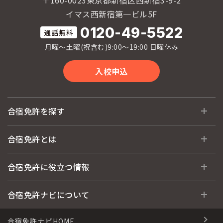
イマス西新宿第一ビル5F
0120-49-5522
月曜〜土曜(祝含む)9:00〜19:00 日曜休み
入校申込
合宿免許を探す
全国 教習所一覧
合宿免許とは
教習所検索
合宿免許とは
合宿免許に役立つ情報
運転免許の種類(車種)
安心・お得・早い・充実の合宿免許
合宿免許に役立つ情報
合宿免許ナビについて
特集ページ一覧
合宿免許選びのアドバイス
合宿免許で最短合格するには
会社情報・代表メッセージ
合宿免許ナビHOME