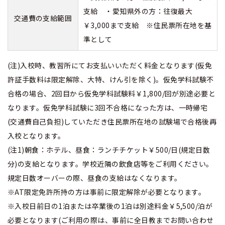
支給 ・愛知県外の方：往復最大
交通費の支給範囲
￥3,000まで支給 ※住民票所在地を基
準として
(注)入校時、教習所にてお支払いいただく料金となります(仮免
許証手数料は限定解除、大特、けん引を除く)。仮免学科試験不
合格の場合、2回目から仮免学科試験料￥1,800/回が別途必要と
なります。仮免学科試験に3回不合格になった方は、一時帰宅
(交通費自己負担)していただき住民票所在地の試験場で合格後再
入校となります。
(注1)朝食：ホテル、昼食：ランチチケット￥500/日(規定日数
分)の支給となります。学校近隣の飲食店等をご利用ください。
規定日数オーバーの際、昼食の支給はなくなります。
※AT限定免許所持の方は事前に限定解除が必要となります。
※入校日前日の1泊または卒業後の1泊は別途料金￥5,500/泊が
必要となります(ご利用の際は、事前に全日教までお問い合わせ