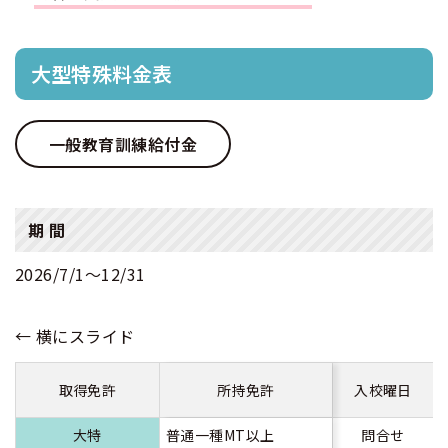
合宿免許 よくある質問
大型特殊料金表
まるわかり！合宿免許Q＆A
一般教育訓練給付金
期 間
2026/7/1〜12/31
取得免許
所持免許
入校曜日
大特
普通一種MT以上
問合せ