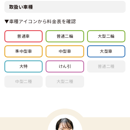
取扱い車種
▼車種アイコンから料金表を確認
普通車
普通
二輪
大型
二輪
準中型車
中型車
大型車
大特
けん引
普通
二種
中型
二種
大型
二種