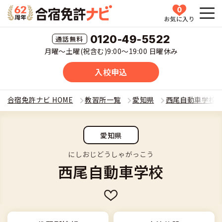
0
お気に入り
HOME
0120-49-5522
月曜〜土曜(祝含む)9:00〜19:00 日曜休み
教習所一覧
入校申込
運転免許の種類(車種)を選ぶ
合宿免許ナビ HOME
教習所一覧
愛知県
西尾自動車学校
合宿免許を探す
普通車
愛知県
全国 教習所一覧
合宿免許とは
普通二輪
にしおじどうしゃがっこう
西尾自動車学校
教習所検索
合宿免許とは
合宿免許に役立つ情報
大型二輪
運転免許の種類(車種)
安心・お得・早い・充実の合宿免許
合宿免許に役立つ情報
合宿免許ナビについて
準中型車
特集ページ一覧