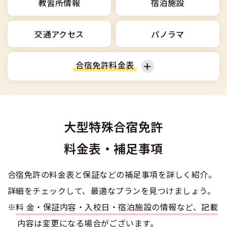
合宿免許選びのアドバイス
教習所情報
宿泊施設
合宿免許で最短合格するには
会社情報・代表メッセージ
お気に入りの教習所一覧
格安シーズン料金
中型車
合宿免許の入校までの流れ
高校生は運転免許を取れる？
交通アクセス
パノラマ
会社概要
運転者適性診断
出発地別おすすめ校
合宿免許での免許取得の流れ
免許取消・失効による再取得
大型車
会社沿革・歴史
合宿免許料金表
0120-49-5522
こだわり、テーマから探す
合宿免許一日の過ごし方
冬・雪国の合宿免許は大丈夫？
登録商標
大特
入校申込
360度パノラマ教習所
普通車
普通二輪
運転免許別モデルスケジュール
みんなが選んだ合宿免許の条件
個人情報の取扱い
けん引
教育訓練給付金制度
大型特殊合宿免許
保護者の方へ
大型二輪
準中型車
大型免許体験記
参加規定
料金表・補足事項
受験資格特例教習
合宿に関わる料金について
普通二種
全国の運転免許試験場(免許センター)
特定商取引法に基づく表示
中型車
大型車
お気に入りの教習所
合宿免許の料金表と保証などの補足事項を詳しく紹介。
合宿費用のお支払いについて
本免学科試験問題に挑戦
中型二種
詳細をチェックして、最適なプランを見つけましょう。
大特
けん引
合宿免許に必要な持ち物
※
料金・保証内容・入校日・宿泊施設の情報など、記載
大型二種
内容は変更になる場合がございます。
合宿免許 体験談・口コミ