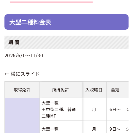
合宿免許 よくある質問
大型二種料金表
まるわかり！合宿免許Q＆A
期 間
2026/6/1〜11/30
取得免許
所持免許
入校曜日
最短
大型一種
＋中型二種、普通
月
6日～
シ
二種MT
大型一種
月
9日～
シ