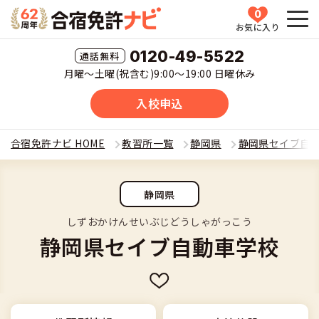
0
お気に入り
HOME
0120-49-5522
月曜〜土曜(祝含む)9:00〜19:00 日曜休み
教習所一覧
入校申込
運転免許の種類(車種)を選ぶ
合宿免許ナビ HOME
教習所一覧
静岡県
静岡県セイブ自
合宿免許を探す
普通車
静岡県
全国 教習所一覧
合宿免許とは
普通二輪
しずおかけんせいぶじどうしゃがっこう
静岡県セイブ自動車学校
教習所検索
合宿免許とは
合宿免許に役立つ情報
大型二輪
運転免許の種類(車種)
安心・お得・早い・充実の合宿免許
合宿免許に役立つ情報
合宿免許ナビについて
準中型車
特集ページ一覧