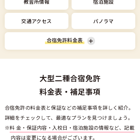
合宿免許選びのアドバイス
教習所情報
宿泊施設
合宿免許で最短合格するには
会社情報・代表メッセージ
お気に入りの教習所一覧
格安シーズン料金
中型車
合宿免許の入校までの流れ
高校生は運転免許を取れる？
交通アクセス
パノラマ
会社概要
運転者適性診断
出発地別おすすめ校
合宿免許での免許取得の流れ
免許取消・失効による再取得
大型車
会社沿革・歴史
合宿免許料金表
0120-49-5522
こだわり、テーマから探す
合宿免許一日の過ごし方
冬・雪国の合宿免許は大丈夫？
登録商標
大特
入校申込
360度パノラマ教習所
普通車
普通二輪
運転免許別モデルスケジュール
みんなが選んだ合宿免許の条件
個人情報の取扱い
けん引
教育訓練給付金制度
大型二種合宿免許
保護者の方へ
大型二輪
準中型車
大型免許体験記
参加規定
料金表・補足事項
受験資格特例教習
合宿に関わる料金について
普通二種
全国の運転免許試験場(免許センター)
特定商取引法に基づく表示
中型車
大型車
お気に入りの教習所
合宿免許の料金表と保証などの補足事項を詳しく紹介。
合宿費用のお支払いについて
本免学科試験問題に挑戦
中型二種
詳細をチェックして、最適なプランを見つけましょう。
大特
けん引
合宿免許に必要な持ち物
※
料金・保証内容・入校日・宿泊施設の情報など、記載
大型二種
内容は変更になる場合がございます。
普通二種
大型二種
合宿免許 体験談・口コミ