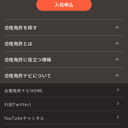
入校申込
合宿免許を探す
全国 教習所一覧
合宿免許とは
教習所検索
合宿免許とは
合宿免許に役立つ情報
運転免許の種類(車種)
安心・お得・早い・充実の合宿免許
合宿免許に役立つ情報
合宿免許ナビについて
特集ページ一覧
合宿免許選びのアドバイス
合宿免許で最短合格するには
会社情報・代表メッセージ
合宿免許ナビHOME
格安シーズン料金
合宿免許の入校までの流れ
高校生は運転免許を取れる？
会社概要
X(旧Twitter)
出発地別おすすめ校
合宿免許での免許取得の流れ
免許取消・失効による再取得
会社沿革・歴史
YouTubeチャンネル
こだわり、テーマから探す
合宿免許一日の過ごし方
冬・雪国の合宿免許は大丈夫？