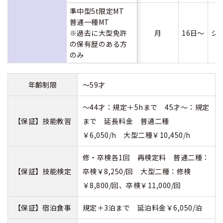
準中型5t限定MT
普通一種MT
※過去に大型免許
月
16日～
シ
の保有歴のある方
のみ
年齢制限
～59才
～44才：規定＋5hまで 45才～：規定
【保証】技能教習
まで 延長料金 普通二種
￥6,050/h 大型二種￥10,450/h
修・卒検各1回 再検定料 普通二種：
【保証】技能検定
卒検￥8,250/回 大型二種：修検
￥8,800/回、卒検￥11,000/回
【保証】宿泊食事
規定＋3泊まで 延泊料金￥6,050/泊