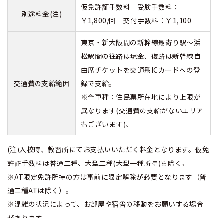
仮免許証手数料 受験手数料：
別途料金(注)
￥1,800/回 交付手数料：￥1,100
東京・新大阪間の新幹線最寄り駅～浜
松駅間の往路は現金、復路は新幹線自
由席チケットを交通系ICカードへの登
交通費の支給範囲
録で支給。
※全車種：住民票所在地により上限が
異なります(交通費の支給がないエリア
もございます)。
(注)入校時、教習所にてお支払いいただく料金となります。仮免
許証手数料は普通二種、大型二種(大型一種所持)を除く。
※AT限定免許所持の方は事前に限定解除が必要となります（普
通二種ATは除く）。
※混雑の状況によって、お部屋や宿舎の移動をお願いする場合
があります。