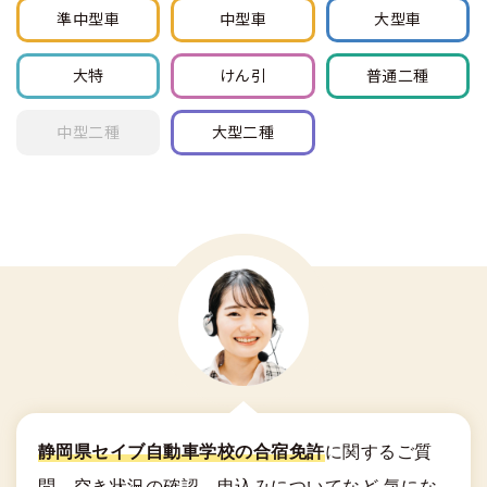
準中型車
中型車
大型車
大特
けん引
普通
二種
中型
二種
大型
二種
静岡県セイブ自動車学校の合宿免許
に関する
ご質
問、空き状況の確認、申込みについてなど
気にな