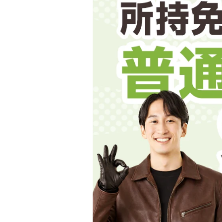
合宿免許選び
合宿免許で最
会社情報・代
お気に入りの
格安シーズン
中型
合宿免許の入
大特
高校生は運転
会社概要
運転者適性診
出発地別おす
合宿免許での
免許取消・失
大型
会社沿革・歴
中型二種
こだわり、テ
合宿免許一日
冬・雪国の合
登録商標
大特
360度パノラ
運転免許別モ
みんなが選ん
個人情報の取
けん
教育訓練給付
保護者の方へ
大型免許体験
参加規定
受験資格特例
合宿に関わる
普通
全国の運転免
特定商取引法
お気に入りの
合宿費用のお
本免学科試験
中型
合宿免許に必
大型
合宿免許 体