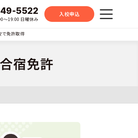
-49-5522
入校申込
0〜19:00 日曜休み
格安で免許取得
合宿免許
二輪
車