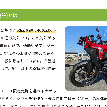
許)とは
法に基づき
50ccを超え400cc以下
めの運転免許です。この免許があ
も運転可能で、通勤や通学、ツー
排気量の上限が400ccである
も一般に呼ばれています。※普通
つで、50cc以下の原動機付自転
て、AT限定免許を選べる点があ
得すると、クラッチ操作が不要な自動二輪車（AT車）のみ運
T車（マニュアル車）で幅広いバイクを楽しみたい場合は、A