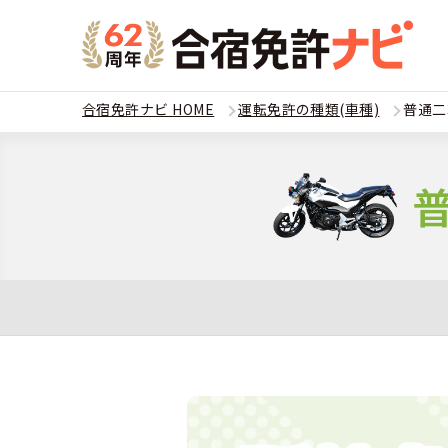
合宿免許ナビ HOME
運転免許の種類(車種)
普通二
教習
運転免
合宿
普通
全国 教習所一
合宿
普通
教習所検索
合宿免許とは
合宿
大型
普通車
運転免許の種類
安心・お得・
合宿免許に役
合宿
準中
準中型車
特集ページ一