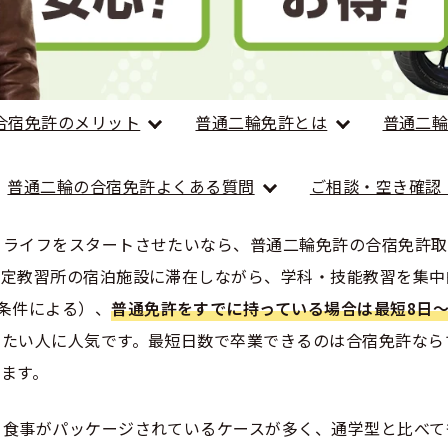
くある質問
合宿免許Q＆A
合宿免許のメリット
普通二輪免許とは
普通二
普通二輪の合宿免許よくある質問
ご相談・空き確認
クライフをスタートさせたいなら、普通二輪免許の合宿免許取
指定教習所の宿泊施設に滞在しながら、学科・技能教習を集中
条件による）、
普通免許をすでに持っている場合は最短8日
したい人に人気です。最短日数で卒業できるのは合宿免許なら
ます。
・食事がパッケージされているケースが多く、通学型と比べて