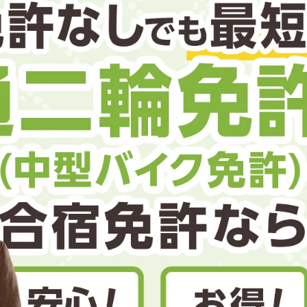
のアドバイス
短合格するには
表メッセージ
教習所一覧
料金
車
校までの流れ
けん引
普通
免許を取れる？
断
すめ校
免許取得の流れ
効による再取得
車
史
大型二種
0120-49-5522
ーマから探す
の過ごし方
宿免許は大丈夫？
入校申込
マ教習所
デルスケジュール
だ合宿免許の条件
扱い
引
金制度
記
教習
料金について
二種
許試験場(免許センター)
に基づく表示
教習所
支払いについて
問題に挑戦
二種
要な持ち物
二種
験談・口コミ