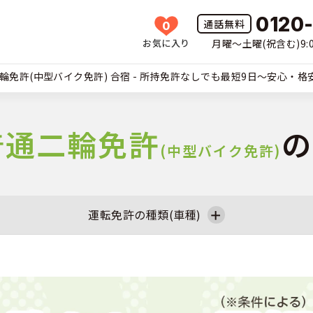
0120
0
お気に入り
月曜〜土曜(祝含む)9:0
HOME
輪免許(中型バイク免許) 合宿 - 所持免許なしでも最短9日〜安心・
所一覧
許の種類(車種)を選ぶ
普通二輪免許
の
(中型バイク免許)
免許を探す
車
覧
免許とは
二輪
運転免許の種類(車種)
免許に役立つ情報
二輪
普通二輪
大型
(車種)
早い・充実の合宿免許
立つ情報
免許ナビについて
型車
中型車
大型
覧