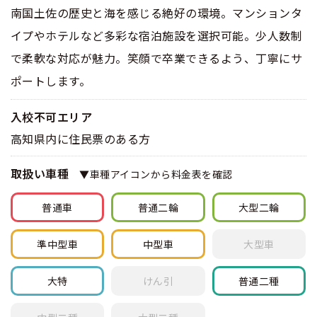
南国土佐の歴史と海を感じる絶好の環境。マンションタ
イプやホテルなど多彩な宿泊施設を選択可能。少人数制
で柔軟な対応が魅力。笑顔で卒業できるよう、丁寧にサ
ポートします。
入校不可エリア
高知県内に住民票のある方
取扱い車種
▼車種アイコンから料金表を確認
普通車
普通
二輪
大型
二輪
準中型車
中型車
大型車
大特
けん引
普通
二種