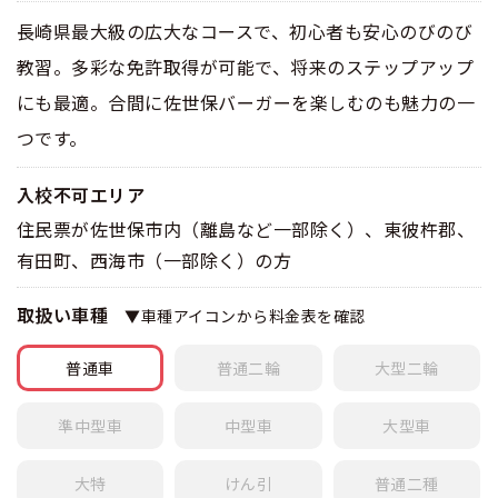
長崎県最大級の広大なコースで、初心者も安心のびのび
教習。多彩な免許取得が可能で、将来のステップアップ
にも最適。合間に佐世保バーガーを楽しむのも魅力の一
つです。
入校不可エリア
住民票が佐世保市内（離島など一部除く）、東彼杵郡、
有田町、西海市（一部除く）の方
取扱い車種
▼車種アイコンから料金表を確認
普通車
普通
二輪
大型
二輪
準中型車
中型車
大型車
大特
けん引
普通
二種