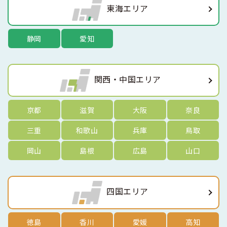
東海エリア
静岡
愛知
関西・中国エリア
京都
滋賀
大阪
奈良
三重
和歌山
兵庫
鳥取
岡山
島根
広島
山口
四国エリア
徳島
香川
愛媛
高知