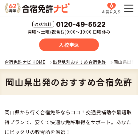
0
お気に入り
HOME
0120-49-5522
月曜〜土曜(祝含む)9:00〜19:00 日曜休み
教習所一覧
入校申込
運転免許の種類(車種)を選ぶ
合宿免許ナビ HOME
出発地別おすすめ合宿免許
岡山県出発
合宿免許を探す
普通車
岡山県出発のおすすめ合宿免許
全国 教習所一覧
合宿免許とは
普通二輪
教習所検索
合宿免許とは
合宿免許に役立つ情報
岡山県から行く合宿免許ならココ！交通費補助や最短取
大型二輪
運転免許の種類(車種)
得プランで、安くて快適な免許取得をサポート。あなた
安心・お得・早い・充実の合宿免許
合宿免許に役立つ情報
合宿免許ナビについて
にピッタリの教習所を厳選！
準中型車
特集ページ一覧