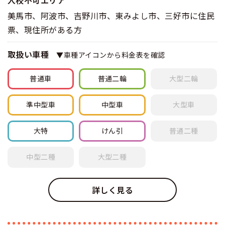
入校不可エリア
美馬市、阿波市、吉野川市、東みよし市、三好市に住民
票、現住所がある方
取扱い車種
▼車種アイコンから料金表を確認
普通車
普通
二輪
大型
二輪
準中型車
中型車
大型車
大特
けん引
普通
二種
中型
二種
大型
二種
詳しく見る