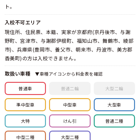
ト。
合宿免許 よくある質問
入校不可エリア
まるわかり！合宿免許Q＆A
現住所、住民票、本籍、実家が京都府(京丹後市、与謝
野町、宮津市、与謝郡伊根町、福知山市、舞鶴市、綾部
市)、兵庫県(豊岡市、養父市、朝来市、丹波市、美方郡
香美町)の方は入校できません。
取扱い車種
▼車種アイコンから料金表を確認
普通車
普通
二輪
大型
二輪
準中型車
中型車
大型車
大特
けん引
普通
二種
中型
二種
大型
二種