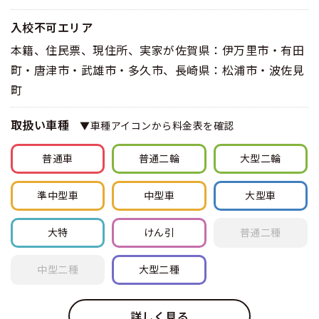
入校不可エリア
本籍、住民票、現住所、実家が佐賀県：伊万里市・有田
町・唐津市・武雄市・多久市、長崎県：松浦市・波佐見
町
取扱い車種
▼車種アイコンから料金表を確認
普通車
普通
二輪
大型
二輪
準中型車
中型車
大型車
大特
けん引
普通
二種
中型
二種
大型
二種
詳しく見る