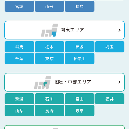
宮城
山形
福島
関東エリア
群馬
栃木
茨城
埼玉
千葉
東京
神奈川
北陸・中部エリア
新潟
石川
富山
福井
山梨
長野
岐阜