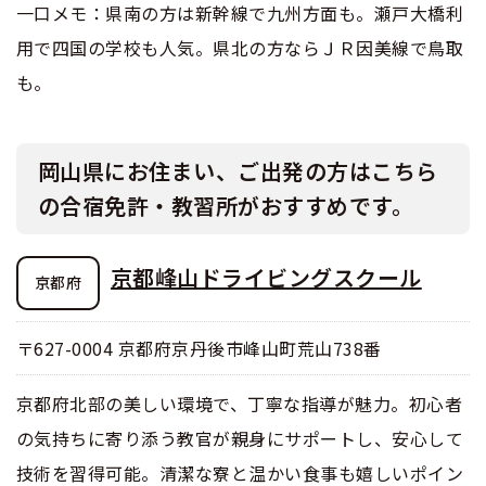
合宿免許選びのアドバイス
合宿免許で最短合格するには
一口メモ：県南の方は新幹線で九州方面も。瀬戸大橋利
会社情報・代表メッセージ
お気に入りの教習所一覧
格安シーズン料金
用で四国の学校も人気。県北の方ならＪＲ因美線で鳥取
中型車
合宿免許の入校までの流れ
高校生は運転免許を取れる？
会社概要
運転者適性診断
も。
出発地別おすすめ校
合宿免許での免許取得の流れ
免許取消・失効による再取得
大型車
会社沿革・歴史
0120-49-5522
こだわり、テーマから探す
合宿免許一日の過ごし方
岡山県にお住まい、ご出発の方はこちら
冬・雪国の合宿免許は大丈夫？
登録商標
大特
入校申込
の合宿免許・教習所がおすすめです。
360度パノラマ教習所
運転免許別モデルスケジュール
みんなが選んだ合宿免許の条件
個人情報の取扱い
けん引
教育訓練給付金制度
保護者の方へ
京都峰山ドライビングスクール
大型免許体験記
京都府
参加規定
受験資格特例教習
合宿に関わる料金について
普通二種
全国の運転免許試験場(免許センター)
特定商取引法に基づく表示
〒627-0004 京都府京丹後市峰山町荒山738番
お気に入りの教習所
合宿費用のお支払いについて
本免学科試験問題に挑戦
中型二種
京都府北部の美しい環境で、丁寧な指導が魅力。初心者
合宿免許に必要な持ち物
の気持ちに寄り添う教官が親身にサポートし、安心して
大型二種
技術を習得可能。清潔な寮と温かい食事も嬉しいポイン
合宿免許 体験談・口コミ