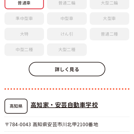
普通車
普通
二輪
大型
二輪
準中型車
中型車
大型車
大特
けん引
普通
二種
中型
二種
大型
二種
詳しく見る
高知家・安芸自動車学校
高知県
〒784-0043 高知県安芸市川北甲2100番地