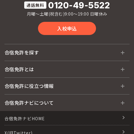
0120-49-5522
月曜〜土曜(祝含む)9:00〜19:00 日曜休み
入校申込
合宿免許を探す
全国 教習所一覧
合宿免許とは
教習所検索
合宿免許とは
合宿免許に役立つ情報
運転免許の種類(車種)
安心・お得・早い・充実の合宿免許
合宿免許に役立つ情報
合宿免許ナビについて
特集ページ一覧
合宿免許選びのアドバイス
合宿免許で最短合格するには
会社情報・代表メッセージ
合宿免許ナビHOME
格安シーズン料金
合宿免許の入校までの流れ
高校生は運転免許を取れる？
会社概要
X(旧Twitter)