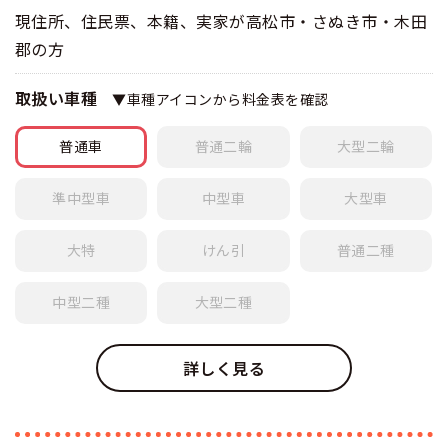
現住所、住民票、本籍、実家が高松市・さぬき市・木田
郡の方
取扱い車種
▼車種アイコンから料金表を確認
普通車
普通
二輪
大型
二輪
準中型車
中型車
大型車
大特
けん引
普通
二種
中型
二種
大型
二種
詳しく見る