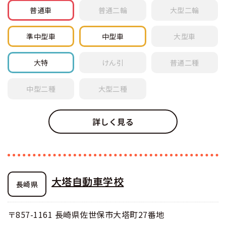
普通車
普通
二輪
大型
二輪
準中型車
中型車
大型車
大特
けん引
普通
二種
中型
二種
大型
二種
詳しく見る
大塔自動車学校
長崎県
〒857-1161 長崎県佐世保市大塔町27番地