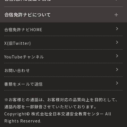
運転免許の種類(車種)
安心・お得・早い・充実の合宿免許
合宿免許に役立つ情報
合宿免許ナビについて
特集ページ一覧
合宿免許選びのアドバイス
合宿免許で最短合格するには
会社情報・代表メッセージ
合宿免許ナビHOME
格安シーズン料金
合宿免許の入校までの流れ
高校生は運転免許を取れる？
会社概要
X(旧Twitter)
出発地別おすすめ校
合宿免許での免許取得の流れ
免許取消・失効による再取得
会社沿革・歴史
YouTubeチャンネル
こだわり、テーマから探す
合宿免許一日の過ごし方
冬・雪国の合宿免許は大丈夫？
登録商標
お問い合わせ
360度パノラマ教習所
運転免許別モデルスケジュール
みんなが選んだ合宿免許の条件
参加規定
教育訓練給付金制度
書類をメールで送信
保護者の方へ
大型免許体験記
個人情報の取扱い
受験資格特例教習
合宿に関わる料金について
※お客様との通話は、お客様対応の品質向上を目的として、
全国の運転免許試験場(免許センター)
特定商取引法に基づく表記
通話内容を一部録音させていただいております。
合宿費用のお支払いについて
Copyright© 株式会社全日本交通安全教育センター All
本免学科試験問題に挑戦
運転者適性診断
Rights Reserved.
合宿免許に必要な持ち物