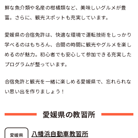
合宿免許選びのアドバイス
合宿免許で最短合格するには
会社情報・代表メッセージ
お気に入りの教習所一覧
鮮な魚介類や名産の柑橘類など、美味しいグルメが豊
格安シーズン料金
中型車
合宿免許の入校までの流れ
富。さらに、観光スポットも充実しています。
高校生は運転免許を取れる？
会社概要
運転者適性診断
出発地別おすすめ校
合宿免許での免許取得の流れ
免許取消・失効による再取得
大型車
愛媛県の合宿免許は、快適な環境で運転技術をしっかり
会社沿革・歴史
0120-49-5522
こだわり、テーマから探す
学べるのはもちろん、合間の時間に観光やグルメを楽し
合宿免許一日の過ごし方
冬・雪国の合宿免許は大丈夫？
登録商標
大特
めるのが魅力。初心者でも安心して参加できる充実した
入校申込
360度パノラマ教習所
運転免許別モデルスケジュール
みんなが選んだ合宿免許の条件
プログラムが整っています。
個人情報の取扱い
けん引
教育訓練給付金制度
保護者の方へ
大型免許体験記
参加規定
合宿免許と観光を一緒に楽しめる愛媛県で、忘れられな
受験資格特例教習
い思い出を作りましょう！
合宿に関わる料金について
普通二種
全国の運転免許試験場(免許センター)
特定商取引法に基づく表示
お気に入りの教習所
合宿費用のお支払いについて
本免学科試験問題に挑戦
中型二種
愛媛県の教習所
合宿免許に必要な持ち物
大型二種
八幡浜自動車教習所
愛媛県
合宿免許 体験談・口コミ