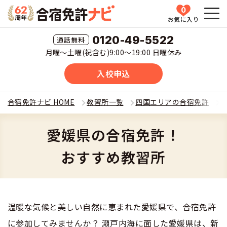
0
お気に入り
HOME
0120-49-5522
月曜〜土曜(祝含む)9:00〜19:00 日曜休み
教習所一覧
入校申込
運転免許の種類(車種)を選ぶ
合宿免許ナビ HOME
教習所一覧
四国エリアの合宿免許
合宿免許を探す
普通車
愛媛県の合宿免許！
全国 教習所一覧
合宿免許とは
おすすめ教習所
普通二輪
教習所検索
合宿免許とは
合宿免許に役立つ情報
大型二輪
運転免許の種類(車種)
安心・お得・早い・充実の合宿免許
温暖な気候と美しい自然に恵まれた愛媛県で、合宿免許
合宿免許に役立つ情報
合宿免許ナビについて
準中型車
に参加してみませんか？ 瀬戸内海に面した愛媛県は、新
特集ページ一覧