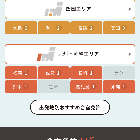
四国エリア
徳島
2
香川
2
愛媛
2
高知
3
九州・沖縄エリア
福岡
1
佐賀
1
長崎
1
大分
熊本
1
宮崎
鹿児島
1
沖縄
1
出発地別おすすめ合宿免許