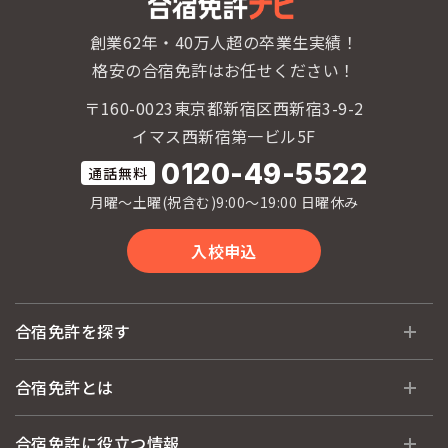
創業62年・40万人超の卒業生実績！
格安の合宿免許はお任せください！
〒160-0023東京都新宿区西新宿3-9-2
イマス西新宿第一ビル5F
0120-49-5522
月曜〜土曜(祝含む)9:00〜19:00 日曜休み
入校申込
合宿免許を探す
全国 教習所一覧
合宿免許とは
教習所検索
合宿免許とは
合宿免許に役立つ情報