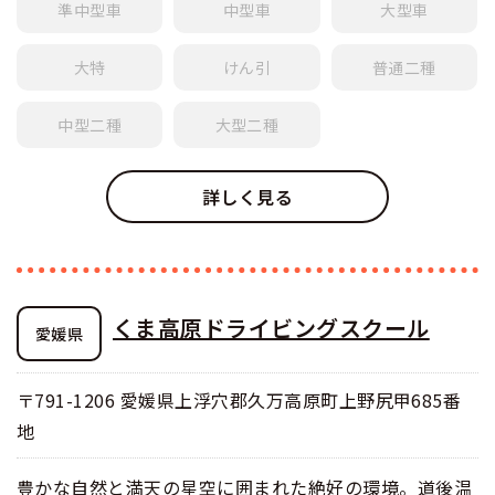
準中型車
中型車
大型車
大特
けん引
普通
二種
中型
二種
大型
二種
詳しく見る
くま高原ドライビングスクール
愛媛県
〒791-1206 愛媛県上浮穴郡久万高原町上野尻甲685番
地
豊かな自然と満天の星空に囲まれた絶好の環境。道後温