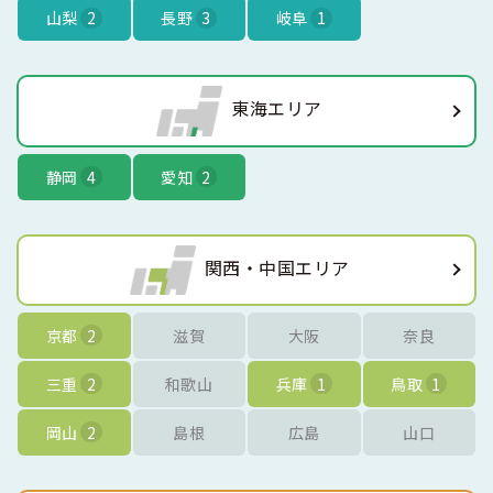
山梨
2
長野
3
岐阜
1
東海エリア
静岡
4
愛知
2
関西・中国エリア
京都
2
滋賀
大阪
奈良
三重
2
和歌山
兵庫
1
鳥取
1
岡山
2
島根
広島
山口