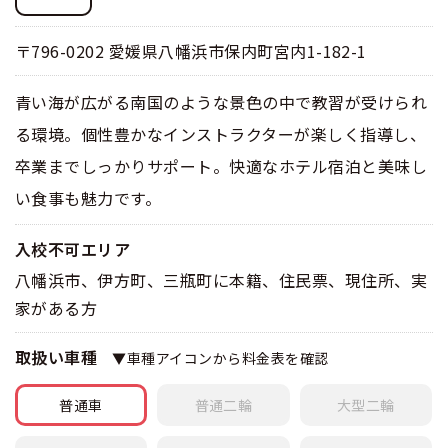
合宿免許 よくある質問
〒796-0202 愛媛県八幡浜市保内町宮内1-182-1
まるわかり！合宿免許Q＆A
青い海が広がる南国のような景色の中で教習が受けられ
る環境。個性豊かなインストラクターが楽しく指導し、
卒業までしっかりサポート。快適なホテル宿泊と美味し
い食事も魅力です。
入校不可エリア
八幡浜市、伊方町、三瓶町に本籍、住民票、現住所、実
家がある方
取扱い車種
▼車種アイコンから料金表を確認
普通車
普通
二輪
大型
二輪