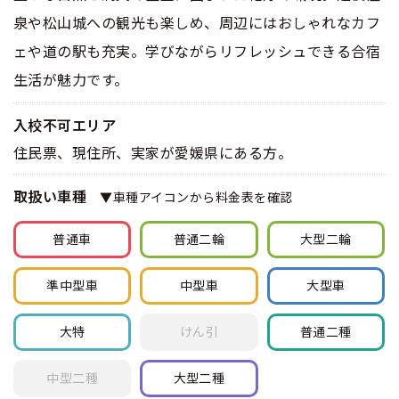
泉や松山城への観光も楽しめ、周辺にはおしゃれなカフ
ェや道の駅も充実。学びながらリフレッシュできる合宿
生活が魅力です。
入校不可エリア
住民票、現住所、実家が愛媛県にある方。
取扱い車種
▼車種アイコンから料金表を確認
普通車
普通
二輪
大型
二輪
準中型車
中型車
大型車
大特
けん引
普通
二種
中型
二種
大型
二種