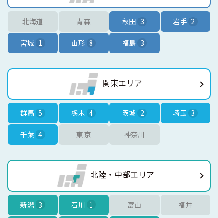
北海道
青森
秋田
3
岩手
2
宮城
1
山形
8
福島
3
関東エリア
群馬
5
栃木
4
茨城
2
埼玉
3
千葉
4
東京
神奈川
北陸・中部エリア
新潟
3
石川
1
富山
福井