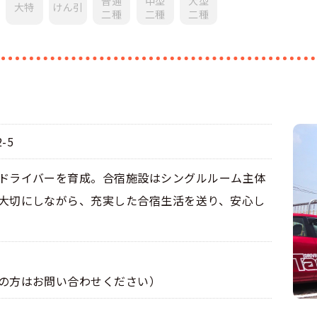
普通
中型
大型
大特
けん引
二種
二種
二種
くある質問
合宿免許Q＆A
-5
ドライバーを育成。合宿施設はシングルルーム主体
大切にしながら、充実した合宿生活を送り、安心し
の方はお問い合わせください）