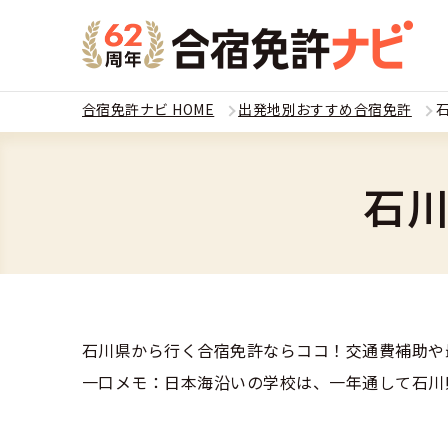
合宿免許ナビ HOME
出発地別おすすめ合宿免許
教習
運転免
石
合宿
普通
全国 教習所一
合宿
普通
教習所検索
石川県から行く合宿免許ならココ！交通費補助や
合宿免許とは
合宿
大型
一口メモ：日本海沿いの学校は、一年通して石川
運転免許の種類
安心・お得・
合宿免許に役
合宿
準中
特集ページ一