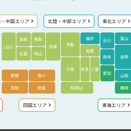
西・中国エリア
北陸・中部エリア
東北エリア
福井
富山
島根
鳥取
石川
京都
山口
兵庫
滋賀
広島
岡山
岐阜
長野
大阪
奈良
三重
愛知
愛媛
香川
山梨
高知
徳島
和歌山
静岡
四国エリア
東海エリア