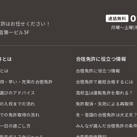
0
免許はお任せください！
月曜〜土曜(祝
宿第一ビル5F
許とは
合宿免許に役立つ情報
とは
合宿免許に役立つ情報
得・早い・充実の合宿免許
合宿免許で最短合格するには
選びのアドバイス
高校生は運転免許を取れる？
の入校までの流れ
免許取消・失効による再取得
での免許取得の流れ
冬・雪国の合宿免許は大丈夫
一日の過ごし方
みんなが選んだ合宿免許の条
別モデルスケジュール
大型免許体験記