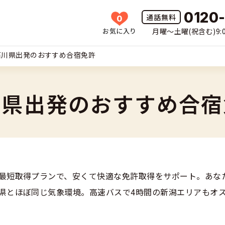
0120
0
お気に入り
月曜〜土曜(祝含む)9:0
HOME
石川県出発のおすすめ合宿免許
所一覧
許の種類(車種)を選ぶ
川県出発のおすすめ合宿
免許を探す
車
覧
免許とは
二輪
最短取得プランで、安くて快適な免許取得をサポート。あな
免許に役立つ情報
二輪
県とほぼ同じ気象環境。高速バスで4時間の新潟エリアもオ
(車種)
早い・充実の合宿免許
立つ情報
免許ナビについて
型車
覧