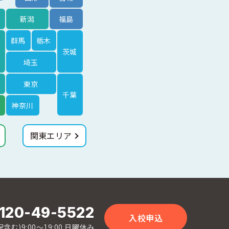
新潟
福島
群馬
栃木
茨城
埼玉
東京
千葉
神奈川
関東エリア
120-49-5522
入校申込
含む)9:00〜19:00 日曜休み