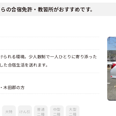
のアドバイス
短合格するには
表メッセージ
教習所一覧
ちらの合宿免許・教習所がおすすめです。
料金
車
校までの流れ
免許を取れる？
断
すめ校
免許取得の流れ
効による再取得
車
史
0120-49-5522
ーマから探す
の過ごし方
宿免許は大丈夫？
入校申込
マ教習所
デルスケジュール
だ合宿免許の条件
扱い
けられる環境。少人数制で一人ひとりに寄り添った
引
金制度
した合宿生活を送れます。
記
教習
料金について
二種
許試験場(免許センター)
に基づく表示
・木田郡の方
教習所
支払いについて
問題に挑戦
二種
要な持ち物
普通
中型
大型
二種
大特
けん引
二種
二種
二種
験談・口コミ