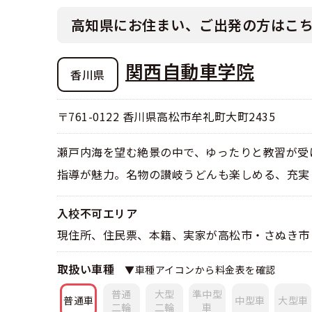
合宿免許選び
合宿免許で最
会社情報・代
お気に入りの
高知県にお住まい、ご出発の方はこ
格安シーズン
中型
合宿免許の入
高校生は運転
会社概要
運転者適性診
出発地別おす
関西自動車学院
合宿免許での
香川県
免許取消・失
大型
会社沿革・歴
こだわり、テ
合宿免許一日
冬・雪国の合
登録商標
〒761-0122 香川県高松市牟礼町大町2435
大特
360度パノラ
運転免許別モ
みんなが選ん
個人情報の取
瀬戸内海を望む絶景の中で、ゆったりと教習が受
けん
教育訓練給付
保護者の方へ
指導が魅力。名物の讃岐うどんも楽しめる、充実
大型免許体験
参加規定
受験資格特例
合宿に関わる
普通
全国の運転免
入校不可エリア
特定商取引法
現住所、住民票、本籍、実家が高松市・さぬき市
お気に入りの
合宿費用のお
本免学科試験
中型
取扱い車種
▼車種アイコンから料金表を確認
合宿免許に必
普通
大型
準中型
大型
普通車
中型車
大型車
二輪
二輪
車
合宿免許 体