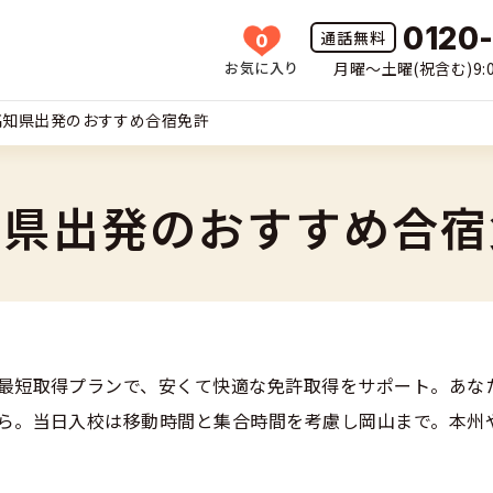
0120
0
お気に入り
月曜〜土曜(祝含む)9:0
HOME
高知県出発のおすすめ合宿免許
所一覧
許の種類(車種)を選ぶ
知県出発のおすすめ合宿
免許を探す
車
覧
免許とは
二輪
最短取得プランで、安くて快適な免許取得をサポート。あな
免許に役立つ情報
二輪
ら。当日入校は移動時間と集合時間を考慮し岡山まで。本州
(車種)
早い・充実の合宿免許
立つ情報
免許ナビについて
型車
覧