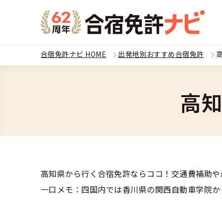
合宿免許ナビ HOME
出発地別おすすめ合宿免許
教習
運転免
高
合宿
普通
全国 教習所一
合宿
普通
教習所検索
高知県から行く合宿免許ならココ！交通費補助や
合宿免許とは
合宿
大型
一口メモ：四国内では香川県の関西自動車学院か
運転免許の種類
安心・お得・
合宿免許に役
合宿
準中
特集ページ一