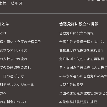
宿第一ビル5F
許とは
合宿免許に役立つ情報
とは
合宿免許に役立つ情報
得・早い・充実の合宿免許
合宿免許で最短合格するには
選びのアドバイス
高校生は運転免許を取れる？
の入校までの流れ
免許取消・失効による再取得
での免許取得の流れ
冬・雪国の合宿免許は大丈夫
一日の過ごし方
みんなが選んだ合宿免許の条
別モデルスケジュール
大型免許体験記
方へ
全国の運転免許試験場(免許セ
わる料金について
本免学科試験問題に挑戦