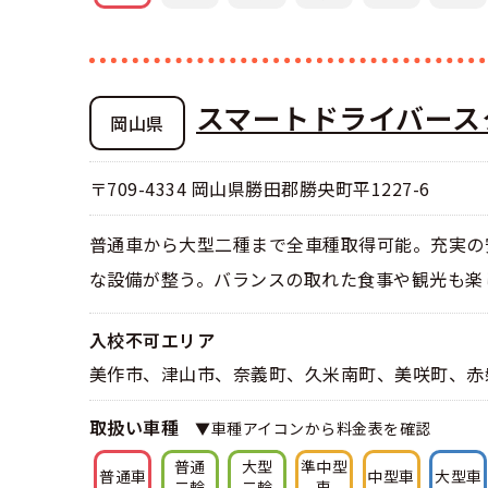
合宿免許 よ
まるわかり！
スマートドライバース
岡山県
〒709-4334 岡山県勝田郡勝央町平1227-6
普通車から大型二種まで全車種取得可能。充実の
な設備が整う。バランスの取れた食事や観光も楽
入校不可エリア
美作市、津山市、奈義町、久米南町、美咲町、赤
取扱い車種
▼車種アイコンから料金表を確認
普通
大型
準中型
普通車
中型車
大型車
二輪
二輪
車