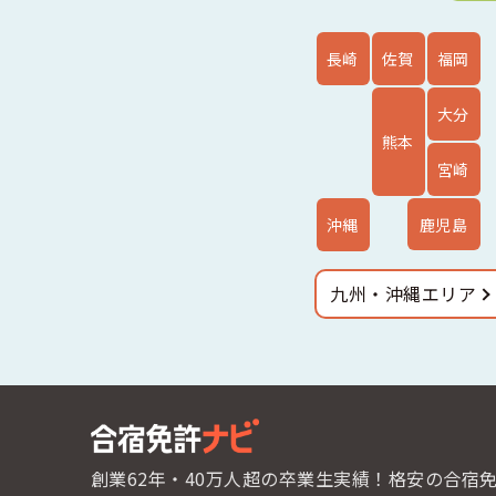
長崎
佐賀
福岡
大分
熊本
宮崎
鹿児島
沖縄
九州・沖縄エリア
創業62年・40万人超の卒業生実績！
格安の合宿