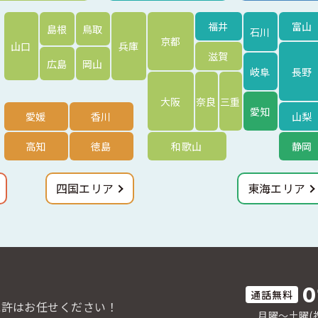
福井
富山
島根
鳥取
石川
京都
山口
兵庫
滋賀
広島
岡山
岐阜
長野
大阪
奈良
三重
愛知
愛媛
香川
山梨
高知
徳島
和歌山
静岡
四国エリア
東海エリア
0
免許はお任せください！
月曜〜土曜(祝