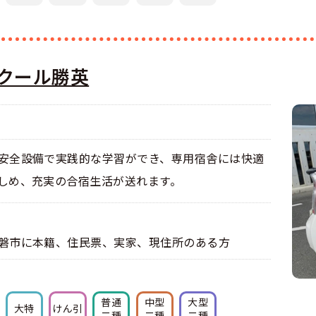
くある質問
合宿免許Q＆A
クール勝英
安全設備で実践的な学習ができ、専用宿舎には快適
しめ、充実の合宿生活が送れます。
磐市に本籍、住民票、実家、現住所のある方
普通
中型
大型
大特
けん引
二種
二種
二種