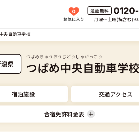
0120
0
お気に入り
月曜〜土曜(祝含む)9:0
HOME
中央自動車学校
所一覧
つばめちゅうおうじどうしゃがっこう
許の種類(車種)を選ぶ
つばめ中央自動車学
新潟県
免許を探す
車
覧
免許とは
宿泊施設
交通アクセス
二輪
免許に役立つ情報
合宿免許料金表
二輪
(車種)
早い・充実の合宿免許
立つ情報
免許ナビについて
型車
普通二輪
覧