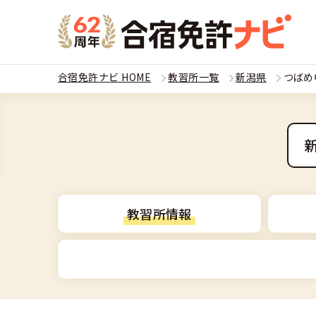
合宿免許ナビ HOME
教習所一覧
新潟県
つばめ
教習
運転免
合宿
普通
全国 教習所一
合宿
教習所情報
普通
教習所検索
合宿免許とは
合宿
大型
運転免許の種類
安心・お得・
合宿免許に役
合宿
準中
普通車
特集ページ一