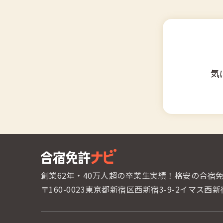
気
創業62年・40万人超の卒業生実績！
格安の合宿
〒160-0023東京都新宿区西新宿3-9-2
イマス西新