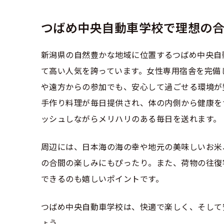
合宿免許選び
合宿免許で最
会社情報・代
お気に入りの
格安シーズン
中型
つばめ中央自動車学校で理想の
合宿免許の入
高校生は運転
会社概要
運転者適性診
出発地別おす
合宿免許での
免許取消・失
新潟県の自然豊かな地域に位置するつばめ中央自
大型
会社沿革・歴
て高い人気を誇っています。女性専用宿舎を完備
こだわり、テ
合宿免許一日
冬・雪国の合
登録商標
や遠方からの参加でも、安心して過ごせる環境が
大特
360度パノラ
運転免許別モ
手作り料理が毎日提供され、体の内側から健康を
みんなが選ん
個人情報の取
ッシュしながらメリハリのある毎日を送れます。
けん
教育訓練給付
保護者の方へ
大型免許体験
参加規定
受験資格特例
周辺には、日本海の海の幸や地元の美味しいお米
合宿に関わる
普通
全国の運転免
特定商取引法
の合間の楽しみにもぴったり。また、荷物の往復
お気に入りの
合宿費用のお
本免学科試験
できるのも嬉しいポイントです。
中型
合宿免許に必
つばめ中央自動車学校は、快適で楽しく、そして
大型
合宿免許 体
ょう。