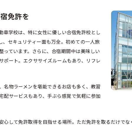
のアドバイス
短合格するには
表メッセージ
教習所一覧
料金
車
合宿免許を
校までの流れ
免許を取れる？
断
すめ校
免許取得の流れ
効による再取得
動車学校は、特に女性に優しい合宿免許校とし
車
史
0120-49-5522
し、セキュリティー面も万全。初めての一人旅
ーマから探す
の過ごし方
宿免許は大丈夫？
整っています。さらに、合宿期間中は美味しい
入校申込
マ教習所
デルスケジュール
サポート。エクササイズルームもあり、リフレ
だ合宿免許の条件
扱い
引
金制度
記
教習
、名物ラーメンを堪能できるお店も多く、教習
料金について
二種
許試験場(免許センター)
に基づく表示
宅配サービスもあり、手ぶら感覚で気軽に参加
教習所
支払いについて
問題に挑戦
二種
要な持ち物
安心して免許取得を目指せる場所。ただ免許を取るだけでな
二種
験談・口コミ