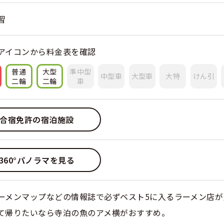
習
アイコンから料金表を確認
普通
大型
準中型
中型車
大型車
大特
けん引
二輪
二輪
車
合宿免許の宿泊施設
360°パノラマを見る
ーメンマップなどの情報誌で必ずベスト5に入るラーメン店が
て帰りたいなら寺泊の魚のアメ横がおすすめ。