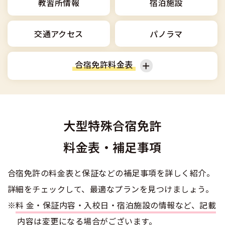
合宿免許選びのアドバイス
教習所情報
宿泊施設
合宿免許で最短合格するには
会社情報・代表メッセージ
お気に入りの教習所一覧
格安シーズン料金
中型車
合宿免許の入校までの流れ
高校生は運転免許を取れる？
交通アクセス
パノラマ
会社概要
運転者適性診断
出発地別おすすめ校
合宿免許での免許取得の流れ
免許取消・失効による再取得
大型車
会社沿革・歴史
合宿免許料金表
0120-49-5522
こだわり、テーマから探す
合宿免許一日の過ごし方
冬・雪国の合宿免許は大丈夫？
登録商標
大特
入校申込
360度パノラマ教習所
普通車
普通二輪
運転免許別モデルスケジュール
みんなが選んだ合宿免許の条件
個人情報の取扱い
けん引
教育訓練給付金制度
大型特殊合宿免許
保護者の方へ
大型二輪
中型車
大型免許体験記
参加規定
料金表・補足事項
受験資格特例教習
合宿に関わる料金について
普通二種
全国の運転免許試験場(免許センター)
特定商取引法に基づく表示
大特
お気に入りの教習所
合宿免許の料金表と保証などの補足事項を詳しく紹介。
合宿費用のお支払いについて
本免学科試験問題に挑戦
中型二種
詳細をチェックして、最適なプランを見つけましょう。
合宿免許に必要な持ち物
※
料金・保証内容・入校日・宿泊施設の情報など、記載
大型二種
内容は変更になる場合がございます。
合宿免許 体験談・口コミ