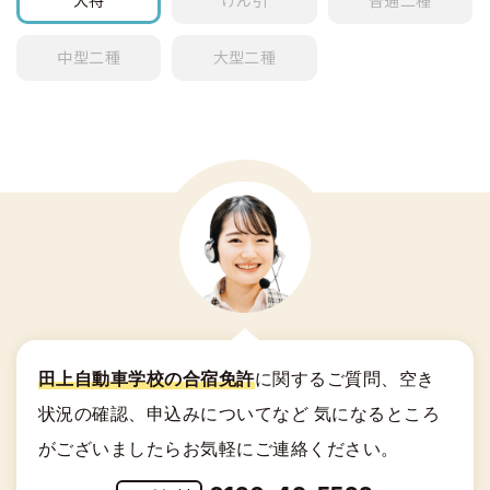
大特
けん引
普通
二種
中型
二種
大型
二種
田上自動車学校の合宿免許
に関する
ご質問、空き
状況の確認、申込みについてなど
気になるところ
がございましたらお気軽にご連絡ください。