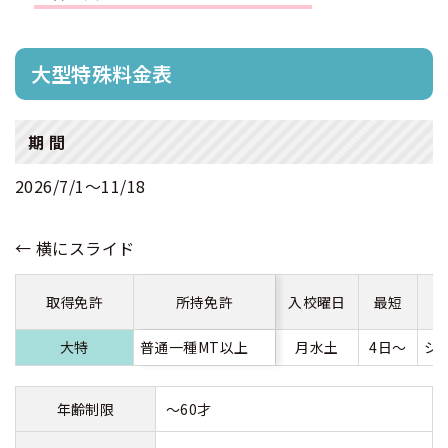
合宿免許 よくある質問
大型特殊料金表
まるわかり！合宿免許Q＆A
期 間
2026/7/1〜11/18
取得免許
所持免許
入校曜日
最短
大特
普通一種MT以上
月水土
4日～
シ
年齢制限
～60才