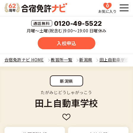
0
お気に入り
HOME
0120-49-5522
月曜〜土曜(祝含む)9:00〜19:00 日曜休み
教習所一覧
入校申込
運転免許の種類(車種)を選ぶ
合宿免許ナビ HOME
教習所一覧
新潟県
田上自動車学校
合宿免許を探す
普通車
新潟県
全国 教習所一覧
合宿免許とは
普通二輪
たがみじどうしゃがっこう
田上自動車学校
教習所検索
合宿免許とは
合宿免許に役立つ情報
大型二輪
運転免許の種類(車種)
安心・お得・早い・充実の合宿免許
合宿免許に役立つ情報
合宿免許ナビについて
準中型車
特集ページ一覧