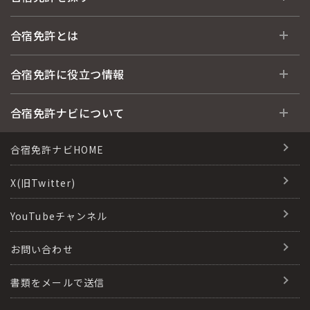
全国 教習所一覧
合宿免許とは
教習所検索
合宿免許とは
合宿免許に役立つ情報
運転免許の種類(車種)
安心・お得・早い・充実の合宿免許
合宿免許に役立つ情報
合宿免許ナビについて
特集ページ一覧
合宿免許選びのアドバイス
合宿免許で最短合格するには
会社情報・代表メッセージ
合宿免許ナビHOME
格安シーズン料金
合宿免許の入校までの流れ
高校生は運転免許を取れる？
会社概要
X(旧Twitter)
出発地別おすすめ校
合宿免許での免許取得の流れ
免許取消・失効による再取得
会社沿革・歴史
YouTubeチャンネル
こだわり、テーマから探す
合宿免許一日の過ごし方
冬・雪国の合宿免許は大丈夫？
登録商標
お問い合わせ
360度パノラマ教習所
運転免許別モデルスケジュール
みんなが選んだ合宿免許の条件
参加規定
教育訓練給付金制度
書類をメールで送信
保護者の方へ
大型免許体験記
個人情報の取扱い