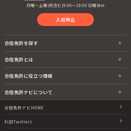
月曜〜土曜(祝含む)9:00〜19:00 日曜休み
入校申込
合宿免許を探す
全国 教習所一覧
合宿免許とは
教習所検索
合宿免許とは
合宿免許に役立つ情報
運転免許の種類(車種)
安心・お得・早い・充実の合宿免許
合宿免許に役立つ情報
合宿免許ナビについて
特集ページ一覧
合宿免許選びのアドバイス
合宿免許で最短合格するには
会社情報・代表メッセージ
合宿免許ナビHOME
格安シーズン料金
合宿免許の入校までの流れ
高校生は運転免許を取れる？
会社概要
X(旧Twitter)
出発地別おすすめ校
合宿免許での免許取得の流れ
免許取消・失効による再取得