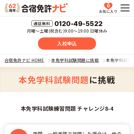
0
お気に入り
HOME
0120-49-5522
月曜〜土曜(祝含む)9:00〜19:00 日曜休み
教習所一覧
入校申込
運転免許の種類(車種)を選ぶ
合宿免許ナビ HOME
本免学科試験問題に挑戦
本免学科試験練
合宿免許を探す
普通車
本免学科試験問題
に挑戦
全国 教習所一覧
合宿免許とは
普通二輪
教習所検索
合宿免許とは
合宿免許に役立つ情報
本免学科試験練習問題 チャレンジ8-4
大型二輪
運転免許の種類(車種)
安心・お得・早い・充実の合宿免許
合宿免許に役立つ情報
合宿免許ナビについて
準中型車
特集ページ一覧
夜間、一般道路で故障した場合は、他の