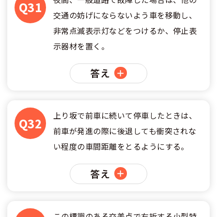
合宿免許選びのアドバイス
Q31
合宿免許で最短合格するには
会社情報・代表メッセージ
お気に入りの教習所一覧
交通の妨げにならないよう車を移動し、
格安シーズン料金
中型車
合宿免許の入校までの流れ
高校生は運転免許を取れる？
非常点滅表示灯などをつけるか、停止表
会社概要
運転者適性診断
出発地別おすすめ校
示器材を置く。
合宿免許での免許取得の流れ
免許取消・失効による再取得
大型車
会社沿革・歴史
0120-49-5522
こだわり、テーマから探す
答え
合宿免許一日の過ごし方
冬・雪国の合宿免許は大丈夫？
登録商標
大特
入校申込
360度パノラマ教習所
運転免許別モデルスケジュール
みんなが選んだ合宿免許の条件
個人情報の取扱い
けん引
上り坂で前車に続いて停車したときは、
教育訓練給付金制度
保護者の方へ
Q32
大型免許体験記
参加規定
前車が発進の際に後退しても衝突されな
受験資格特例教習
合宿に関わる料金について
普通二種
い程度の車間距離をとるようにする。
全国の運転免許試験場(免許センター)
特定商取引法に基づく表示
お気に入りの教習所
合宿費用のお支払いについて
本免学科試験問題に挑戦
答え
中型二種
合宿免許に必要な持ち物
大型二種
合宿免許 体験談・口コミ
この標識のある交差点で右折する小型特