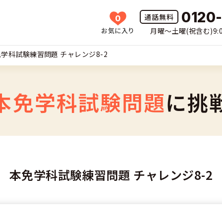
0120
0
お気に入り
月曜〜土曜(祝含む)9:0
HOME
学科試験練習問題 チャレンジ8-2
所一覧
許の種類(車種)を選ぶ
本免学科試験問題
に挑
免許を探す
車
覧
免許とは
二輪
本免学科試験練習問題 チャレンジ8-2
免許に役立つ情報
二輪
(車種)
早い・充実の合宿免許
立つ情報
免許ナビについて
型車
覧