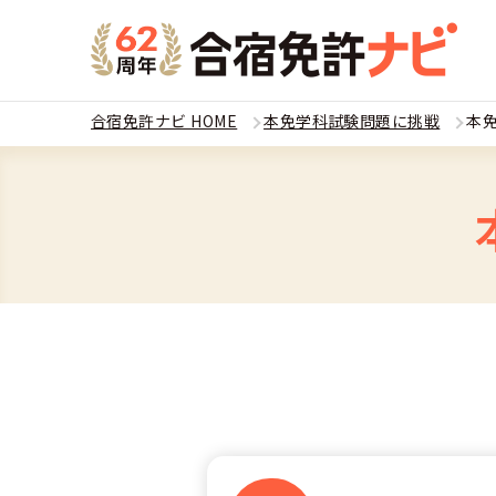
合宿免許ナビ HOME
本免学科試験問題に挑戦
本免
教習
運転免
合宿
普通
全国 教習所一
合宿
普通
教習所検索
合宿免許とは
合宿
大型
運転免許の種類
安心・お得・
合宿免許に役
合宿
準中
特集ページ一