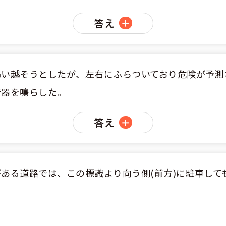
答え
くある質問
合宿免許Q＆A
追い越そうとしたが、左右にふらついており危険が予測
音器を鳴らした。
答え
ある道路では、この標識より向う側(前方)に駐車して