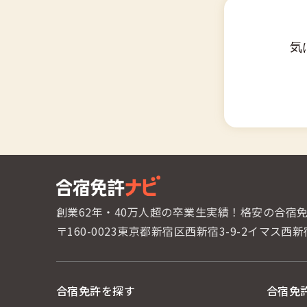
気
創業62年・40万人超の卒業生実績！
格安の合宿
〒160-0023東京都新宿区西新宿3-9-2
イマス西新
合宿免許を探す
合宿免