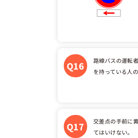
路線バスの運転
Q16
を持っている人
交差点の手前に
Q17
てはいけない。