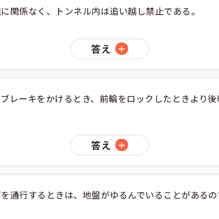
のアドバイス
短合格するには
表メッセージ
教習所一覧
無に関係なく、トンネル内は追い越し禁止である。
料金
車
校までの流れ
免許を取れる？
断
すめ校
答え
免許取得の流れ
効による再取得
車
史
0120-49-5522
ーマから探す
の過ごし方
宿免許は大丈夫？
入校申込
マ教習所
デルスケジュール
てブレーキをかけるとき、前輪をロックしたときより後
だ合宿免許の条件
扱い
引
金制度
記
教習
答え
料金について
二種
許試験場(免許センター)
に基づく表示
教習所
支払いについて
問題に挑戦
二種
要な持ち物
どを通行するときは、地盤がゆるんでいることがあるの
二種
験談・口コミ