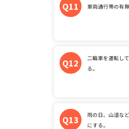
合宿免許選び
合宿免許で最
Q11
会社情報・代
お気に入りの
車両通行帯の有
格安シーズン
中型
合宿免許の入
高校生は運転
会社概要
運転者適性診
出発地別おす
合宿免許での
免許取消・失
大型
会社沿革・歴
こだわり、テ
合宿免許一日
冬・雪国の合
登録商標
大特
360度パノラ
運転免許別モ
二輪車を運転し
みんなが選ん
Q12
個人情報の取
る。
けん
教育訓練給付
保護者の方へ
大型免許体験
参加規定
受験資格特例
合宿に関わる
普通
全国の運転免
特定商取引法
お気に入りの
合宿費用のお
本免学科試験
中型
合宿免許に必
雨の日、山道な
Q13
大型
にする。
合宿免許 体