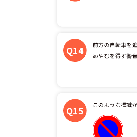
合宿免許 よ
まるわかり！
前方の自転車を
Q14
めやむを得ず警
このような標識が
Q15