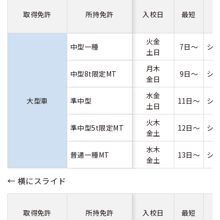
取得免許
所持免許
入校日
最短
火金
中型一種
7日～
シ
土日
月木
中型8t限定MT
9日～
シ
金日
水金
大型車
準中型
11日～
シ
土日
火木
準中型5t限定MT
12日～
シ
金土
水木
普通一種MT
13日～
シ
金土
取得免許
所持免許
入校日
最短