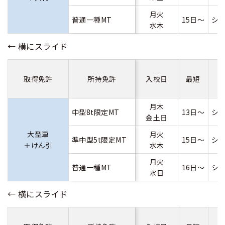
月火
普通一種MT
15日～
シ
水木
取得免許
所持免許
入校日
最短
月木
中型8t限定MT
13日～
シ
金土日
大型車
月火
準中型5t限定MT
15日～
シ
＋けん引
水木
月火
普通一種MT
16日～
シ
水日