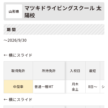
マツキドライビングスクール 太
山形県
陽校
期 間
～2026/9/30
取得免許
所持免許
入校日
最短
月木
中型車
普通一種MT
8日～
シ
金土