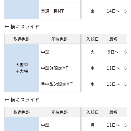
普通一種MT
金
14日～
シ
取得免許
所持免許
入校日
最短
中型
火
9日～
シ
大型車
中型8t限定MT
水
11日～
シ
＋大特
準中型5t限定MT
水
16日～
シ
取得免許
所持免許
入校日
最短
中型
月
11日～
シ