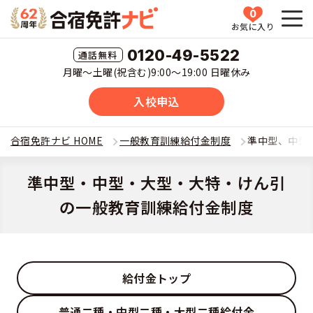
0
お気に入り
HOME
0120-49-5522
月曜〜土曜(祝含む)9:00〜19:00 日曜休み
教習所一覧
入校申込
運転免許の種類(車種)を選ぶ
合宿免許ナビ HOME
一般教育訓練給付金制度
準中型、中型
合宿免許を探す
普通車
準中型・中型・大型・大特・けん引
の一般教育訓練給付金制度
全国 教習所一覧
合宿免許とは
普通二輪
教習所検索
合宿免許とは
合宿免許に役立つ情報
大型二輪
運転免許の種類(車種)
給付金トップ
安心・お得・早い・充実の合宿免許
合宿免許に役立つ情報
合宿免許ナビについて
準中型車
特集ページ一覧
普通二種・中型二種・大型二種給付金