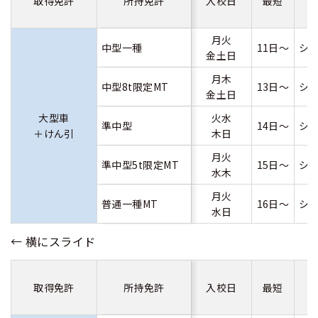
取得免許
所持免許
入校日
最短
月火
中型一種
11日～
シ
金土日
月木
中型8t限定MT
13日～
シ
金土日
大型車
火水
準中型
14日～
シ
＋けん引
木日
月火
準中型5t限定MT
15日～
シ
水木
月火
普通一種MT
16日～
シ
水日
取得免許
所持免許
入校日
最短