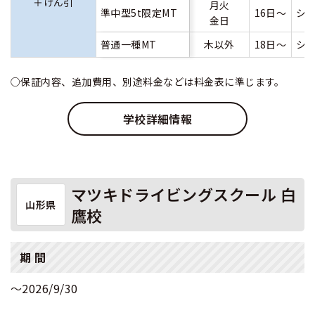
＋けん引
月火
準中型5t限定MT
16日～
シ
金日
普通一種MT
木以外
18日～
シ
○保証内容、追加費用、別途料金などは料金表に準じます。
学校詳細情報
マツキドライビングスクール 白
山形県
鷹校
期 間
～2026/9/30