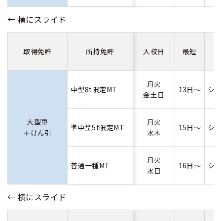
取得免許
所持免許
入校日
最短
月火
中型8t限定MT
13日～
シ
金土日
大型車
月火
準中型5t限定MT
15日～
シ
＋けん引
水木
月火
普通一種MT
16日～
シ
水日