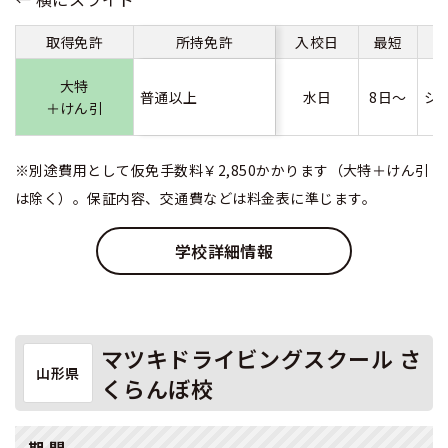
取得免許
所持免許
入校日
最短
大特
普通以上
水日
8日～
シ
＋けん引
※別途費用として仮免手数料￥2,850かかります（大特＋けん引
は除く）。保証内容、交通費などは料金表に準じます。
学校詳細情報
マツキドライビングスクール さ
山形県
くらんぼ校
期 間