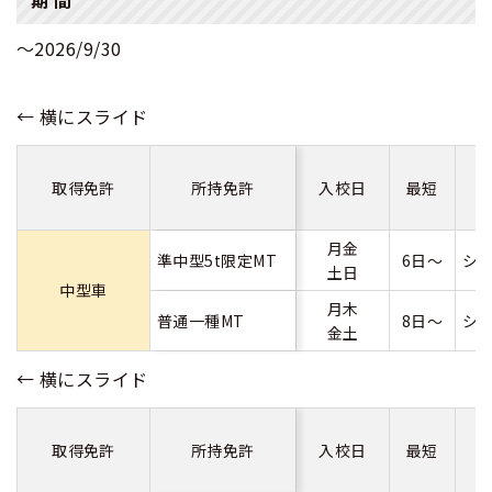
～2026/9/30
取得免許
所持免許
入校日
最短
月金
準中型5t限定MT
6日～
シ
土日
中型車
月木
普通一種MT
8日～
シ
金土
取得免許
所持免許
入校日
最短