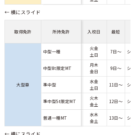
取得免許
所持免許
入校日
最短
火金
中型一種
7日～
シ
土日
月木
中型8t限定MT
9日～
シ
金日
水金
大型車
準中型
11日～
シ
土日
火木
準中型5t限定MT
12日～
シ
金土
水木
普通一種MT
13日～
シ
金土