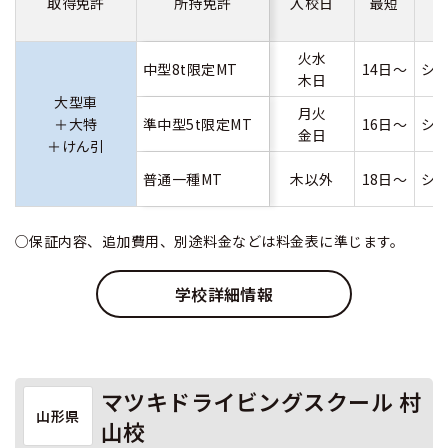
取得免許
所持免許
入校日
最短
火水
中型8t限定MT
14日～
シ
木日
大型車
月火
＋大特
準中型5t限定MT
16日～
シ
金日
＋けん引
普通一種MT
木以外
18日～
シ
○保証内容、追加費用、別途料金などは料金表に準じます。
学校詳細情報
マツキドライビングスクール 村
山形県
山校