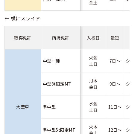
金土
取得免許
所持免許
入校日
最短
火金
中型一種
7日～
シ
土日
月木
中型8t限定MT
9日～
シ
金日
水金
大型車
準中型
11日～
シ
土日
火木
準中型5t限定MT
12日～
シ
金土