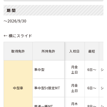
期 間
～2026/9/30
取得免許
所持免許
入校日
最短
月金
準中型
6日～
シ
土日
月金
中型車
準中型5t限定MT
6日～
シ
土日
月木
普通一種MT
8日～
シ