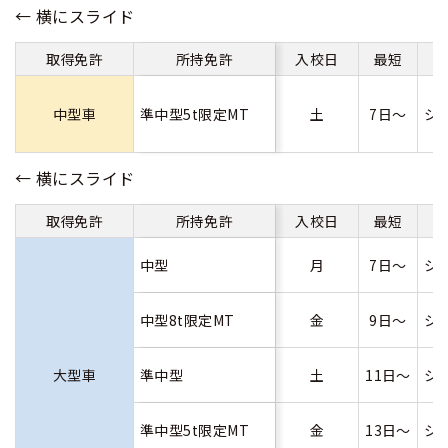
取得免許
所持免許
入校日
最短
中型車
準中型5t限定MT
土
7日～
シ
取得免許
所持免許
入校日
最短
中型
月
7日～
シ
中型8t限定MT
金
9日～
シ
大型車
準中型
土
11日～
シ
準中型5t限定MT
金
13日～
シ