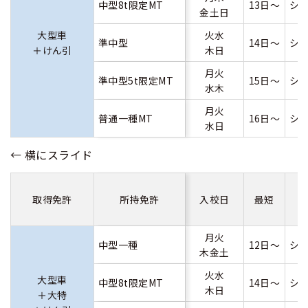
中型8t限定MT
13日～
シ
金土日
大型車
火水
準中型
14日～
シ
＋けん引
木日
月火
準中型5t限定MT
15日～
シ
水木
月火
普通一種MT
16日～
シ
水日
取得免許
所持免許
入校日
最短
月火
中型一種
12日～
シ
木金土
火水
大型車
中型8t限定MT
14日～
シ
木日
＋大特