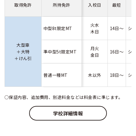
取得免許
所持免許
入校日
最短
火水
中型8t限定MT
14日～
シ
木日
大型車
月火
＋大特
準中型5t限定MT
16日～
シ
金日
＋けん引
普通一種MT
木以外
18日～
シ
○保証内容、追加費用、別途料金などは料金表に準じます。
学校詳細情報