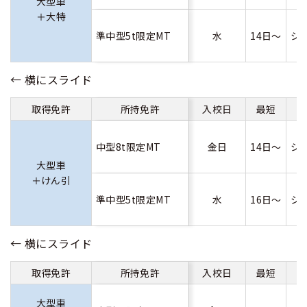
大型車
＋大特
準中型5t限定MT
水
14日～
シ
取得免許
所持免許
入校日
最短
中型8t限定MT
金日
14日～
シ
大型車
＋けん引
準中型5t限定MT
水
16日～
シ
取得免許
所持免許
入校日
最短
大型車