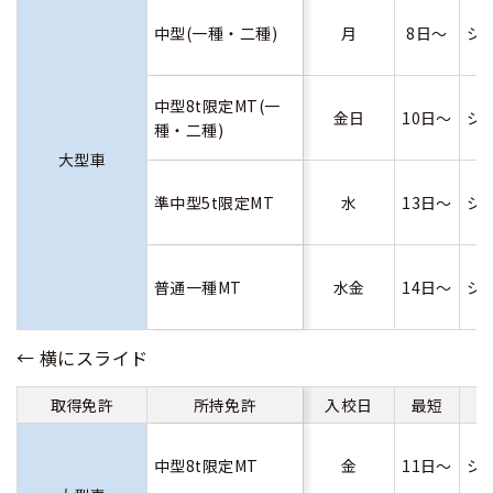
中型(一種・二種)
月
8日～
シ
中型8t限定MT(一
金日
10日～
シ
種・二種)
大型車
準中型5t限定MT
水
13日～
シ
普通一種MT
水金
14日～
シ
取得免許
所持免許
入校日
最短
中型8t限定MT
金
11日～
シ