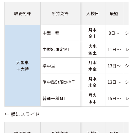
取得免許
所持免許
入校日
最短
月木
中型一種
8日～
シ
金土
火水
中型8t限定MT
11日～
シ
金土
大型車
月水
準中型
13日～
シ
＋大特
木金
月水
準中型5t限定MT
13日～
シ
木金
月火
普通一種MT
15日～
シ
水木