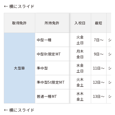
取得免許
所持免許
入校日
最短
火金
中型一種
7日～
シ
土日
月木
中型8t限定MT
9日～
シ
金日
水金
大型車
準中型
11日～
シ
土日
火木
準中型5t限定MT
12日～
シ
金土
水木
普通一種MT
13日～
シ
金土