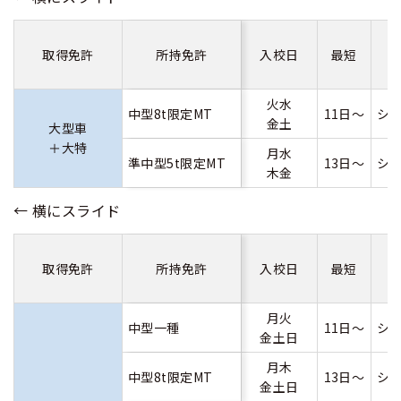
取得免許
所持免許
入校日
最短
火水
中型8t限定MT
11日～
シ
金土
大型車
＋大特
月水
準中型5t限定MT
13日～
シ
木金
取得免許
所持免許
入校日
最短
月火
中型一種
11日～
シ
金土日
月木
中型8t限定MT
13日～
シ
金土日