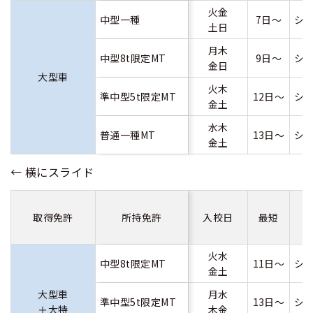
火金
中型一種
7日～
シ
土日
月木
中型8t限定MT
9日～
シ
金日
大型車
火木
準中型5t限定MT
12日～
シ
金土
水木
普通一種MT
13日～
シ
金土
取得免許
所持免許
入校日
最短
火水
中型8t限定MT
11日～
シ
金土
大型車
月水
準中型5t限定MT
13日～
シ
＋大特
木金