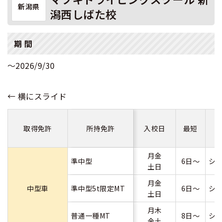
新潟県
潟西しばた校
期 間
～2026/9/30
取得免許
所持免許
入校日
最短
月金
準中型
6日～
シ
土日
月金
中型車
準中型5t限定MT
6日～
シ
土日
月木
普通一種MT
8日～
シ
金土