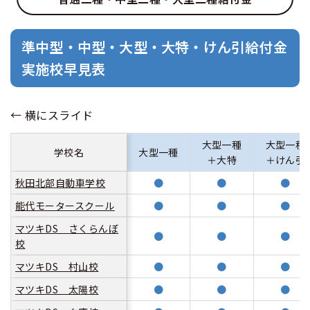
合宿免許選びのアドバイス
合宿免許で最短合格するには
会社情報・代表メッセージ
お気に入りの教習所一覧
格安シーズン料金
中型車
合宿免許の入校までの流れ
高校生は運転免許を取れる？
準中型・中型・大型・大特・けん引給付金
会社概要
運転者適性診断
出発地別おすすめ校
実施校早見表
合宿免許での免許取得の流れ
免許取消・失効による再取得
大型車
会社沿革・歴史
0120-49-5522
こだわり、テーマから探す
合宿免許一日の過ごし方
冬・雪国の合宿免許は大丈夫？
登録商標
大特
入校申込
360度パノラマ教習所
運転免許別モデルスケジュール
みんなが選んだ合宿免許の条件
大型一種
大型一種
個人情報の取扱い
学校名
大型一種
＋大特
＋けん引
けん引
教育訓練給付金制度
保護者の方へ
大型免許体験記
参加規定
秋田北部自動車学校
●
●
●
受験資格特例教習
合宿に関わる料金について
能代モータースクール
●
●
●
普通二種
全国の運転免許試験場(免許センター)
特定商取引法に基づく表示
マツキDS さくらんぼ
お気に入りの教習所
●
●
●
合宿費用のお支払いについて
本免学科試験問題に挑戦
校
中型二種
マツキDS 村山校
●
●
●
合宿免許に必要な持ち物
マツキDS 太陽校
●
●
●
大型二種
合宿免許 体験談・口コミ