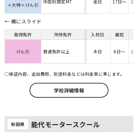
中型8t限定MT
金日
17日～
シ
＋大特＋けん引
取得免許
所持免許
入校日
最短
けん引
普通免許以上
木日
6日～
シ
○保証内容、追加費用、別途料金などは料金表に準じます。
学校詳細情報
能代モータースクール
秋田県