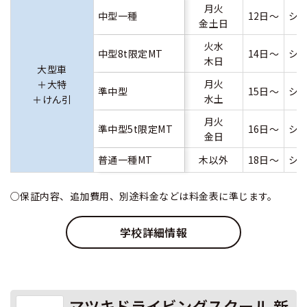
月火
中型一種
12日～
シ
金土日
火水
中型8t限定MT
14日～
シ
木日
大型車
月火
＋大特
準中型
15日～
シ
水土
＋けん引
月火
準中型5t限定MT
16日～
シ
金日
普通一種MT
木以外
18日～
シ
○保証内容、追加費用、別途料金などは料金表に準じます。
学校詳細情報
マツキドライビングスクール 新