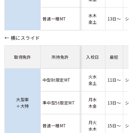
水木
普通一種MT
13日～
シ
金土
取得免許
所持免許
入校日
最短
火水
中型8t限定MT
11日～
シ
金土
大型車
月水
準中型5t限定MT
13日～
シ
＋大特
木金
月火
普通一種MT
15日～
シ
水木