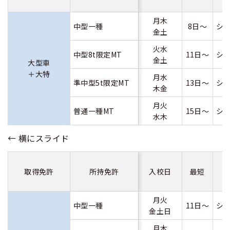
月木
中型一種
8日～
シ
金土
火水
中型8t限定MT
11日～
シ
金土
大型車
＋大特
月水
準中型5t限定MT
13日～
シ
木金
月火
普通一種MT
15日～
シ
水木
取得免許
所持免許
入校日
最短
月火
中型一種
11日～
シ
金土日
月木