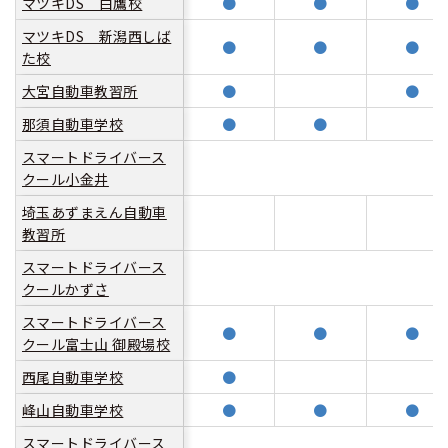
マツキDS 白鷹校
●
●
●
マツキDS 新潟西しば
合宿免許 よくある質問
●
●
●
た校
大宮自動車教習所
●
●
まるわかり！合宿免許Q＆A
那須自動車学校
●
●
スマートドライバース
クール小金井
埼玉あずまえん自動車
教習所
スマートドライバース
クールかずさ
スマートドライバース
●
●
●
クール富士山 御殿場校
西尾自動車学校
●
峰山自動車学校
●
●
●
スマートドライバース