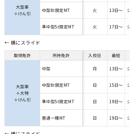
大型車
中型8t限定MT
火
13日～
シ
＋けん引
準中型5t限定MT
火
17日～
シ
取得免許
所持免許
入校日
最短
中型
月
13日～
シ
中型8t限定MT
日
15日～
シ
大型車
＋大特
＋けん引
準中型5t限定MT
日
19日～
シ
普通一種MT
日
19日～
シ