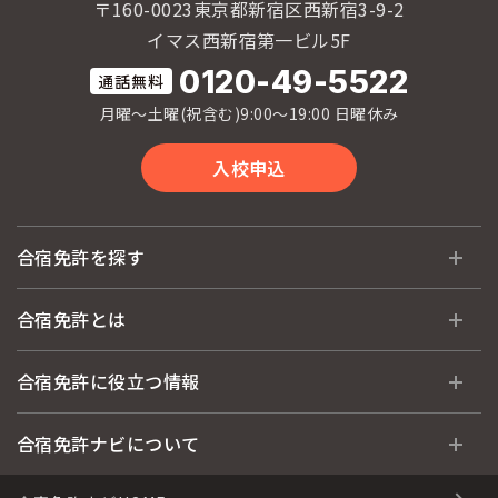
〒160-0023東京都新宿区西新宿3-9-2
イマス西新宿第一ビル5F
0120-49-5522
月曜〜土曜(祝含む)9:00〜19:00 日曜休み
入校申込
合宿免許を探す
全国 教習所一覧
合宿免許とは
教習所検索
合宿免許とは
合宿免許に役立つ情報
運転免許の種類(車種)
安心・お得・早い・充実の合宿免許
合宿免許に役立つ情報
合宿免許ナビについて
特集ページ一覧
合宿免許選びのアドバイス
合宿免許で最短合格するには