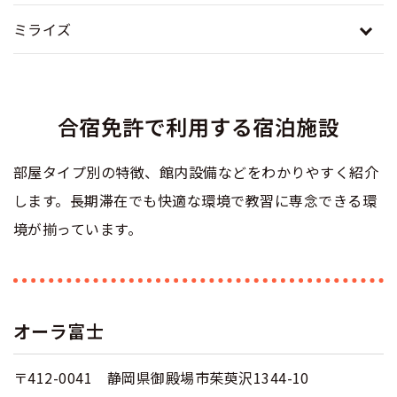
ミライズ
普通二種
中型二種
合宿免許 よくある質問
まるわかり！合宿免許Q＆A
大型二種
合宿免許で利用する宿泊施設
部屋タイプ別の特徴、館内設備などをわかりやすく紹介
します。長期滞在でも快適な環境で教習に専念できる環
境が揃っています。
オーラ富士
〒412-0041 静岡県御殿場市茱萸沢1344-10