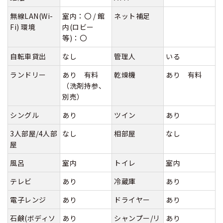
無線LAN(Wi-
室内：〇 / 館
ネット補足
Fi) 環境
内(ロビー
等)：〇
自転車貸出
なし
管理人
いる
ランドリー
あり 有料
乾燥機
あり 有料
（洗剤持参、
別売）
シングル
あり
ツイン
あり
3人部屋/4人部
なし
相部屋
なし
屋
風呂
室内
トイレ
室内
テレビ
あり
冷蔵庫
あり
電子レンジ
あり
ドライヤー
あり
石鹸(ボディソ
あり
シャンプー/リ
あり