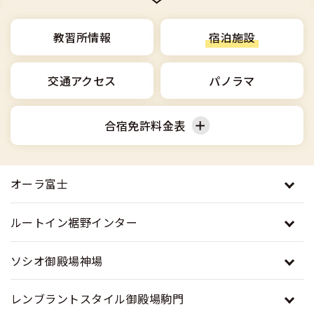
合宿免許選びのアドバイス
合宿免許で最短合格するには
会社情報・代表メッセージ
お気に入りの教習所一覧
格安シーズン料金
中型車
合宿免許の入校までの流れ
教習所情報
宿泊施設
高校生は運転免許を取れる？
会社概要
運転者適性診断
出発地別おすすめ校
合宿免許での免許取得の流れ
免許取消・失効による再取得
大型車
交通アクセス
パノラマ
会社沿革・歴史
0120-49-5522
こだわり、テーマから探す
合宿免許一日の過ごし方
冬・雪国の合宿免許は大丈夫？
登録商標
大特
合宿免許料金表
入校申込
360度パノラマ教習所
運転免許別モデルスケジュール
みんなが選んだ合宿免許の条件
個人情報の取扱い
けん引
教育訓練給付金制度
普通車
普通二輪
保護者の方へ
大型免許体験記
オーラ富士
参加規定
受験資格特例教習
合宿に関わる料金について
普通二種
大型二輪
準中型車
全国の運転免許試験場(免許センター)
特定商取引法に基づく表示
ルートイン裾野インター
お気に入りの教習所
合宿費用のお支払いについて
本免学科試験問題に挑戦
中型二種
中型車
大型車
ソシオ御殿場神場
合宿免許に必要な持ち物
レンブラントスタイル御殿場駒門
大型二種
大特
けん引
合宿免許 体験談・口コミ