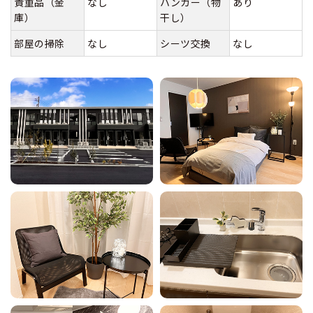
貴重品（金
なし
ハンガー（物
あり
庫）
干し）
部屋の掃除
なし
シーツ交換
なし