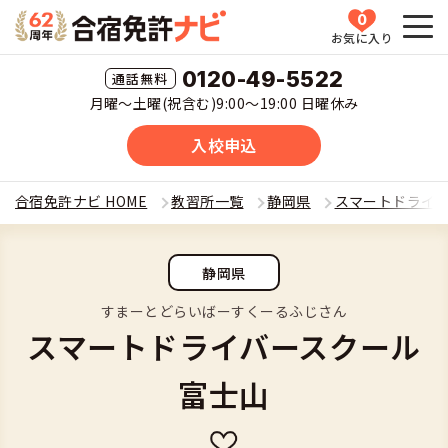
0
お気に入り
HOME
0120-49-5522
月曜〜土曜(祝含む)9:00〜19:00 日曜休み
教習所一覧
入校申込
運転免許の種類(車種)を選ぶ
合宿免許ナビ HOME
教習所一覧
静岡県
スマートドライ
合宿免許を探す
普通車
静岡県
全国 教習所一覧
合宿免許とは
普通二輪
すまーとどらいばーすくーるふじさん
スマートドライバースクール
教習所検索
合宿免許とは
合宿免許に役立つ情報
大型二輪
富士山
運転免許の種類(車種)
安心・お得・早い・充実の合宿免許
合宿免許に役立つ情報
合宿免許ナビについて
準中型車
特集ページ一覧