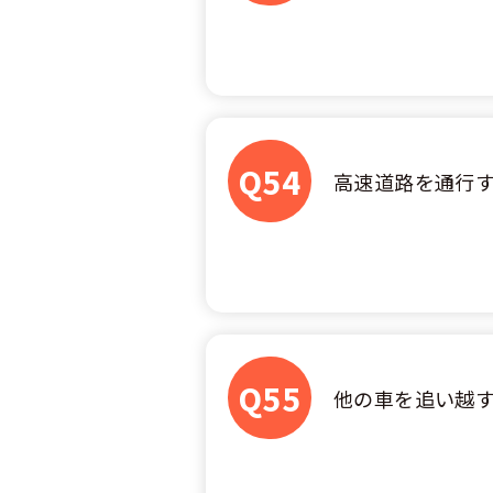
合宿免許 よ
まるわかり！
Q54
高速道路を通行
Q55
他の車を追い越