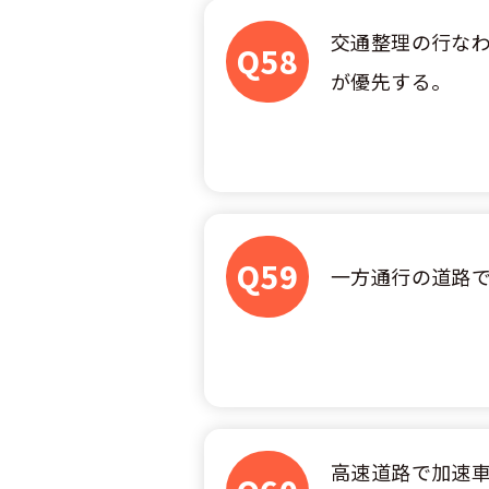
交通整理の行な
Q58
が優先する。
Q59
一方通行の道路
高速道路で加速