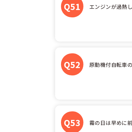
合宿免許選び
合宿免許で最
Q51
会社情報・代
お気に入りの
エンジンが過熱
格安シーズン
中型
合宿免許の入
高校生は運転
会社概要
運転者適性診
出発地別おす
合宿免許での
免許取消・失
大型
会社沿革・歴
こだわり、テ
合宿免許一日
冬・雪国の合
登録商標
大特
360度パノラ
運転免許別モ
みんなが選ん
Q52
個人情報の取
原動機付自転車
けん
教育訓練給付
保護者の方へ
大型免許体験
参加規定
受験資格特例
合宿に関わる
普通
全国の運転免
特定商取引法
お気に入りの
合宿費用のお
本免学科試験
中型
合宿免許に必
Q53
霧の日は早めに
大型
合宿免許 体