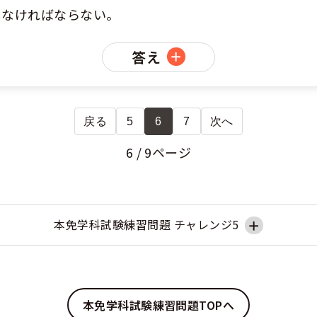
しなければならない。
答え
戻る
5
6
7
次へ
6 / 9ページ
本免学科試験練習問題 チャレンジ5
本免学科試験練習問題TOPへ