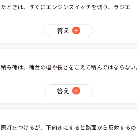
のアドバイス
短合格するには
表メッセージ
教習所一覧
したときは、すぐにエンジンスイッチを切り、ラジエー
料金
車
校までの流れ
免許を取れる？
断
すめ校
答え
免許取得の流れ
効による再取得
車
史
0120-49-5522
ーマから探す
の過ごし方
宿免許は大丈夫？
入校申込
マ教習所
デルスケジュール
だ合宿免許の条件
扱い
の積み荷は、荷台の幅や長さをこえて積んではならない
引
金制度
記
教習
答え
料金について
二種
許試験場(免許センター)
に基づく表示
教習所
支払いについて
問題に挑戦
二種
要な持ち物
前照灯をつけるが、下向きにすると路面から反射するの
二種
験談・口コミ