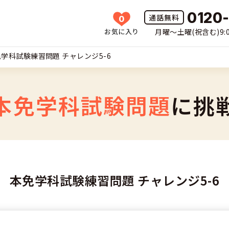
0120
0
お気に入り
月曜〜土曜(祝含む)9:0
HOME
学科試験練習問題 チャレンジ5-6
所一覧
許の種類(車種)を選ぶ
本免学科試験問題
に挑
免許を探す
車
覧
免許とは
二輪
本免学科試験練習問題 チャレンジ5-6
免許に役立つ情報
二輪
(車種)
早い・充実の合宿免許
立つ情報
免許ナビについて
型車
覧