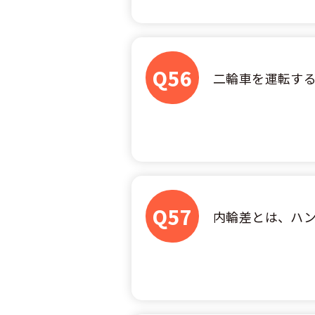
Q56
二輪車を運転す
Q57
内輪差とは、ハ