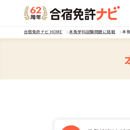
合宿免許ナビ HOME
本免学科試験問題に挑戦
本免
教習
運転免
合宿
普通
全国 教習所一
合宿
普通
教習所検索
合宿免許とは
合宿
大型
運転免許の種類
安心・お得・
合宿免許に役
合宿
準中
特集ページ一