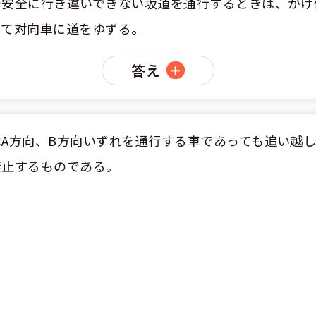
安全に行き違いできない坂道を通行するときは、がけ側
のアドバイス
短合格するには
表メッセージ
教習所一覧
して対向車に道をゆずる。
料金
車
校までの流れ
免許を取れる？
断
すめ校
答え
免許取得の流れ
効による再取得
車
史
0120-49-5522
ーマから探す
の過ごし方
宿免許は大丈夫？
入校申込
マ教習所
A方向、B方向いずれを通行する車であっても追い越
デルスケジュール
だ合宿免許の条件
扱い
禁止するものである。
引
金制度
記
教習
料金について
二種
許試験場(免許センター)
に基づく表示
教習所
支払いについて
問題に挑戦
二種
要な持ち物
二種
験談・口コミ