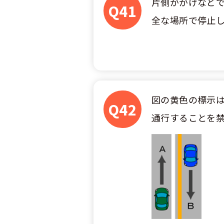
片側ががけなどで
合宿免許選び
合宿免許で最
Q41
会社情報・代
お気に入りの
全な場所で停止
格安シーズン
中型
合宿免許の入
高校生は運転
会社概要
運転者適性診
出発地別おす
合宿免許での
免許取消・失
大型
会社沿革・歴
こだわり、テ
合宿免許一日
冬・雪国の合
登録商標
大特
360度パノラ
図の黄色の標示は
運転免許別モ
みんなが選ん
Q42
個人情報の取
通行することを
けん
教育訓練給付
保護者の方へ
大型免許体験
参加規定
受験資格特例
合宿に関わる
普通
全国の運転免
特定商取引法
お気に入りの
合宿費用のお
本免学科試験
中型
合宿免許に必
大型
合宿免許 体