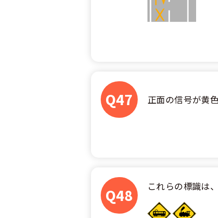
Q47
正面の信号が黄
これらの標識は
Q48