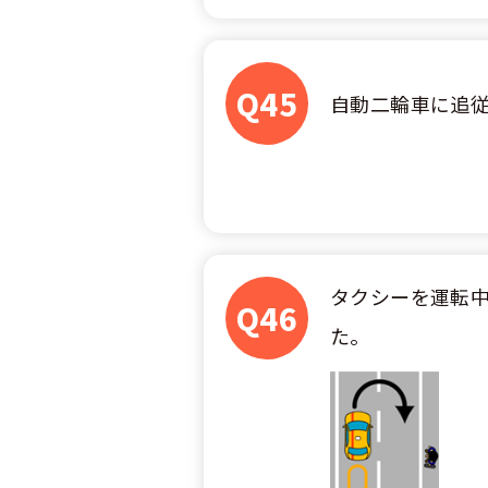
Q45
自動二輪車に追
タクシーを運転
Q46
た。