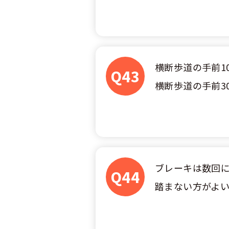
合宿免許 よ
まるわかり！
横断歩道の手前1
Q43
横断歩道の手前3
ブレーキは数回
Q44
踏まない方がよ