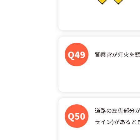
Q49
警察官が灯火を
道路の左側部分が
Q50
ライン)があると