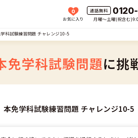
0120
0
お気に入り
月曜〜土曜(祝含む)9:0
HOME
学科試験練習問題 チャレンジ10-5
所一覧
許の種類(車種)を選ぶ
本免学科試験問題
に挑
免許を探す
車
覧
免許とは
二輪
本免学科試験練習問題 チャレンジ10-5
免許に役立つ情報
二輪
(車種)
早い・充実の合宿免許
立つ情報
免許ナビについて
型車
覧