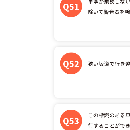
車掌が乗務しな
合宿免許選び
合宿免許で最
Q51
会社情報・代
お気に入りの
除いて警音器を
格安シーズン
中型
合宿免許の入
高校生は運転
会社概要
運転者適性診
出発地別おす
合宿免許での
免許取消・失
大型
会社沿革・歴
こだわり、テ
合宿免許一日
冬・雪国の合
登録商標
大特
360度パノラ
運転免許別モ
みんなが選ん
Q52
個人情報の取
狭い坂道で行き
けん
教育訓練給付
保護者の方へ
大型免許体験
参加規定
受験資格特例
合宿に関わる
普通
全国の運転免
特定商取引法
お気に入りの
合宿費用のお
本免学科試験
中型
合宿免許に必
この標識のある
Q53
大型
行することがで
合宿免許 体