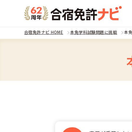
合宿免許ナビ HOME
本免学科試験問題に挑戦
本免
教習
運転免
合宿
普通
全国 教習所一
合宿
普通
教習所検索
合宿免許とは
合宿
大型
運転免許の種類
安心・お得・
合宿免許に役
合宿
準中
特集ページ一