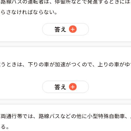
い路線バスの運転者は、停留所などで発進するときには
のアドバイス
短合格するには
表メッセージ
教習所一覧
鳴らさなければならない。
料金
車
校までの流れ
免許を取れる？
断
すめ校
答え
免許取得の流れ
効による再取得
車
史
0120-49-5522
ーマから探す
の過ごし方
宿免許は大丈夫？
入校申込
マ教習所
デルスケジュール
だ合宿免許の条件
扱い
違うときは、下りの車が加速がつくので、上りの車がゆ
引
金制度
記
教習
答え
料金について
二種
許試験場(免許センター)
に基づく表示
教習所
支払いについて
問題に挑戦
二種
要な持ち物
車両通行帯では、路線バスなどの他に小型特殊自動車、
二種
きる。
験談・口コミ