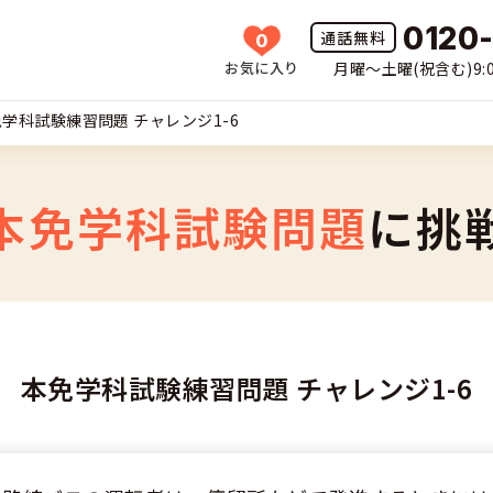
0120
0
お気に入り
月曜〜土曜(祝含む)9:0
HOME
学科試験練習問題 チャレンジ1-6
所一覧
許の種類(車種)を選ぶ
本免学科試験問題
に挑
免許を探す
車
覧
免許とは
二輪
本免学科試験練習問題 チャレンジ1-6
免許に役立つ情報
二輪
(車種)
早い・充実の合宿免許
立つ情報
免許ナビについて
型車
覧