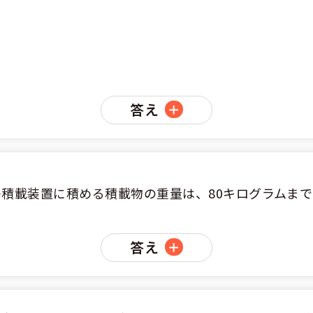
くある質問
合宿免許Q＆A
答え
積載装置に積める積載物の重量は、80キログラムま
答え