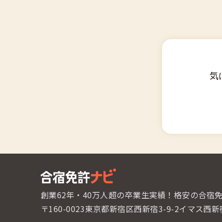
気
創業62年・40万人超の卒業生実績！
格安の合宿
〒160-0023東京都新宿区西新宿3-9-2
イマス西新