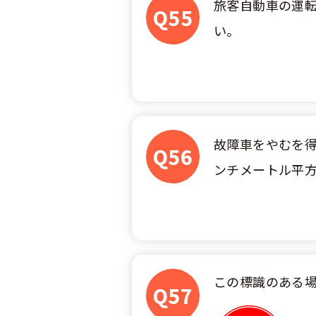
旅客自動車の運
Q55
い。
故障車をやむを得
Q56
ンチメートル平
この標識のある
Q57