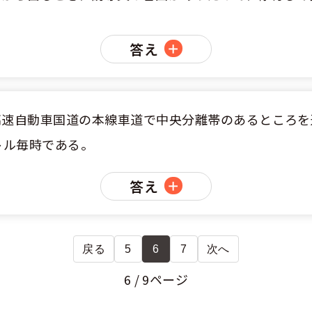
答え
高速自動車国道の本線車道で中央分離帯のあるところを
トル毎時である。
答え
戻る
5
6
7
次へ
6 / 9ページ