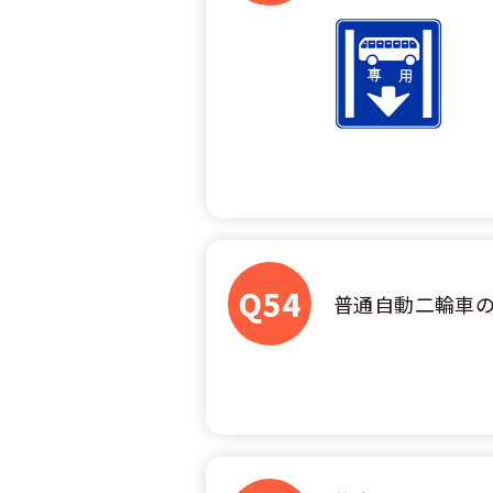
合宿免許 よ
まるわかり！
Q54
普通自動二輪車の