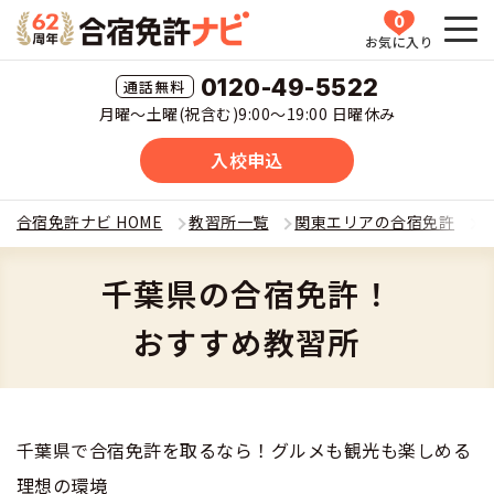
0
お気に入り
HOME
0120-49-5522
月曜〜土曜(祝含む)9:00〜19:00 日曜休み
教習所一覧
入校申込
運転免許の種類(車種)を選ぶ
合宿免許ナビ HOME
教習所一覧
関東エリアの合宿免許
合宿免許を探す
普通車
千葉県の合宿免許！
全国 教習所一覧
合宿免許とは
おすすめ教習所
普通二輪
教習所検索
合宿免許とは
合宿免許に役立つ情報
大型二輪
運転免許の種類(車種)
安心・お得・早い・充実の合宿免許
千葉県で合宿免許を取るなら！グルメも観光も楽しめる
合宿免許に役立つ情報
合宿免許ナビについて
準中型車
理想の環境
特集ページ一覧