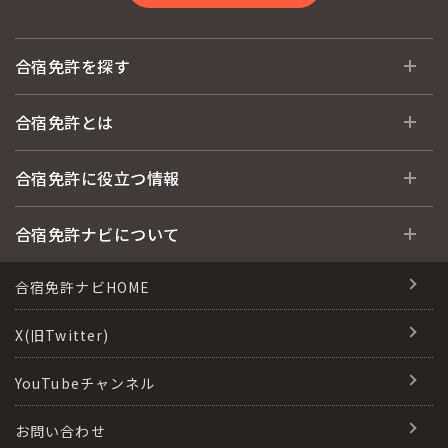
合宿免許を探す
全国 教習所一覧
合宿免許とは
教習所検索
合宿免許とは
合宿免許に役立つ情報
運転免許の種類(車種)
安心・お得・早い・充実の合宿免許
合宿免許に役立つ情報
合宿免許ナビについて
特集ページ一覧
合宿免許選びのアドバイス
合宿免許で最短合格するには
会社情報・代表メッセージ
合宿免許ナビHOME
格安シーズン料金
合宿免許の入校までの流れ
高校生は運転免許を取れる？
会社概要
X(旧Twitter)
出発地別おすすめ校
合宿免許での免許取得の流れ
免許取消・失効による再取得
会社沿革・歴史
YouTubeチャンネル
こだわり、テーマから探す
合宿免許一日の過ごし方
冬・雪国の合宿免許は大丈夫？
登録商標
お問い合わせ
360度パノラマ教習所
運転免許別モデルスケジュール