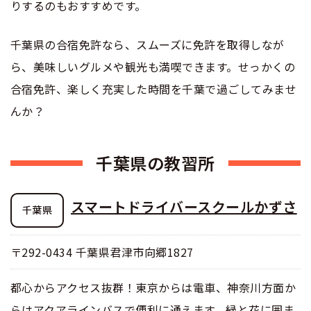
りするのもおすすめです。
合宿免許 よくある質問
千葉県の合宿免許なら、スムーズに免許を取得しなが
まるわかり！合宿免許Q＆A
ら、美味しいグルメや観光も満喫できます。せっかくの
合宿免許、楽しく充実した時間を千葉で過ごしてみませ
んか？
千葉県の教習所
スマートドライバースクールかずさ
千葉県
〒292-0434 千葉県君津市向郷1827
都心からアクセス抜群！東京からは電車、神奈川方面か
らはアクアラインバスで便利に通えます。緑と花に囲ま