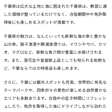
合宿免許選びのアドバイス
合宿免許で最短合格するには
会社情報・代表メッセージ
お気に入りの教習所一覧
千葉県は広大な土地と海に囲まれた千葉県は、教習に適
格安シーズン料金
中型車
合宿免許の入校までの流れ
した環境が整っているだけでなく、合宿期間中や免許取
高校生は運転免許を取れる？
会社概要
運転者適性診断
得後にも楽しめるスポットが満載です。
出発地別おすすめ校
合宿免許での免許取得の流れ
免許取消・失効による再取得
大型車
会社沿革・歴史
0120-49-5522
こだわり、テーマから探す
千葉県の魅力は、なんといっても新鮮な海の幸と豊かな
合宿免許一日の過ごし方
冬・雪国の合宿免許は大丈夫？
登録商標
大特
山の幸。銚子漁港や勝浦漁港では、イワシやサバ、カツ
入校申込
360度パノラマ教習所
運転免許別モデルスケジュール
みんなが選んだ合宿免許の条件
オ、マグロなど、新鮮な魚介類が豊富に水揚げされま
個人情報の取扱い
けん引
教育訓練給付金制度
す。また、落花生や皇室献上品としても知られる枇杷な
保護者の方へ
大型免許体験記
参加規定
ど、千葉ならではの特産品も楽しめます。
受験資格特例教習
合宿に関わる料金について
普通二種
全国の運転免許試験場(免許センター)
特定商取引法に基づく表示
さらに、千葉には観光スポットも充実。世界的に有名な
お気に入りの教習所
合宿費用のお支払いについて
本免学科試験問題に挑戦
テーマパークや、四季折々の景色が楽しめる自然豊かな
中型二種
エリアも多数あります。合宿中の空き時間にリフレッシ
合宿免許に必要な持ち物
ュしたり、免許を取得した後にドライブしながら訪れた
大型二種
合宿免許 体験談・口コミ