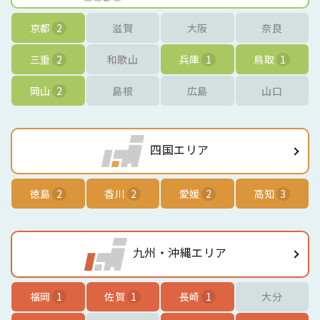
京都
2
滋賀
大阪
奈良
三重
2
和歌山
兵庫
1
鳥取
1
岡山
2
島根
広島
山口
四国エリア
徳島
2
香川
2
愛媛
2
高知
3
九州・沖縄エリア
福岡
1
佐賀
1
長崎
1
大分