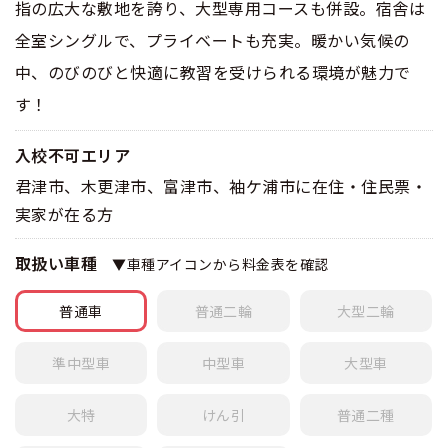
指の広大な敷地を誇り、大型専用コースも併設。宿舎は
全室シングルで、プライベートも充実。暖かい気候の
中、のびのびと快適に教習を受けられる環境が魅力で
す！
入校不可エリア
君津市、木更津市、富津市、袖ケ浦市に在住・住民票・
実家が在る方
取扱い車種
▼車種アイコンから料金表を確認
普通車
普通
二輪
大型
二輪
準中型車
中型車
大型車
大特
けん引
普通
二種