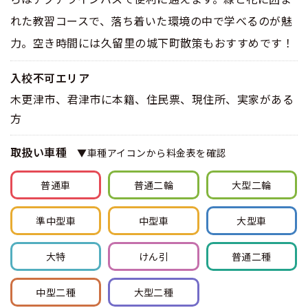
れた教習コースで、落ち着いた環境の中で学べるのが魅
力。空き時間には久留里の城下町散策もおすすめです！
入校不可エリア
木更津市、君津市に本籍、住民票、現住所、実家がある
方
取扱い車種
▼車種アイコンから料金表を確認
普通車
普通
二輪
大型
二輪
準中型車
中型車
大型車
大特
けん引
普通
二種
中型
二種
大型
二種