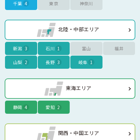
千葉
4
東京
神奈川
北陸・中部エリア
新潟
3
石川
1
富山
福井
山梨
2
長野
3
岐阜
1
東海エリア
静岡
4
愛知
2
関西・中国エリア