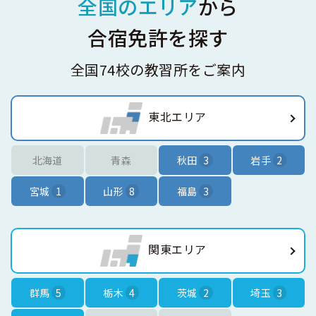
全国のエリア
から
合宿免許を探す
全国74校の教習所をご案内
東北エリア
北海道
青森
秋田
3
岩手
2
宮城
1
山形
8
福島
3
関東エリア
群馬
5
栃木
4
茨城
2
埼玉
3