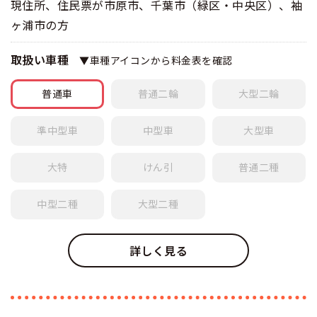
現住所、住民票が市原市、千葉市（緑区・中央区）、袖
ヶ浦市の方
取扱い車種
▼車種アイコンから料金表を確認
普通車
普通
二輪
大型
二輪
準中型車
中型車
大型車
大特
けん引
普通
二種
中型
二種
大型
二種
詳しく見る