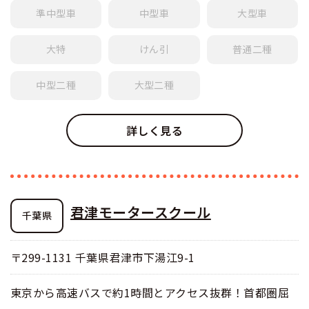
準中型車
中型車
大型車
大特
けん引
普通
二種
中型
二種
大型
二種
詳しく見る
君津モータースクール
千葉県
〒299-1131 千葉県君津市下湯江9-1
東京から高速バスで約1時間とアクセス抜群！首都圏屈