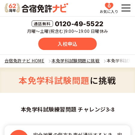
0
お気に入り
HOME
0120-49-5522
月曜〜土曜(祝含む)9:00〜19:00 日曜休み
教習所一覧
入校申込
運転免許の種類(車種)を選ぶ
合宿免許ナビ HOME
本免学科試験問題に挑戦
本免学科試験練
合宿免許を探す
普通車
本免学科試験問題
に挑戦
全国 教習所一覧
合宿免許とは
普通二輪
教習所検索
合宿免許とは
合宿免許に役立つ情報
本免学科試験練習問題 チャレンジ3-8
大型二輪
運転免許の種類(車種)
安心・お得・早い・充実の合宿免許
合宿免許に役立つ情報
合宿免許ナビについて
準中型車
特集ページ一覧
安全地帯の側方を車が通行するとき、安