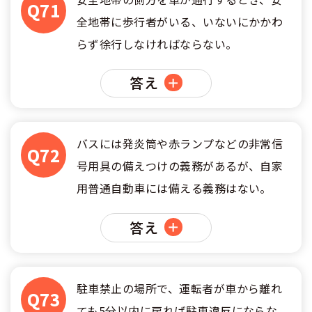
合宿免許選びのアドバイス
Q71
合宿免許で最短合格するには
会社情報・代表メッセージ
お気に入りの教習所一覧
全地帯に歩行者がいる、いないにかかわ
格安シーズン料金
中型車
合宿免許の入校までの流れ
高校生は運転免許を取れる？
らず徐行しなければならない。
会社概要
運転者適性診断
出発地別おすすめ校
合宿免許での免許取得の流れ
免許取消・失効による再取得
大型車
答え
会社沿革・歴史
0120-49-5522
こだわり、テーマから探す
合宿免許一日の過ごし方
冬・雪国の合宿免許は大丈夫？
登録商標
大特
入校申込
360度パノラマ教習所
運転免許別モデルスケジュール
バスには発炎筒や赤ランプなどの非常信
みんなが選んだ合宿免許の条件
個人情報の取扱い
Q72
けん引
号用具の備えつけの義務があるが、自家
教育訓練給付金制度
保護者の方へ
大型免許体験記
参加規定
用普通自動車には備える義務はない。
受験資格特例教習
合宿に関わる料金について
普通二種
全国の運転免許試験場(免許センター)
特定商取引法に基づく表示
答え
お気に入りの教習所
合宿費用のお支払いについて
本免学科試験問題に挑戦
中型二種
合宿免許に必要な持ち物
駐車禁止の場所で、運転者が車から離れ
Q73
大型二種
合宿免許 体験談・口コミ
ても5分以内に戻れば駐車違反にならな