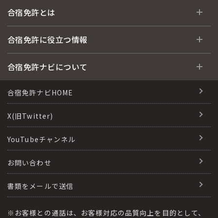
全国 教習所一覧
合宿免許とは
教習所検索
合宿免許とは
合宿免許に役立つ情報
運転免許の種類(車種)
安心・お得・早い・充実の合宿免許
合宿免許に役立つ情報
合宿免許ナビについて
特集ページ一覧
合宿免許選びのアドバイス
合宿免許で最短合格するには
会社情報・代表メッセージ
合宿免許ナビHOME
格安シーズン料金
合宿免許の入校までの流れ
高校生は運転免許を取れる？
会社概要
X(旧Twitter)
出発地別おすすめ校
合宿免許での免許取得の流れ
免許取消・失効による再取得
会社沿革・歴史
YouTubeチャンネル
こだわり、テーマから探す
合宿免許一日の過ごし方
冬・雪国の合宿免許は大丈夫？
登録商標
お問い合わせ
360度パノラマ教習所
運転免許別モデルスケジュール
みんなが選んだ合宿免許の条件
参加規定
教育訓練給付金制度
書類をメールで送信
保護者の方へ
大型免許体験記
個人情報の取扱い
受験資格特例教習
合宿に関わる料金について
※お客様との通話は、お客様対応の品質向上を目的として、
全国の運転免許試験場(免許センター)