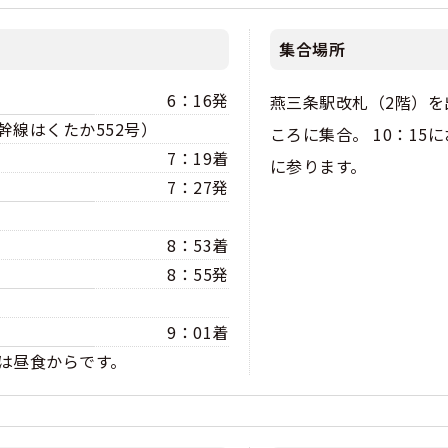
集合場所
6：16発
燕三条駅改札（2階）を
幹線はくたか552号）
ころに集合。 10：15
7：19着
に参ります。
7：27発
8：53着
8：55発
9：01着
は昼食からです。