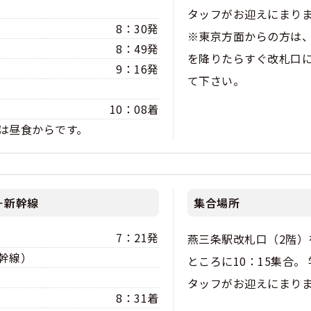
タッフがお迎えにまり
8：30発
くある質問
※東京方面からの方は
8：49発
を降りたらすぐ改札口
合宿免許Q＆A
9：16発
て下さい。
10：08着
は昼食からです。
＋新幹線
集合場所
7：21発
燕三条駅改札口（2階）
幹線）
ところに10：15集合。
タッフがお迎えにまり
8：31着