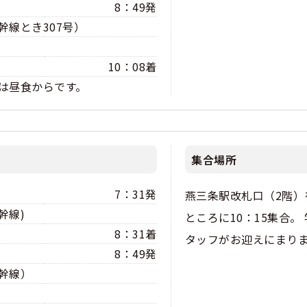
8：49発
幹線とき307号）
10：08着
は昼食からです。
集合場所
7：31発
燕三条駅改札口（2階）
幹線)
ところに10：15集合。
8：31着
タッフがお迎えにまり
8：49発
幹線）