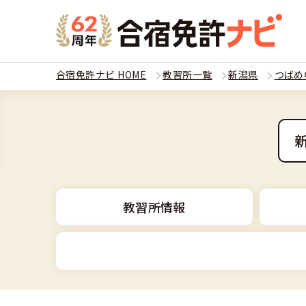
合宿免許ナビ HOME
教習所一覧
新潟県
つばめ
教習
運転免
合宿
普通
全国 教習所一
合宿
教習所情報
普通
教習所検索
合宿免許とは
合宿
大型
運転免許の種類
安心・お得・
合宿免許に役
合宿
準中
普通車
特集ページ一