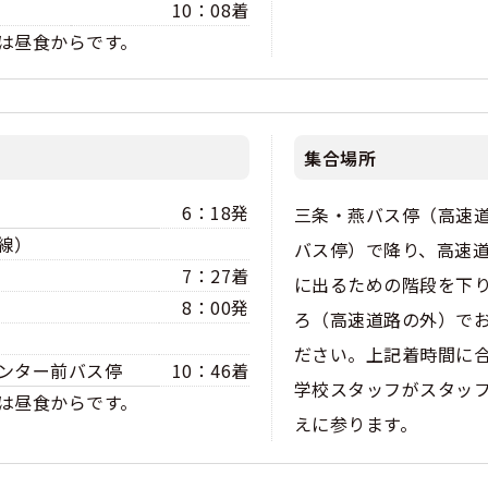
10：08着
は昼食からです。
集合場所
6：18発
三条・燕バス停（高速
線）
バス停）で降り、高速
7：27着
に出るための階段を下
8：00発
ろ（高速道路の外）で
ださい。上記着時間に
ンター前バス停
10：46着
学校スタッフがスタッ
は昼食からです。
えに参ります。