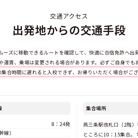
のアドバイス
短合格するには
表メッセージ
教習所一覧
料金
車
交通アクセス
校までの流れ
免許を取れる？
断
出発地からの交通手段
すめ校
免許取得の流れ
効による再取得
車
史
0120-49-5522
ーマから探す
の過ごし方
宿免許は大丈夫？
ムーズに移動できるルートを確認して、快適に合宿免許へ出
入校申込
マ教習所
デルスケジュール
刻や運賃、乗場は変更される場合があります。必ずご自身でも
だ合宿免許の条件
扱い
定の集合時間に遅れると入校できず、お帰りいただく場合がご
引
金制度
記
教習
料金について
二種
許試験場(免許センター)
に基づく表示
教習所
支払いについて
線
集合場所
問題に挑戦
二種
要な持ち物
8：24発
燕三条駅改札口（2階）
二種
幹線）
ところに10：15集合。
験談・口コミ