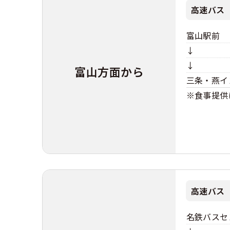
高速バス
富山駅前
↓
↓
富山方面から
三条・燕イ
※食事提供
高速バス
名鉄バスセ