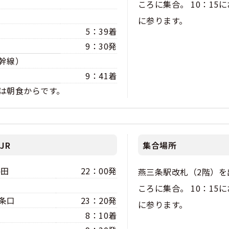
ころに集合。 10：15
に参ります。
5：39着
9：30発
幹線）
9：41着
は朝食からです。
JR
集合場所
梅田
22：00発
燕三条駅改札（2階）を
ころに集合。 10：15
条口
23：20発
に参ります。
8：10着