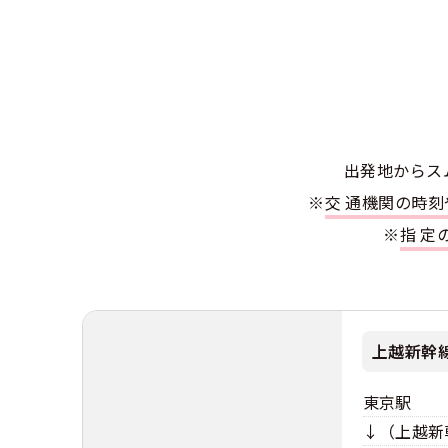
合宿免許選び
合宿免許で最
会社情報・代
お気に入りの
格安シーズン
中型
合宿免許の入
高校生は運転
会社概要
運転者適性診
出発地別おす
合宿免許での
免許取消・失
大型
会社沿革・歴
こだわり、テ
合宿免許一日
冬・雪国の合
登録商標
出発地からス
大特
360度パノラ
運転免許別モ
※
交通機関の時
みんなが選ん
個人情報の取
※
指
けん
教育訓練給付
保護者の方へ
大型免許体験
参加規定
受験資格特例
合宿に関わる
普通
全国の運転免
特定商取引法
お気に入りの
合宿費用のお
上越新幹
本免学科試験
中型
合宿免許に必
東京駅
大型
↓（上越新
合宿免許 体