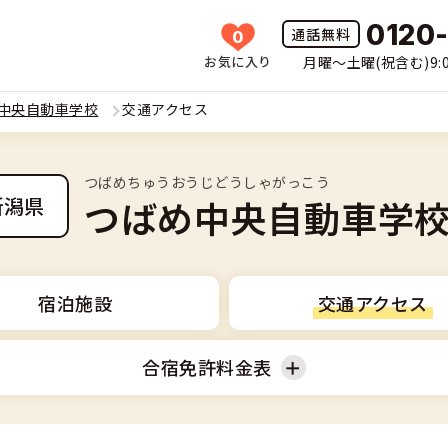
0120
0
お気に入り
月曜〜土曜(祝含む)9:0
HOME
中央自動車学校
交通アクセス
所一覧
つばめちゅうおうじどうしゃがっこう
許の種類(車種)を選ぶ
つばめ中央自動車学
新潟県
免許を探す
車
覧
免許とは
宿泊施設
交通アクセス
二輪
免許に役立つ情報
合宿免許料金表
二輪
(車種)
早い・充実の合宿免許
立つ情報
免許ナビについて
型車
普通二輪
覧