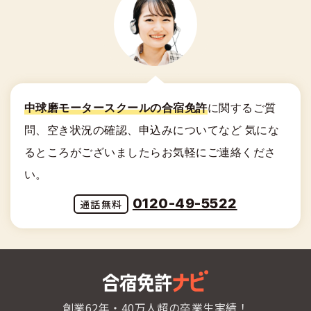
23
水
21
木
19
金
17
水
15
木
30
水
10/14卒
10/17卒
28
水
11/13卒
11/16卒
26
木
24
木
22
金
20
土
18
木
16
金
29
木
27
金
25
金
23
土
21
日
19
金
17
土
30
金
28
土
12/11卒
12/14卒
26
土
24
日
22
月
20
土
18
日
31
土
11/13卒
11/16卒
29
日
27
日
25
月
23
火
21
日
19
月
30
月
28
月
26
火
24
水
中球磨モータースクールの合宿免許
に関する
ご質
22
月
20
火
29
火
27
水
25
木
23
火
問、空き状況の確認、申込みについてなど
気にな
21
水
30
水
28
木
26
金
24
水
22
木
るところがございましたらお気軽にご連絡くださ
31
木
29
金
27
土
25
木
23
金
い。
30
土
28
日
26
金
24
土
0120-49-5522
31
日
27
土
25
日
28
日
26
月
29
月
27
火
30
火
28
水
31
水
29
木
創業62年・40万人超の卒業生実績！