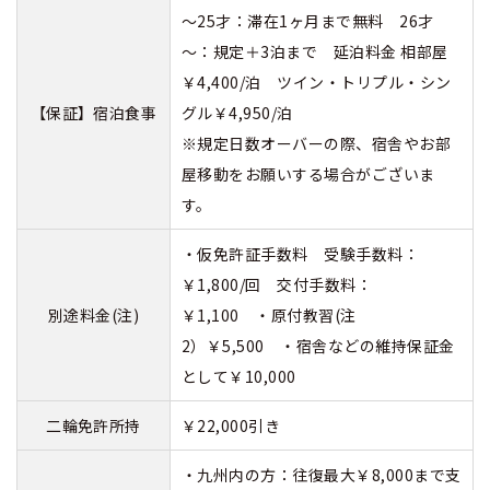
～25才：滞在1ヶ月まで無料 26才
～：規定＋3泊まで 延泊料金 相部屋
￥4,400/泊 ツイン・トリプル・シン
【保証】宿泊食事
グル￥4,950/泊
※規定日数オーバーの際、宿舎やお部
屋移動をお願いする場合がございま
す。
・仮免許証手数料 受験手数料：
￥1,800/回 交付手数料：
別途料金(注)
￥1,100 ・原付教習(注
2）￥5,500 ・宿舎などの維持保証金
として￥10,000
二輪免許所持
￥22,000引き
・九州内の方：往復最大￥8,000まで支