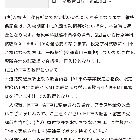
日) ※教習日数：9泊10日～
(注)入校時、教習所にてお支払いいただく料金となります。維持
保証金は、入校期間中に施設の破損等がない場合、卒業時に返
金となります。仮免学科試験不合格の場合、2回目から仮免学科
試験料￥1,800/回が別途必要となります。仮免学科試験に3回不
合格になった方は、一時帰宅(交通費自己負担)していただき住民
票所在地の試験場で合格後、再入校となります。
(注1)MT車の教習について
・道路交通法改正後の教習内容【AT車の卒業検定合格後、限定
解除(AT限定免許からMT免許に切り替える教習4時限＋MT車審
査を行います)】での取得となります
・入校後、MT車→AT車に変更される場合、プラス料金の返金
はございませんので、ご注意ください(MT車の教習・審査の受
講前も含む)。(注2）原付免許をお持ちでない方は、原付教習が
学校で実施されます(長袖長ズボンを持参ください）。
※混雑状況により学校提携ホテルへご移動いただく場合がござ