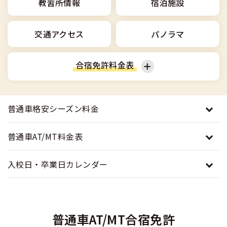
合宿免許選びのアドバイス
教習所情報
宿泊施設
合宿免許で最短合格するには
会社情報・代表メッセージ
お気に入りの教習所一覧
格安シーズン料金
中型車
合宿免許の入校までの流れ
高校生は運転免許を取れる？
交通アクセス
パノラマ
会社概要
運転者適性診断
出発地別おすすめ校
合宿免許での免許取得の流れ
免許取消・失効による再取得
大型車
会社沿革・歴史
合宿免許料金表
0120-49-5522
こだわり、テーマから探す
合宿免許一日の過ごし方
冬・雪国の合宿免許は大丈夫？
登録商標
大特
入校申込
360度パノラマ教習所
普通車
普通二輪
運転免許別モデルスケジュール
みんなが選んだ合宿免許の条件
普通車格安シーズン料金
個人情報の取扱い
けん引
教育訓練給付金制度
保護者の方へ
大型免許体験記
参加規定
普通車AT/MT料金表
受験資格特例教習
合宿に関わる料金について
普通二種
全国の運転免許試験場(免許センター)
特定商取引法に基づく表示
入校日・卒業日カレンダー
お気に入りの教習所
合宿費用のお支払いについて
本免学科試験問題に挑戦
中型二種
合宿免許に必要な持ち物
大型二種
普通車AT/MT合宿免許
合宿免許 体験談・口コミ