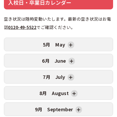
入校日・卒業日カレンダー
空き状況は随時変動いたします。最新の空き状況はお電
話
0120-49-5522
でご確認ください。
5月 May
日
曜日
AT卒業日
MT卒業日
6月 June
1
金
2
土
日
曜日
AT卒業日
MT卒業日
7月 July
3
日
1
月
4
月
2
火
日
曜日
AT卒業日
MT卒業日
8月 August
5
火
3
水
6/17卒
6/20卒
1
水
7/15卒
7/18卒
6
水
4
木
2
木
日
曜日
AT卒業日
MT卒業日
9月 September
7
木
5
金
3
金
1
土
8/14卒