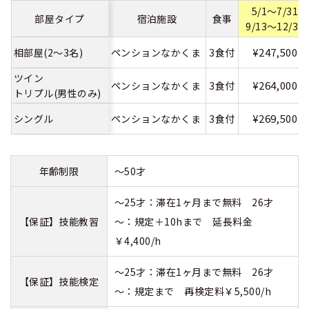
5/1～7/31
部屋タイプ
宿泊施設
食事
9/13～12/31
¥247,500
相部屋(2～3名)
ペンションなかくま
3食付
ツイン
¥264,000
ペンションなかくま
3食付
トリプル(男性のみ)
¥269,500
シングル
ペンションなかくま
3食付
年齢制限
～50才
～25才：滞在1ヶ月まで無料 26才
【保証】技能教習
～：規定＋10hまで 延長料金
￥4,400/h
～25才：滞在1ヶ月まで無料 26才
【保証】技能検定
～：規定まで 再検定料￥5,500/h