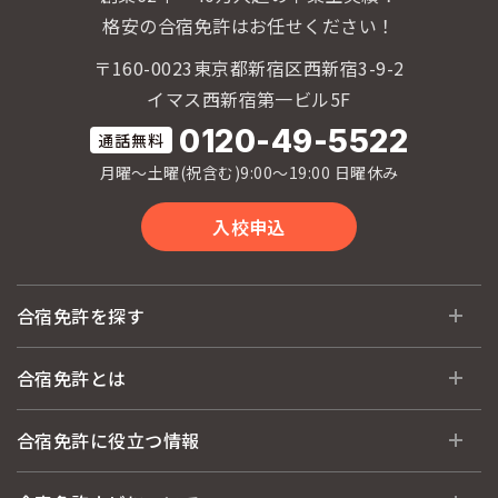
30
金
格安の合宿免許はお任せください！
〒160-0023東京都新宿区西新宿3-9-2
イマス西新宿第一ビル5F
0120-49-5522
月曜〜土曜(祝含む)9:00〜19:00 日曜休み
入校申込
合宿免許を探す
全国 教習所一覧
合宿免許とは
教習所検索
合宿免許とは
合宿免許に役立つ情報
運転免許の種類(車種)
安心・お得・早い・充実の合宿免許
合宿免許に役立つ情報