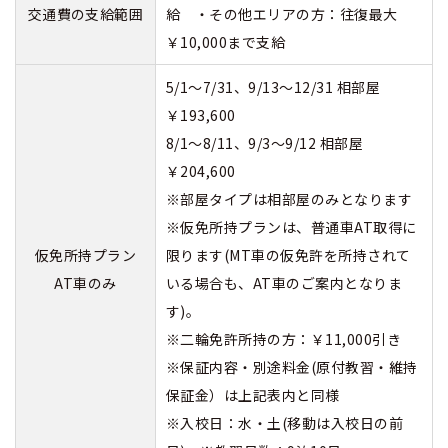
交通費の支給範囲
給 ・その他エリアの方：往復最大
￥10,000まで支給
5/1～7/31、9/13～12/31 相部屋
￥193,600
8/1～8/11、9/3～9/12 相部屋
￥204,600
※部屋タイプは相部屋のみとなります
※仮免所持プランは、普通車AT取得に
仮免所持プラン
限ります(MT車の仮免許を所持されて
AT車のみ
いる場合も、AT車のご案内となりま
す)。
※二輪免許所持の方：￥11,000引き
※保証内容・別途料金(原付教習・維持
保証金）は上記表内と同様
※入校日：水・土(移動は入校日の前