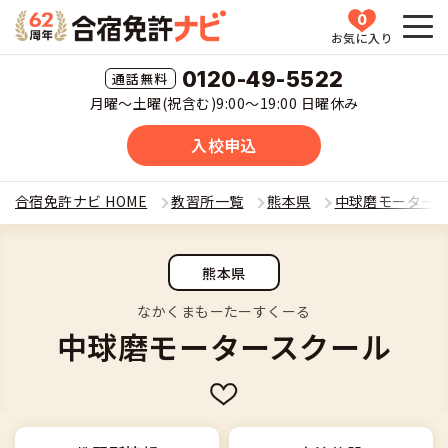
0
お気に入り
HOME
0120-49-5522
月曜〜土曜(祝含む)9:00〜19:00 日曜休み
教習所一覧
入校申込
運転免許の種類(車種)を選ぶ
合宿免許ナビ HOME
教習所一覧
熊本県
中球磨モーター
合宿免許を探す
普通車
熊本県
全国 教習所一覧
合宿免許とは
普通二輪
なかくまもーたーすくーる
中球磨モータースクール
教習所検索
合宿免許とは
合宿免許に役立つ情報
大型二輪
運転免許の種類(車種)
安心・お得・早い・充実の合宿免許
合宿免許に役立つ情報
合宿免許ナビについて
準中型車
特集ページ一覧