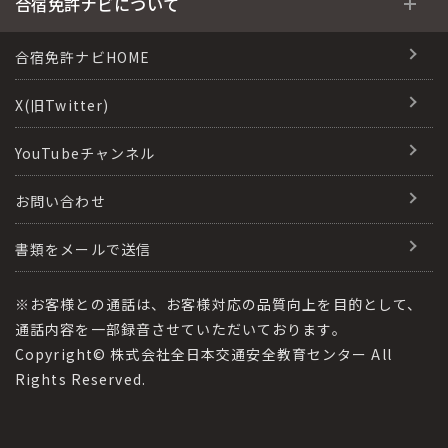
合宿免許ナビについて
特集ページ一覧
合宿免許選びのアドバイス
合宿免許で最短合格するには
会社情報・代表メッセージ
合宿免許ナビHOME
格安シーズン料金
合宿免許の入校までの流れ
高校生は運転免許を取れる？
会社概要
X(旧Twitter)
出発地別おすすめ校
合宿免許での免許取得の流れ
免許取消・失効による再取得
会社沿革・歴史
YouTubeチャンネル
こだわり、テーマから探す
合宿免許一日の過ごし方
冬・雪国の合宿免許は大丈夫？
登録商標
お問い合わせ
360度パノラマ教習所
運転免許別モデルスケジュール
みんなが選んだ合宿免許の条件
参加規定
教育訓練給付金制度
書類をメールで送信
保護者の方へ
大型免許体験記
個人情報の取扱い
受験資格特例教習
合宿に関わる料金について
※お客様との通話は、お客様対応の品質向上を目的として、
全国の運転免許試験場(免許センター)
特定商取引法に基づく表記
通話内容を一部録音させていただいております。
合宿費用のお支払いについて
Copyright© 株式会社全日本交通安全教育センター All
本免学科試験問題に挑戦
運転者適性診断
Rights Reserved.
合宿免許に必要な持ち物
合宿免許 体験談・口コミ