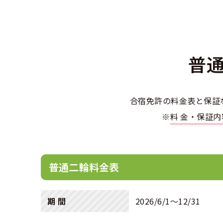
合宿免許選び
合宿免許で最
会社情報・代
お気に入りの
格安シーズン
中型
合宿免許の入
高校生は運転
会社概要
運転者適性診
出発地別おす
合宿免許での
免許取消・失
大型
普
会社沿革・歴
こだわり、テ
合宿免許一日
冬・雪国の合
登録商標
大特
360度パノラ
運転免許別モ
合宿免許の料金表と保証
みんなが選ん
個人情報の取
※
料金・保証
けん
教育訓練給付
保護者の方へ
大型免許体験
参加規定
受験資格特例
合宿に関わる
普通
全国の運転免
特定商取引法
普通二輪料金表
お気に入りの
合宿費用のお
本免学科試験
中型
合宿免許に必
期 間
2026/6/1〜12/31
大型
合宿免許 体