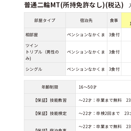
普通二輪MT(所持免許なし)(税込)
合宿免許 よ
部屋タイプ
宿泊先
食事
まるわかり！
相部屋
ペンションなかくま
3食付
ツイン
トリプル（男性の
ペンションなかくま
3食付
み)
シングル
ペンションなかくま
3食付
年齢制限
16～50才
【保証】技能教習
～22才：卒業まで無料 23
【保証】技能検定
～22才：卒検2回まで 23
～22才：卒業まで無料 23
【保証】宿泊食事