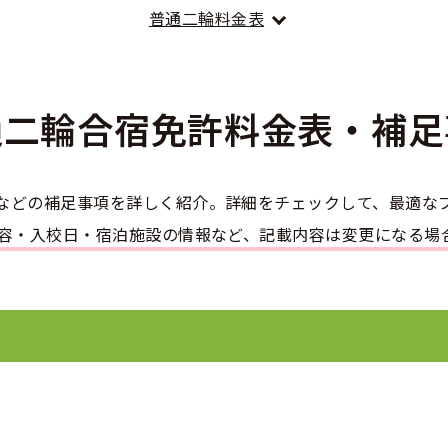
のアドバイス
短合格するには
普通二輪料金表
表メッセージ
教習所一覧
料金
車
校までの流れ
免許を取れる？
断
すめ校
免許取得の流れ
効による再取得
車
通二輪合宿免許
料金表・補足
史
0120-49-5522
ーマから探す
の過ごし方
宿免許は大丈夫？
入校申込
マ教習所
デルスケジュール
などの補足事項を詳しく紹介。詳細をチェックして、最適な
だ合宿免許の条件
扱い
内容・入校日・宿泊施設の情報など、記載内容は変更になる場
引
金制度
記
教習
料金について
二種
許試験場(免許センター)
に基づく表示
教習所
支払いについて
問題に挑戦
二種
要な持ち物
二種
験談・口コミ