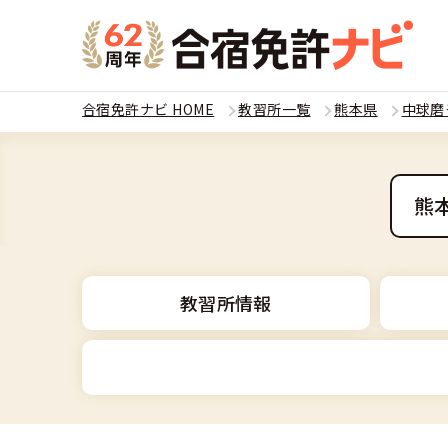
合宿免許ナビ HOME
教習所一覧
熊本県
中球磨
教習
運転免
熊
合宿
普通
全国 教習所一
合宿
教習所情報
普通
教習所検索
合宿免許とは
合宿
大型
運転免許の種類
安心・お得・
合宿免許に役
合宿
準中
普通車
特集ページ一