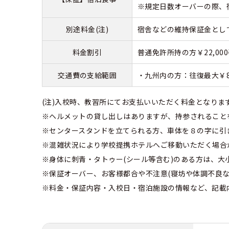
※規定日数オーバーの際、
別途料金(注)
宿舎などの維持保証金として￥
料金割引
普通免許所持の方￥22,00
交通費の支給範囲
・九州内の方：往復最大￥8
(注)入校時、教習所にてお支払いいただく料金となり
※ヘルメットの貸し出しはありますが、持参されること
※センタースタンドを立てられる方、車体を８の字に引
※混雑状況により学校提携ホテルへご移動いただく場合
※身体に刺青・タトゥー(シール等含む)のある方は、
※保証オーバー、お客様都合や不注意(寝坊や体調不良
※料金・保証内容・入校日・宿泊施設の情報など、記載