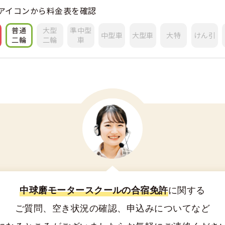
アイコンから料金表を確認
普通
大型
準中型
中型車
大型車
大特
けん引
二輪
二輪
車
中球磨モータースクールの合宿免許
に関する
ご質問、空き状況の確認、申込みについてなど