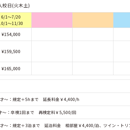
入校日(火木土)
くある質問
6/1～7/20
10/1～11/30
合宿免許Q＆A
¥154,000
¥159,500
¥165,000
才～：規定＋5hまで 延長料金￥4,400/h
才～：卒検1回まで 再検定料￥5,500/回
才～：規定＋3泊まで 延泊料金 相部屋￥4,400/泊、ツイン・トリプ