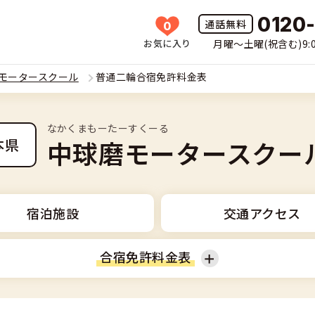
0120
0
お気に入り
月曜〜土曜(祝含む)9:0
HOME
モータースクール
普通二輪合宿免許料金表
所一覧
なかくまもーたーすくーる
許の種類(車種)を選ぶ
中球磨モータースクー
本県
免許を探す
車
覧
免許とは
宿泊施設
交通アクセス
二輪
免許に役立つ情報
合宿免許料金表
二輪
(車種)
早い・充実の合宿免許
立つ情報
免許ナビについて
型車
普通二輪
覧