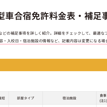
のアドバイス
短合格するには
表メッセージ
教習所一覧
料金
車
型車合宿免許
料金表・補足
校までの流れ
免許を取れる？
断
すめ校
免許取得の流れ
効による再取得
車
史
0120-49-5522
などの補足事項を詳しく紹介。詳細をチェックして、最適な
ーマから探す
の過ごし方
宿免許は大丈夫？
内容・入校日・宿泊施設の情報など、記載内容は変更になる場
入校申込
マ教習所
デルスケジュール
だ合宿免許の条件
扱い
引
金制度
記
教習
料金について
二種
許試験場(免許センター)
に基づく表示
教習所
支払いについて
問題に挑戦
二種
要な持ち物
食事
最短
部屋タイプ
宿泊施設
(注1
二種
験談・口コミ