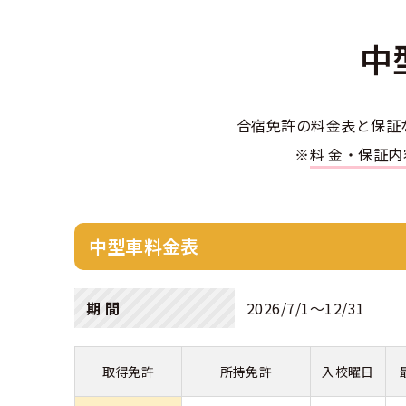
合宿免許選び
合宿免許で最
会社情報・代
お気に入りの
格安シーズン
中型
中
合宿免許の入
高校生は運転
会社概要
運転者適性診
大型車
出発地別おす
合宿免許での
免許取消・失
大型
会社沿革・歴
合宿免許の料金表と保証
こだわり、テ
合宿免許一日
冬・雪国の合
登録商標
※
料金・保証
大特
360度パノラ
運転免許別モ
みんなが選ん
個人情報の取
けん
教育訓練給付
保護者の方へ
大型免許体験
参加規定
中型車料金表
受験資格特例
合宿に関わる
普通
全国の運転免
特定商取引法
お気に入りの
期 間
2026/7/1〜12/31
合宿費用のお
本免学科試験
中型
合宿免許に必
取得免許
所持免許
入校曜日
大型
合宿免許 体