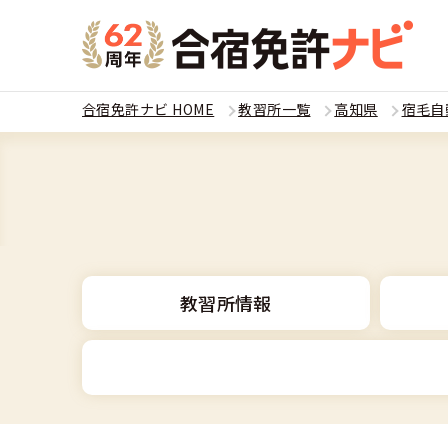
合宿免許ナビ HOME
教習所一覧
高知県
宿毛自
教習
運転免
合宿
普通
全国 教習所一
合宿
教習所情報
普通
教習所検索
合宿免許とは
合宿
大型
運転免許の種類
安心・お得・
合宿免許に役
合宿
準中
普通車
特集ページ一