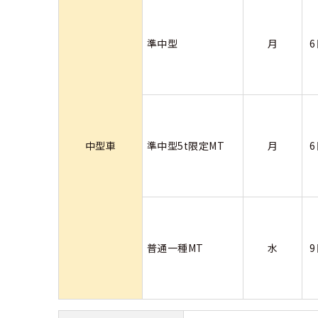
合宿免許 よ
準中型
月
まるわかり！
中型車
準中型5t限定MT
月
普通一種MT
水