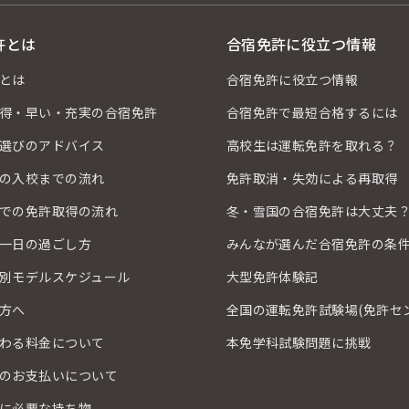
許とは
合宿免許に役立つ情報
とは
合宿免許に役立つ情報
得・早い・充実の合宿免許
合宿免許で最短合格するには
選びのアドバイス
高校生は運転免許を取れる？
の入校までの流れ
免許取消・失効による再取得
での免許取得の流れ
冬・雪国の合宿免許は大丈夫
一日の過ごし方
みんなが選んだ合宿免許の条
別モデルスケジュール
大型免許体験記
方へ
全国の運転免許試験場(免許セ
わる料金について
本免学科試験問題に挑戦
のお支払いについて
に必要な持ち物