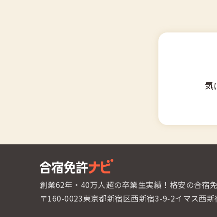
気
創業62年・40万人超の卒業生実績！
格安の合宿
〒160-0023東京都新宿区西新宿3-9-2
イマス西新