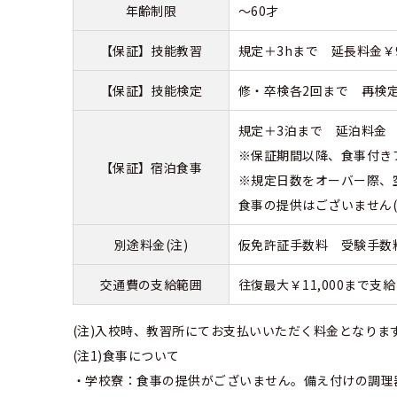
年齢制限
～60才
【保証】技能教習
規定＋3hまで 延長料金￥9,
【保証】技能検定
修・卒検各2回まで 再検定料
規定＋3泊まで 延泊料金 学
※保証期間以降、食事付き
【保証】宿泊食事
※規定日数をオーバー際、
食事の提供はございません
別途料金(注)
仮免許証手数料 受験手数料：
交通費の支給範囲
往復最大￥11,000まで
(注)入校時、教習所にてお支払いいただく料金となりま
(注1)食事について
・学校寮：食事の提供がございません。備え付けの調理