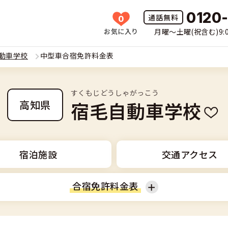
0120
0
お気に入り
月曜〜土曜(祝含む)9:0
HOME
動車学校
中型車合宿免許料金表
所一覧
すくもじどうしゃがっこう
許の種類(車種)を選ぶ
宿毛自動車学校
高知県
免許を探す
車
覧
免許とは
宿泊施設
交通アクセス
二輪
免許に役立つ情報
合宿免許料金表
二輪
(車種)
早い・充実の合宿免許
立つ情報
免許ナビについて
型車
準中型車
覧