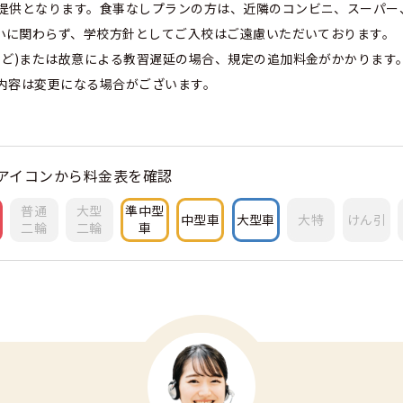
提供となります。食事なしプランの方は、近隣のコンビニ、スーパー
大小に関わらず、学校方針としてご入校はご遠慮いただいております。
など)または故意による教習遅延の場合、規定の追加料金がかかります
内容は変更になる場合がございます。
アイコンから料金表を確認
普通
大型
準中型
中型車
大型車
大特
けん引
二輪
二輪
車