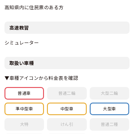
高知県内に住民票のある方
高速教習
シミュレーター
取扱い車種
▼車種アイコンから料金表を確認
普通車
普通
二輪
大型
二輪
準中型車
中型車
大型車
大特
けん引
普通
二種