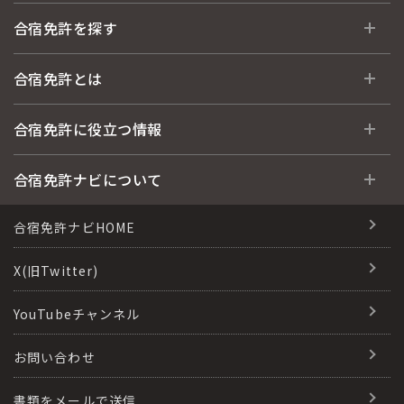
合宿免許を探す
全国 教習所一覧
合宿免許とは
教習所検索
合宿免許とは
合宿免許に役立つ情報
運転免許の種類(車種)
安心・お得・早い・充実の合宿免許
合宿免許に役立つ情報
合宿免許ナビについて
特集ページ一覧
合宿免許選びのアドバイス
合宿免許で最短合格するには
会社情報・代表メッセージ
合宿免許ナビHOME
格安シーズン料金
合宿免許の入校までの流れ
高校生は運転免許を取れる？
会社概要
X(旧Twitter)
出発地別おすすめ校
合宿免許での免許取得の流れ
免許取消・失効による再取得
会社沿革・歴史
YouTubeチャンネル
こだわり、テーマから探す
合宿免許一日の過ごし方
冬・雪国の合宿免許は大丈夫？
登録商標
お問い合わせ
360度パノラマ教習所
運転免許別モデルスケジュール
みんなが選んだ合宿免許の条件
参加規定
教育訓練給付金制度
書類をメールで送信