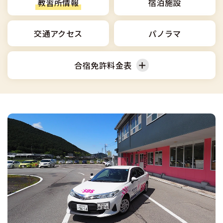
合宿免許選びのアドバイス
教習所情報
宿泊施設
合宿免許で最短合格するには
会社情報・代表メッセージ
お気に入りの教習所一覧
格安シーズン料金
中型車
合宿免許の入校までの流れ
高校生は運転免許を取れる？
交通アクセス
パノラマ
会社概要
運転者適性診断
出発地別おすすめ校
合宿免許での免許取得の流れ
免許取消・失効による再取得
大型車
会社沿革・歴史
合宿免許料金表
0120-49-5522
こだわり、テーマから探す
合宿免許一日の過ごし方
冬・雪国の合宿免許は大丈夫？
登録商標
大特
入校申込
360度パノラマ教習所
普通車
準中型車
運転免許別モデルスケジュール
みんなが選んだ合宿免許の条件
個人情報の取扱い
けん引
教育訓練給付金制度
保護者の方へ
中型車
大型車
大型免許体験記
参加規定
受験資格特例教習
合宿に関わる料金について
普通二種
全国の運転免許試験場(免許センター)
特定商取引法に基づく表示
お気に入りの教習所
合宿費用のお支払いについて
本免学科試験問題に挑戦
中型二種
合宿免許に必要な持ち物
大型二種
合宿免許 体験談・口コミ