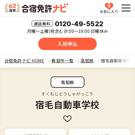
0
お気に入り
HOME
0120-49-5522
月曜〜土曜(祝含む)9:00〜19:00 日曜休み
教習所一覧
入校申込
運転免許の種類(車種)を選ぶ
合宿免許ナビ HOME
教習所一覧
高知県
宿毛自動車学校
合宿免許を探す
普通車
高知県
全国 教習所一覧
合宿免許とは
普通二輪
すくもじどうしゃがっこう
宿毛自動車学校
教習所検索
合宿免許とは
合宿免許に役立つ情報
大型二輪
運転免許の種類(車種)
安心・お得・早い・充実の合宿免許
合宿免許に役立つ情報
合宿免許ナビについて
準中型車
特集ページ一覧