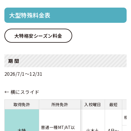
大型特殊料金表
大特格安シーズン料金
期 間
2026/7/1〜12/31
取得免許
所持免許
入校曜日
最短
相
普通一種MT/AT以
大特
火木土
4日～