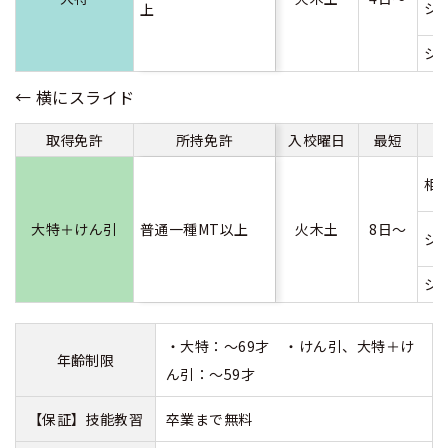
シ
上
シ
取得免許
所持免許
入校曜日
最短
相
大特＋けん引
普通一種MT以上
火木土
8日～
シ
シ
・大特：～69才 ・けん引、大特＋け
年齢制限
ん引：～59才
【保証】技能教習
卒業まで無料