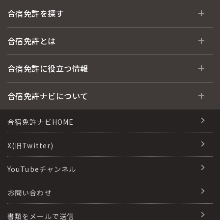
合宿免許を探す
全国 教習所一覧
合宿免許とは
教習所検索
合宿免許とは
合宿免許に役立つ情報
運転免許の種類(車種)
安心・お得・早い・充実の合宿免許
合宿免許に役立つ情報
合宿免許ナビについて
特集ページ一覧
合宿免許選びのアドバイス
合宿免許で最短合格するには
会社情報・代表メッセージ
合宿免許ナビHOME
格安シーズン料金
合宿免許の入校までの流れ
高校生は運転免許を取れる？
会社概要
X(旧Twitter)
出発地別おすすめ校
合宿免許での免許取得の流れ
免許取消・失効による再取得
会社沿革・歴史
YouTubeチャンネル
こだわり、テーマから探す
合宿免許一日の過ごし方
冬・雪国の合宿免許は大丈夫？
登録商標
お問い合わせ
360度パノラマ教習所
運転免許別モデルスケジュール
みんなが選んだ合宿免許の条件
参加規定
教育訓練給付金制度
書類をメールで送信