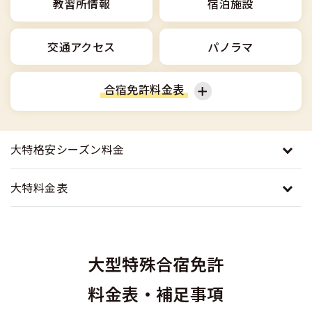
合宿免許選びのアドバイス
教習所情報
宿泊施設
合宿免許で最短合格するには
会社情報・代表メッセージ
お気に入りの教習所一覧
格安シーズン料金
中型車
合宿免許の入校までの流れ
高校生は運転免許を取れる？
交通アクセス
パノラマ
会社概要
運転者適性診断
出発地別おすすめ校
合宿免許での免許取得の流れ
免許取消・失効による再取得
大型車
会社沿革・歴史
合宿免許料金表
0120-49-5522
こだわり、テーマから探す
合宿免許一日の過ごし方
冬・雪国の合宿免許は大丈夫？
登録商標
大特
入校申込
360度パノラマ教習所
普通車
準中型車
運転免許別モデルスケジュール
みんなが選んだ合宿免許の条件
大特格安シーズン料金
個人情報の取扱い
けん引
教育訓練給付金制度
保護者の方へ
中型車
大型車
大型免許体験記
参加規定
大特料金表
受験資格特例教習
合宿に関わる料金について
普通二種
全国の運転免許試験場(免許センター)
特定商取引法に基づく表示
大特
けん引
お気に入りの教習所
合宿費用のお支払いについて
本免学科試験問題に挑戦
中型二種
大型特殊合宿免許
普通二種
大型二種
合宿免許に必要な持ち物
料金表・補足事項
大型二種
合宿免許 体験談・口コミ