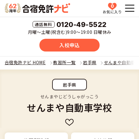
0
お気に入り
HOME
0120-49-5522
月曜〜土曜(祝含む)9:00〜19:00 日曜休み
教習所一覧
入校申込
運転免許の種類(車種)を選ぶ
合宿免許ナビ HOME
教習所一覧
岩手県
せんまや自動車
合宿免許を探す
普通車
岩手県
全国 教習所一覧
合宿免許とは
普通二輪
せんまやじどうしゃがっこう
せんまや自動車学校
教習所検索
合宿免許とは
合宿免許に役立つ情報
大型二輪
運転免許の種類(車種)
安心・お得・早い・充実の合宿免許
合宿免許に役立つ情報
合宿免許ナビについて
準中型車
特集ページ一覧