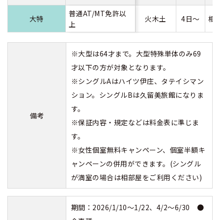
普通AT/MT免許以
大特
火木土
4日～
相
上
※大型は64才まで。大型特殊単体のみ69
才以下の方が対象となります。
※シングルAはハイツ伊庄、タテイシマン
ション。シングルBは久留美旅館になりま
す。
備考
※保証内容・規定などは料金表に準じま
す。
※女性個室無料キャンペーン、個室半額キ
ャンペーンの併用ができます。(シングル
が満室の場合は相部屋をご利用ください)
期間：2026/1/10～1/22、4/2～6/30 ●