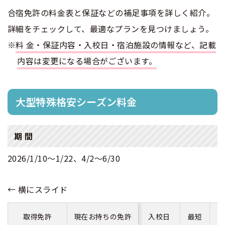
合宿免許の料金表と保証などの補足事項を詳しく紹介。
合宿免許 よくある質問
詳細をチェックして、最適なプランを見つけましょう。
※
料金・保証内容・入校日・宿泊施設の情報など、記載
まるわかり！合宿免許Q＆A
内容は変更になる場合がございます。
大型特殊格安シーズン料金
期 間
2026/1/10～1/22、4/2～6/30
取得免許
現在お持ちの免許
入校日
最短