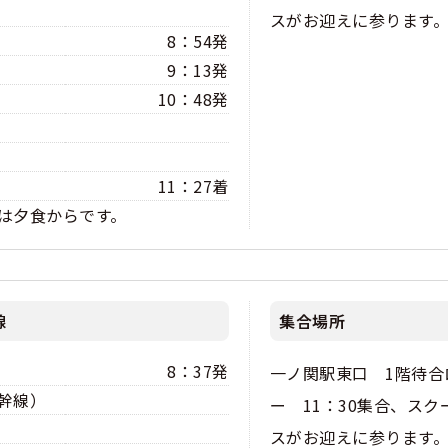
スがお迎えに参ります
8：54発
くある質問
9：13発
合宿免許Q＆A
10：48発
11：27着
は夕食からです。
線
集合場所
8：37発
一ノ関駅東口 1階待合
幹線）
ー 11：30集合、スク
スがお迎えに参ります