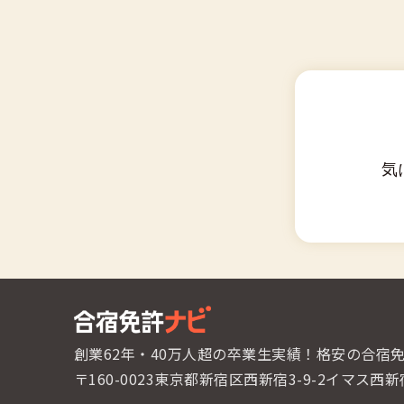
気
創業62年・40万人超の卒業生実績！
格安の合宿
〒160-0023東京都新宿区西新宿3-9-2
イマス西新