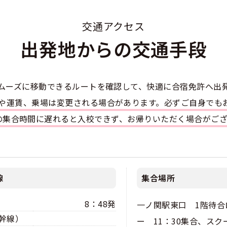
のアドバイス
短合格するには
表メッセージ
教習所一覧
料金
車
交通アクセス
校までの流れ
免許を取れる？
断
大特
出発地からの交通手段
すめ校
免許取得の流れ
効による再取得
車
史
0120-49-5522
ーマから探す
の過ごし方
宿免許は大丈夫？
大型二種
ムーズに移動できるルートを確認して、快適に合宿免許へ出
入校申込
マ教習所
デルスケジュール
刻や運賃、乗場は変更される場合があります。必ずご自身でも
だ合宿免許の条件
扱い
定の集合時間に遅れると入校できず、お帰りいただく場合がご
引
金制度
記
教習
料金について
二種
許試験場(免許センター)
に基づく表示
教習所
支払いについて
線
集合場所
問題に挑戦
二種
要な持ち物
8：48発
一ノ関駅東口 1階待合
二種
幹線）
ー 11：30集合、スク
験談・口コミ