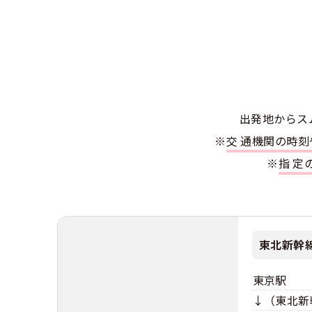
合宿免許選び
合宿免許で最
会社情報・代
お気に入りの
格安シーズン
中型
合宿免許の入
高校生は運転
会社概要
運転者適性診
大型車
出発地別おす
合宿免許での
免許取消・失
大型
会社沿革・歴
こだわり、テ
合宿免許一日
冬・雪国の合
普通二種
登録商標
出発地からス
大特
360度パノラ
運転免許別モ
※
交通機関の時
みんなが選ん
個人情報の取
※
指
けん
教育訓練給付
保護者の方へ
大型免許体験
参加規定
受験資格特例
合宿に関わる
普通
全国の運転免
特定商取引法
お気に入りの
合宿費用のお
東北新幹
本免学科試験
中型
合宿免許に必
東京駅
大型
↓（東北新
合宿免許 体