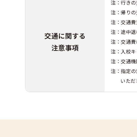
注：行きの
注：帰りの
注：交通費
注：途中退
交通に関する
注：交通費
注意事項
注：入校キ
注：交通機
注：指定の
いただ