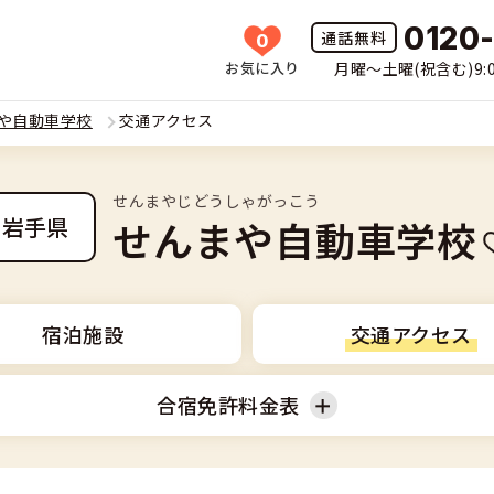
0120
0
お気に入り
月曜〜土曜(祝含む)9:0
HOME
や自動車学校
交通アクセス
所一覧
せんまやじどうしゃがっこう
許の種類(車種)を選ぶ
せんまや自動車学校
岩手県
免許を探す
車
覧
免許とは
宿泊施設
交通アクセス
二輪
免許に役立つ情報
合宿免許料金表
二輪
(車種)
早い・充実の合宿免許
立つ情報
免許ナビについて
型車
準中型車
覧