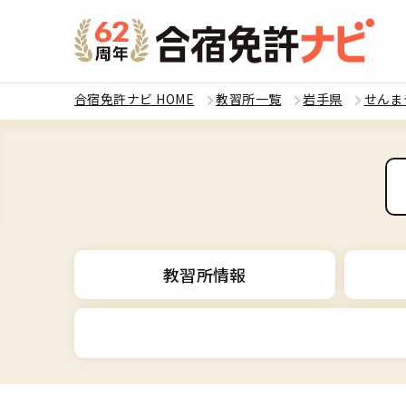
合宿免許ナビ HOME
教習所一覧
岩手県
せんま
教習
運転免
合宿
普通
全国 教習所一
合宿
教習所情報
普通
教習所検索
合宿免許とは
合宿
大型
運転免許の種類
安心・お得・
合宿免許に役
合宿
準中
普通車
特集ページ一