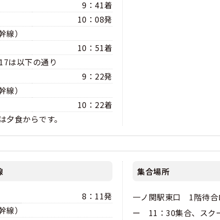
9：41着
10：08発
幹線）
10：51着
8/17は以下の通り
9：22発
幹線）
10：22着
は夕食からです。
線
集合場所
8：11発
一ノ関駅東口 1階待合
幹線）
ー 11：30集合、スク