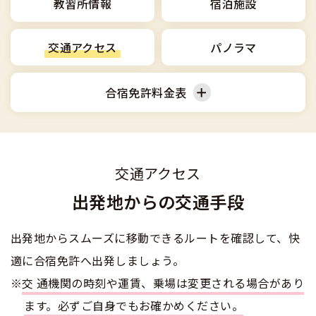
合宿免許選びのアドバイス
教習所情報
宿泊施設
合宿免許で最短合格するには
会社情報・代表メッセージ
お気に入りの教習所一覧
格安シーズン料金
中型車
合宿免許の入校までの流れ
高校生は運転免許を取れる？
交通アクセス
パノラマ
会社概要
運転者適性診断
出発地別おすすめ校
合宿免許での免許取得の流れ
免許取消・失効による再取得
大型車
会社沿革・歴史
合宿免許料金表
0120-49-5522
こだわり、テーマから探す
合宿免許一日の過ごし方
冬・雪国の合宿免許は大丈夫？
登録商標
大特
入校申込
360度パノラマ教習所
普通車
準中型車
運転免許別モデルスケジュール
みんなが選んだ合宿免許の条件
個人情報の取扱い
けん引
教育訓練給付金制度
交通アクセス
保護者の方へ
中型車
大型車
大型免許体験記
参加規定
出発地からの交通手段
受験資格特例教習
合宿に関わる料金について
普通二種
全国の運転免許試験場(免許センター)
特定商取引法に基づく表示
大特
けん引
出発地からスムーズに移動できるルートを確認して、快
お気に入りの教習所
合宿費用のお支払いについて
本免学科試験問題に挑戦
中型二種
適に合宿免許へ出発しましょう。
普通二種
大型二種
合宿免許に必要な持ち物
※
交通機関の時刻や運賃、乗場は変更される場合があり
大型二種
ます。必ずご自身でもお確かめください。
特例教習
合宿免許 体験談・口コミ