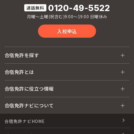
0120-49-5522
月曜〜土曜(祝含む)9:00〜19:00 日曜休み
入校申込
合宿免許を探す
全国 教習所一覧
合宿免許とは
教習所検索
合宿免許とは
合宿免許に役立つ情報
運転免許の種類(車種)
安心・お得・早い・充実の合宿免許
合宿免許に役立つ情報
合宿免許ナビについて
特集ページ一覧
合宿免許選びのアドバイス
合宿免許で最短合格するには
会社情報・代表メッセージ
合宿免許ナビHOME
格安シーズン料金
合宿免許の入校までの流れ
高校生は運転免許を取れる？