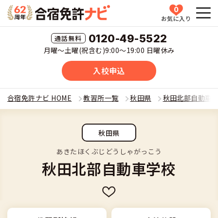
0
お気に入り
HOME
0120-49-5522
月曜〜土曜(祝含む)9:00〜19:00 日曜休み
教習所一覧
入校申込
運転免許の種類(車種)を選ぶ
合宿免許ナビ HOME
教習所一覧
秋田県
秋田北部自動車
合宿免許を探す
普通車
秋田県
全国 教習所一覧
合宿免許とは
普通二輪
あきたほくぶじどうしゃがっこう
秋田北部自動車学校
教習所検索
合宿免許とは
合宿免許に役立つ情報
大型二輪
運転免許の種類(車種)
安心・お得・早い・充実の合宿免許
合宿免許に役立つ情報
合宿免許ナビについて
準中型車
特集ページ一覧