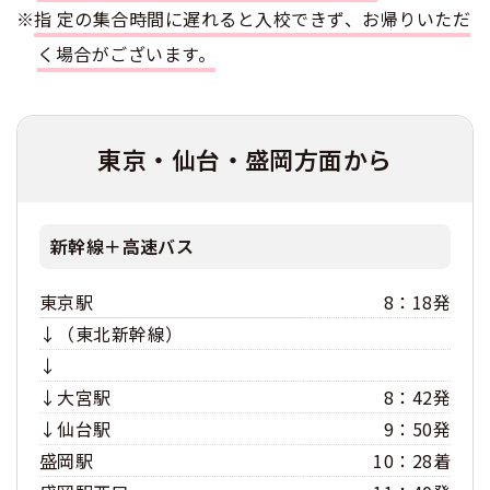
※
指定の集合時間に遅れると入校できず、お帰りいただ
合宿免許 よくある質問
く場合がございます。
まるわかり！合宿免許Q＆A
東京・仙台・盛岡方面から
新幹線＋高速バス
東京駅
8：18発
↓（東北新幹線）
↓
↓大宮駅
8：42発
↓仙台駅
9：50発
盛岡駅
10：28着