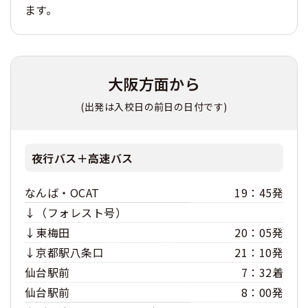
ます。
大阪方面から
(出発は入校日の前日の日付です)
夜行バス＋高速バス
なんば・OCAT
19：45発
↓（フォレスト号）
↓東梅田
20：05発
↓京都駅八条口
21：10発
仙台駅前
7：32着
仙台駅前
8：00発