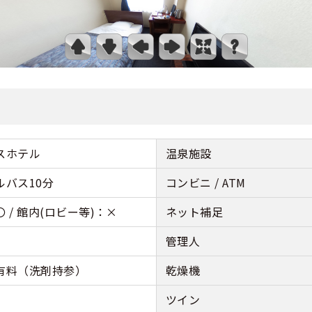
スホテル
温泉施設
ルバス10分
コンビニ / ATM
 / 館内(ロビー等)：×
ネット補足
管理人
有料（洗剤持参）
乾燥機
ツイン