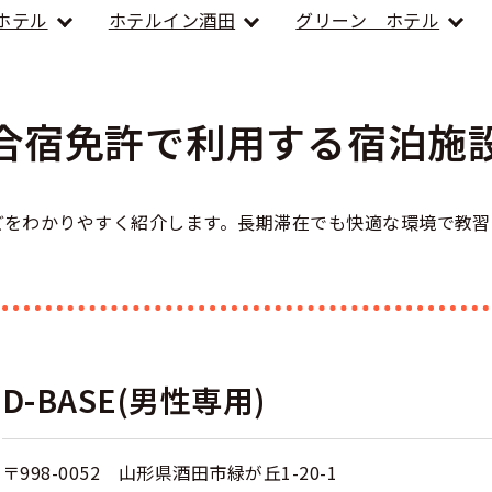
のアドバイス
短合格するには
ホテル
ホテルイン酒田
グリーン ホテル
表メッセージ
教習所一覧
料金
車
校までの流れ
免許を取れる？
断
大特
すめ校
免許取得の流れ
効による再取得
車
合宿免許で利用する宿泊施
史
0120-49-5522
ーマから探す
の過ごし方
宿免許は大丈夫？
入校申込
マ教習所
デルスケジュール
どをわかりやすく紹介します。長期滞在でも快適な環境で教習
だ合宿免許の条件
扱い
引
金制度
記
教習
料金について
二種
許試験場(免許センター)
に基づく表示
教習所
支払いについて
問題に挑戦
D-BASE(男性専用)
二種
要な持ち物
二種
〒998-0052 山形県酒田市緑が丘1-20-1
験談・口コミ