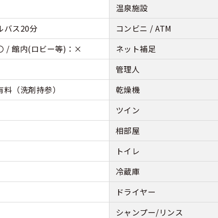
温泉施設
ルバス20分
コンビニ / ATM
 / 館内(ロビー等)：×
ネット補足
管理人
有料（洗剤持参）
乾燥機
ツイン
相部屋
トイレ
冷蔵庫
ドライヤー
シャンプー/リンス