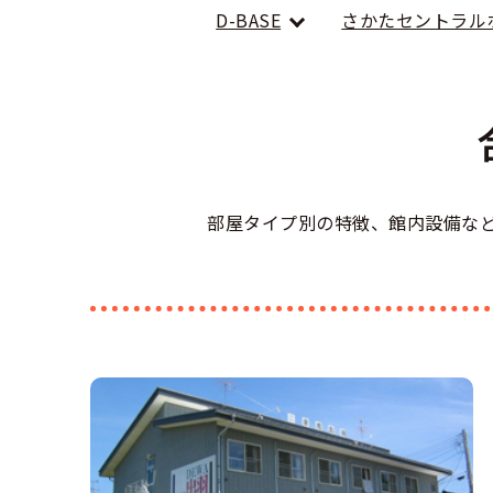
合宿免許選び
合宿免許で最
D-BASE
さかたセントラル
会社情報・代
お気に入りの
格安シーズン
中型
合宿免許の入
高校生は運転
会社概要
運転者適性診
中型車
出発地別おす
合宿免許での
免許取消・失
大型
会社沿革・歴
こだわり、テ
合宿免許一日
冬・雪国の合
登録商標
大特
360度パノラ
運転免許別モ
部屋タイプ別の特徴、館内設備な
みんなが選ん
個人情報の取
けん
教育訓練給付
保護者の方へ
大型免許体験
参加規定
受験資格特例
合宿に関わる
普通
全国の運転免
特定商取引法
お気に入りの
合宿費用のお
本免学科試験
中型
合宿免許に必
大型
合宿免許 体