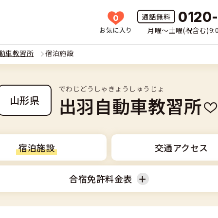
0120
0
お気に入り
月曜〜土曜(祝含む)9:0
HOME
動車教習所
宿泊施設
所一覧
でわじどうしゃきょうしゅうじょ
許の種類(車種)を選ぶ
出羽自動車教習所
山形県
免許を探す
車
覧
免許とは
宿泊施設
交通アクセス
二輪
免許に役立つ情報
合宿免許料金表
二輪
(車種)
早い・充実の合宿免許
立つ情報
免許ナビについて
型車
普通二輪
覧