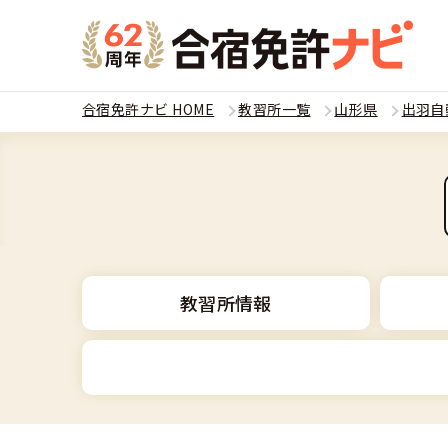
合宿免許ナビ HOME
教習所一覧
山形県
出羽自
教習
運転免
合宿
普通
全国 教習所一
合宿
教習所情報
普通
教習所検索
合宿免許とは
合宿
大型
運転免許の種類
安心・お得・
合宿免許に役
合宿
準中
普通車
特集ページ一