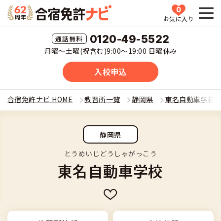
0
お気に入り
HOME
0120-49-5522
月曜〜土曜(祝含む)9:00〜19:00 日曜休み
教習所一覧
入校申込
運転免許の種類(車種)を選ぶ
合宿免許ナビ HOME
教習所一覧
静岡県
東名自動車学校
合宿免許を探す
普通車
静岡県
全国 教習所一覧
合宿免許とは
普通二輪
とうめいじどうしゃがっこう
東名自動車学校
教習所検索
合宿免許とは
合宿免許に役立つ情報
大型二輪
運転免許の種類(車種)
安心・お得・早い・充実の合宿免許
合宿免許に役立つ情報
合宿免許ナビについて
準中型車
特集ページ一覧