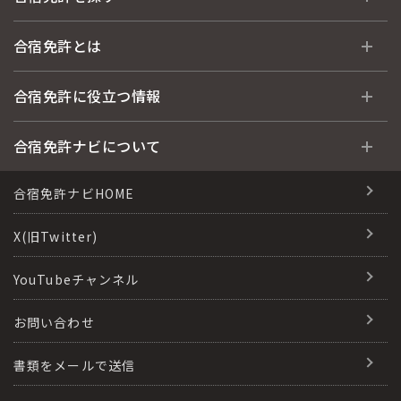
全国 教習所一覧
合宿免許とは
教習所検索
合宿免許とは
合宿免許に役立つ情報
運転免許の種類(車種)
安心・お得・早い・充実の合宿免許
合宿免許に役立つ情報
合宿免許ナビについて
特集ページ一覧
合宿免許選びのアドバイス
合宿免許で最短合格するには
会社情報・代表メッセージ
合宿免許ナビHOME
格安シーズン料金
合宿免許の入校までの流れ
高校生は運転免許を取れる？
会社概要
X(旧Twitter)
出発地別おすすめ校
合宿免許での免許取得の流れ
免許取消・失効による再取得
会社沿革・歴史
YouTubeチャンネル
こだわり、テーマから探す
合宿免許一日の過ごし方
冬・雪国の合宿免許は大丈夫？
登録商標
お問い合わせ
360度パノラマ教習所
運転免許別モデルスケジュール
みんなが選んだ合宿免許の条件
参加規定
教育訓練給付金制度
書類をメールで送信
保護者の方へ
大型免許体験記
個人情報の取扱い