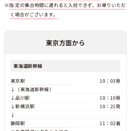
※
指定の集合時間に遅れると入校できず、お帰りいただ
合宿免許 よくある質問
く場合がございます。
まるわかり！合宿免許Q＆A
東京方面から
東海道新幹線
東京駅
10：03発
↓（東海道新幹線）
↓品川駅
10：10発
↓新横浜駅
10：21発
↓
静岡駅
11：02着