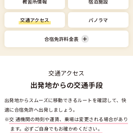
合宿免許選びのアドバイス
教習所情報
宿泊施設
合宿免許で最短合格するには
会社情報・代表メッセージ
お気に入りの教習所一覧
格安シーズン料金
中型車
合宿免許の入校までの流れ
高校生は運転免許を取れる？
交通アクセス
パノラマ
会社概要
運転者適性診断
出発地別おすすめ校
合宿免許での免許取得の流れ
免許取消・失効による再取得
大型車
会社沿革・歴史
合宿免許料金表
0120-49-5522
こだわり、テーマから探す
合宿免許一日の過ごし方
冬・雪国の合宿免許は大丈夫？
登録商標
大特
入校申込
360度パノラマ教習所
普通車
運転免許別モデルスケジュール
みんなが選んだ合宿免許の条件
個人情報の取扱い
けん引
教育訓練給付金制度
交通アクセス
保護者の方へ
大型免許体験記
参加規定
出発地からの交通手段
受験資格特例教習
合宿に関わる料金について
普通二種
全国の運転免許試験場(免許センター)
特定商取引法に基づく表示
出発地からスムーズに移動できるルートを確認して、快
お気に入りの教習所
合宿費用のお支払いについて
本免学科試験問題に挑戦
中型二種
適に合宿免許へ出発しましょう。
合宿免許に必要な持ち物
※
交通機関の時刻や運賃、乗場は変更される場合があり
大型二種
ます。必ずご自身でもお確かめください。
合宿免許 体験談・口コミ