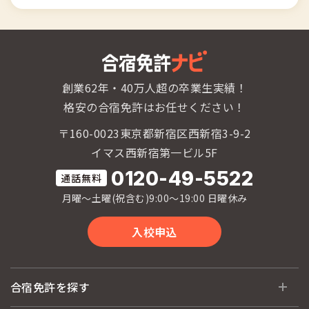
28
日
26
月
29
月
27
火
30
火
28
水
31
水
29
木
創業62年・40万人超の卒業生実績！
30
金
格安の合宿免許はお任せください！
〒160-0023東京都新宿区西新宿3-9-2
イマス西新宿第一ビル5F
0120-49-5522
月曜〜土曜(祝含む)9:00〜19:00 日曜休み
入校申込
合宿免許を探す