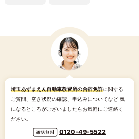
29
水
27
木
9/9卒
9/12卒
25
金
23
金
21
土
12/4卒
12/7卒
19
土
1/6卒
1/9卒
17
日
15
月
13
土
11
日
30
木
8/12卒
8/15卒
28
金
26
土
10/9卒
10/12卒
24
土
11/6卒
11/9卒
22
日
20
日
18
月
16
火
14
日
12
月
31
金
29
土
9/11卒
9/14卒
27
日
25
日
23
月
21
月
19
火
17
水
15
月
13
火
30
日
28
月
26
月
24
火
12/7卒
12/10卒
22
火
1/9卒
1/12卒
20
水
18
木
16
火
14
水
31
月
29
火
10/12卒
10/15卒
27
火
11/9卒
11/12卒
25
水
23
水
21
木
19
金
17
水
15
木
30
水
28
水
26
木
12/9卒
12/12卒
24
木
1/11卒
1/14卒
22
金
20
土
18
木
16
金
29
木
11/11卒
11/14卒
27
金
25
金
23
土
21
日
19
金
17
土
30
金
28
土
12/11卒
12/14卒
26
土
1/13卒
1/16卒
24
日
22
月
20
土
18
日
31
土
11/13卒
11/16卒
29
日
27
日
25
月
23
火
21
日
19
月
30
月
28
月
26
火
24
水
埼玉あずまえん自動車教習所の合宿免許
に関する
22
月
20
火
29
火
27
水
25
木
23
火
ご質問、空き状況の確認、申込みについてなど
気
21
水
30
水
28
木
26
金
24
水
22
木
になるところがございましたらお気軽にご連絡く
31
木
29
金
27
土
25
木
23
金
ださい。
30
土
28
日
26
金
24
土
0120-49-5522
31
日
27
土
25
日