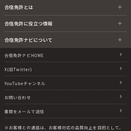
全国 教習所一覧
合宿免許とは
教習所検索
合宿免許とは
合宿免許に役立つ情報
運転免許の種類(車種)
安心・お得・早い・充実の合宿免許
合宿免許に役立つ情報
合宿免許ナビについて
特集ページ一覧
合宿免許選びのアドバイス
合宿免許で最短合格するには
会社情報・代表メッセージ
合宿免許ナビHOME
格安シーズン料金
合宿免許の入校までの流れ
高校生は運転免許を取れる？
会社概要
X(旧Twitter)
出発地別おすすめ校
合宿免許での免許取得の流れ
免許取消・失効による再取得
会社沿革・歴史
YouTubeチャンネル
こだわり、テーマから探す
合宿免許一日の過ごし方
冬・雪国の合宿免許は大丈夫？
登録商標
お問い合わせ
360度パノラマ教習所
運転免許別モデルスケジュール
みんなが選んだ合宿免許の条件
参加規定
教育訓練給付金制度
書類をメールで送信
保護者の方へ
大型免許体験記
個人情報の取扱い
受験資格特例教習
合宿に関わる料金について
※お客様との通話は、お客様対応の品質向上を目的として、
全国の運転免許試験場(免許センター)