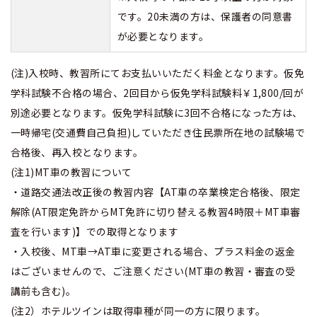
です。20未満の方は、保護者の同意書
が必要となります。
(注)入校時、教習所にてお支払いいただく料金となります。仮免
学科試験不合格の場合、2回目から仮免学科試験料￥1,800/回が
別途必要となります。仮免学科試験に3回不合格になった方は、
一時帰宅(交通費自己負担)していただき住民票所在地の試験場で
合格後、再入校となります。
(注1)MT車の教習について
・道路交通法改正後の教習内容【AT車の卒業検定合格後、限定
解除(AT限定免許からMT免許に切り替える教習4時限＋MT車審
査を行います)】での取得となります
・入校後、MT車→AT車に変更される場合、プラス料金の返金
はございませんので、ご注意ください(MT車の教習・審査の受
講前も含む)。
(注2）ホテルツインは取得車種が同一の方に限ります。