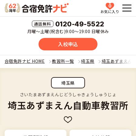
0
お気に入り
HOME
0120-49-5522
月曜〜土曜(祝含む)9:00〜19:00 日曜休み
教習所一覧
入校申込
運転免許の種類(車種)を選ぶ
合宿免許ナビ HOME
教習所一覧
埼玉県
埼玉あずまえん
合宿免許を探す
普通車
埼玉県
全国 教習所一覧
合宿免許とは
普通二輪
さいたまあずまえんじどうしゃきょうしゅうじょ
埼玉あずまえん自動車教習所
教習所検索
合宿免許とは
合宿免許に役立つ情報
大型二輪
運転免許の種類(車種)
安心・お得・早い・充実の合宿免許
合宿免許に役立つ情報
合宿免許ナビについて
準中型車
特集ページ一覧