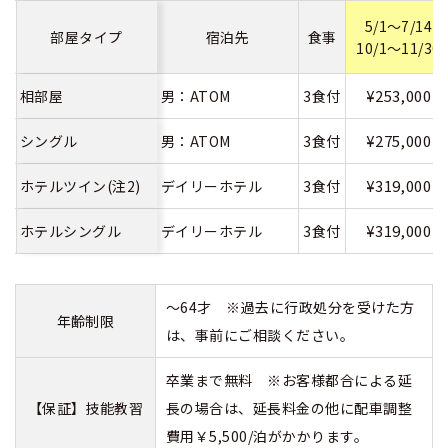
5/1～7/14
部屋タイプ
宿泊先
食事
10/1～11/30
¥253,000
相部屋
男：ATOM
3食付
¥275,000
シングル
男：ATOM
3食付
¥319,000
ホテルツイン(注2)
デイリーホテル
3食付
¥319,000
ホテルシングル
デイリーホテル
3食付
～64才 ※過去に行政処分を受けた方
年齢制限
は、事前にご相談ください。
卒業まで無料 ※お客様都合による延
【保証】技能教習
長の場合は、延長料金の他に配車調整
費用￥5,500/泊がかかります。