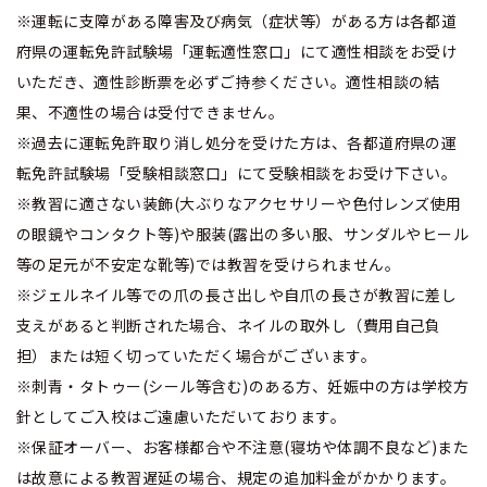
※運転に支障がある障害及び病気（症状等）がある方は各都道
府県の運転免許試験場「運転適性窓口」にて適性相談をお受け
いただき、適性診断票を必ずご持参ください。適性相談の結
果、不適性の場合は受付できません。
※過去に運転免許取り消し処分を受けた方は、各都道府県の運
転免許試験場「受験相談窓口」にて受験相談をお受け下さい。
※教習に適さない装飾(大ぶりなアクセサリーや色付レンズ使用
の眼鏡やコンタクト等)や服装(露出の多い服、サンダルやヒール
等の足元が不安定な靴等)では教習を受けられません。
※ジェルネイル等での爪の長さ出しや自爪の長さが教習に差し
支えがあると判断された場合、ネイルの取外し（費用自己負
担）または短く切っていただく場合がございます。
※刺青・タトゥー(シール等含む)のある方、妊娠中の方は学校方
針としてご入校はご遠慮いただいております。
※保証オーバー、お客様都合や不注意(寝坊や体調不良など)また
は故意による教習遅延の場合、規定の追加料金がかかります。