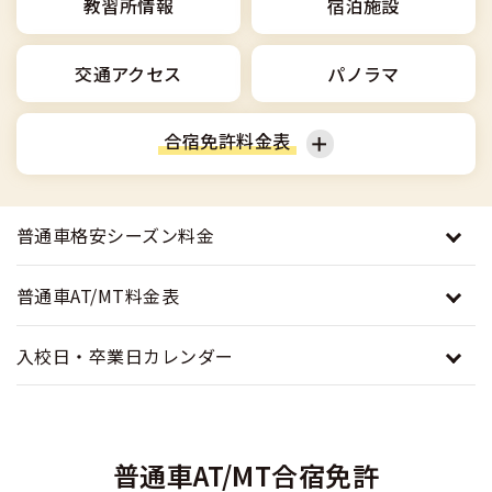
合宿免許選びのアドバイス
教習所情報
宿泊施設
合宿免許で最短合格するには
会社情報・代表メッセージ
お気に入りの教習所一覧
格安シーズン料金
中型車
合宿免許の入校までの流れ
高校生は運転免許を取れる？
交通アクセス
パノラマ
会社概要
運転者適性診断
出発地別おすすめ校
合宿免許での免許取得の流れ
免許取消・失効による再取得
大型車
会社沿革・歴史
合宿免許料金表
0120-49-5522
こだわり、テーマから探す
合宿免許一日の過ごし方
冬・雪国の合宿免許は大丈夫？
登録商標
大特
入校申込
360度パノラマ教習所
普通車
準中型車
運転免許別モデルスケジュール
みんなが選んだ合宿免許の条件
普通車格安シーズン料金
個人情報の取扱い
けん引
教育訓練給付金制度
保護者の方へ
大型免許体験記
参加規定
普通車AT/MT料金表
受験資格特例教習
合宿に関わる料金について
普通二種
全国の運転免許試験場(免許センター)
特定商取引法に基づく表示
入校日・卒業日カレンダー
お気に入りの教習所
合宿費用のお支払いについて
本免学科試験問題に挑戦
中型二種
合宿免許に必要な持ち物
大型二種
普通車AT/MT合宿免許
合宿免許 体験談・口コミ