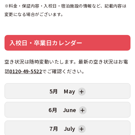
※料金・保証内容・入校日・宿泊施設の情報など、記載内容は
変更になる場合がございます。
入校日・卒業日カレンダー
空き状況は随時変動いたします。最新の空き状況はお電
話
0120-49-5522
でご確認ください。
5月 May
日
曜日
AT卒業日
MT卒業日
6月 June
1
金
2
土
5/15卒
5/18卒
日
曜日
AT卒業日
MT卒業日
7月 July
3
日
1
月