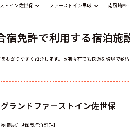
のアドバイス
短合格するには
ストイン佐世保
ファーストイン早岐
南風崎M
表メッセージ
教習所一覧
料金
車
校までの流れ
免許を取れる？
断
すめ校
免許取得の流れ
効による再取得
車
合宿免許で利用する宿泊施
史
0120-49-5522
ーマから探す
の過ごし方
宿免許は大丈夫？
入校申込
マ教習所
デルスケジュール
どをわかりやすく紹介します。長期滞在でも快適な環境で教習
だ合宿免許の条件
扱い
引
金制度
記
教習
料金について
二種
許試験場(免許センター)
に基づく表示
教習所
支払いについて
問題に挑戦
グランドファーストイン佐世保
二種
要な持ち物
二種
長崎県佐世保市塩浜町7-1
験談・口コミ