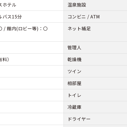
スホテル
温泉施設
ルバス15分
コンビニ / ATM
 / 館内(ロビー等)：〇
ネット補足
管理人
有料）
乾燥機
ツイン
相部屋
トイレ
冷蔵庫
ドライヤー