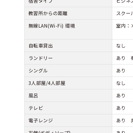
宿舎タイプ
ビジネ
教習所からの距離
スクー
無線LAN(Wi-Fi) 環境
室内：×
自転車貸出
なし
ランドリー
あり 
シングル
あり
3人部屋/4人部屋
なし
風呂
あり
テレビ
あり
電子レンジ
あり 
石鹸(ボディソープ)
あり