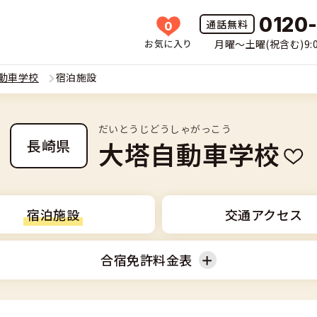
0120
0
お気に入り
月曜〜土曜(祝含む)9:0
HOME
動車学校
宿泊施設
所一覧
だいとうじどうしゃがっこう
許の種類(車種)を選ぶ
大塔自動車学校
長崎県
免許を探す
車
覧
免許とは
宿泊施設
交通アクセス
二輪
免許に役立つ情報
合宿免許料金表
二輪
(車種)
早い・充実の合宿免許
立つ情報
免許ナビについて
型車
覧