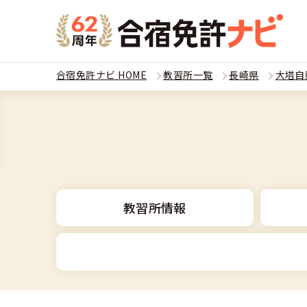
合宿免許ナビ HOME
教習所一覧
長崎県
大塔自
教習
運転免
合宿
普通
全国 教習所一
合宿
教習所情報
普通
教習所検索
合宿免許とは
合宿
大型
運転免許の種類
安心・お得・
合宿免許に役
合宿
準中
普通車
特集ページ一