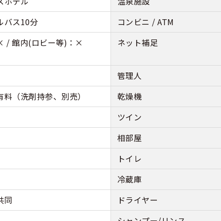
スホテル
温泉施設
ルバス10分
コンビニ / ATM
 / 館内(ロビー等)：×
ネット補足
管理人
有料（洗剤持参、別売）
乾燥機
ツイン
相部屋
トイレ
冷蔵庫
共同
ドライヤー
シャンプー/リンス